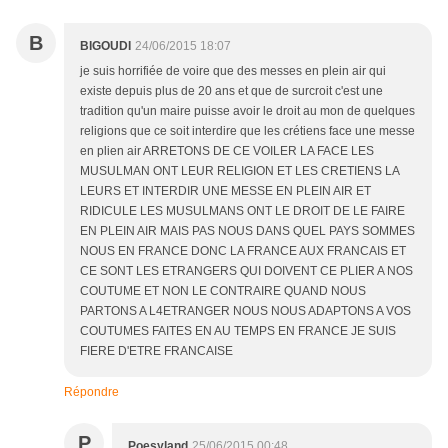
B
BIGOUDI
24/06/2015 18:07
je suis horrifiée de voire que des messes en plein air qui
existe depuis plus de 20 ans et que de surcroit c'est une
tradition qu'un maire puisse avoir le droit au mon de quelques
religions que ce soit interdire que les crétiens face une messe
en plien air ARRETONS DE CE VOILER LA FACE LES
MUSULMAN ONT LEUR RELIGION ET LES CRETIENS LA
LEURS ET INTERDIR UNE MESSE EN PLEIN AIR ET
RIDICULE LES MUSULMANS ONT LE DROIT DE LE FAIRE
EN PLEIN AIR MAIS PAS NOUS DANS QUEL PAYS SOMMES
NOUS EN FRANCE DONC LA FRANCE AUX FRANCAIS ET
CE SONT LES ETRANGERS QUI DOIVENT CE PLIER A NOS
COUTUME ET NON LE CONTRAIRE QUAND NOUS
PARTONS A L4ETRANGER NOUS NOUS ADAPTONS A VOS
COUTUMES FAITES EN AU TEMPS EN FRANCE JE SUIS
FIERE D'ETRE FRANCAISE
Répondre
P
Poesyland
25/06/2015 00:48