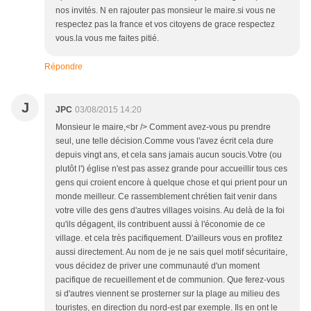
nos invités. N en rajouter pas monsieur le maire.si vous ne
respectez pas la france et vos citoyens de grace respectez
vous.la vous me faites pitié.
Répondre
J
JPC
03/08/2015 14:20
Monsieur le maire,<br /> Comment avez-vous pu prendre
seul, une telle décision.Comme vous l'avez écrit cela dure
depuis vingt ans, et cela sans jamais aucun soucis.Votre (ou
plutôt l') église n'est pas assez grande pour accueillir tous ces
gens qui croient encore à quelque chose et qui prient pour un
monde meilleur. Ce rassemblement chrétien fait venir dans
votre ville des gens d'autres villages voisins. Au delà de la foi
qu'ils dégagent, ils contribuent aussi à l'économie de ce
village. et cela très pacifiquement. D'ailleurs vous en profitez
aussi directement. Au nom de je ne sais quel motif sécuritaire,
vous décidez de priver une communauté d'un moment
pacifique de recueillement et de communion. Que ferez-vous
si d'autres viennent se prosterner sur la plage au milieu des
touristes, en direction du nord-est par exemple. Ils en ont le