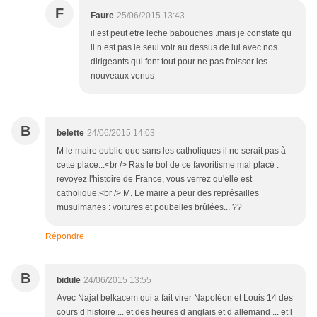
F
Faure
25/06/2015 13:43
il est peut etre leche babouches .mais je constate qu
il n est pas le seul voir au dessus de lui avec nos
dirigeants qui font tout pour ne pas froisser les
nouveaux venus
B
belette
24/06/2015 14:03
M le maire oublie que sans les catholiques il ne serait pas à
cette place...<br /> Ras le bol de ce favoritisme mal placé :
revoyez l'histoire de France, vous verrez qu'elle est
catholique.<br /> M. Le maire a peur des représailles
musulmanes : voitures et poubelles brûlées... ??
Répondre
B
bidule
24/06/2015 13:55
Avec Najat belkacem qui a fait virer Napoléon et Louis 14 des
cours d histoire ... et des heures d anglais et d allemand ... et l