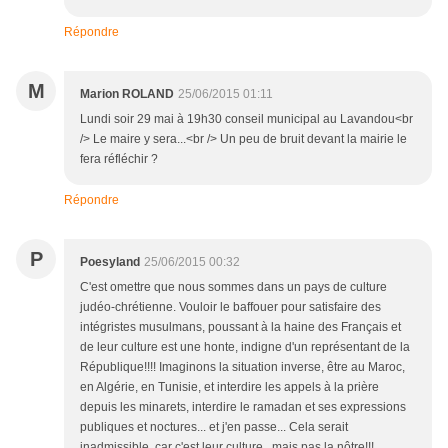
Répondre
M
Marion ROLAND
25/06/2015 01:11
Lundi soir 29 mai à 19h30 conseil municipal au Lavandou<br
/> Le maire y sera...<br /> Un peu de bruit devant la mairie le
fera réfléchir ?
Répondre
P
Poesyland
25/06/2015 00:32
C'est omettre que nous sommes dans un pays de culture
judéo-chrétienne. Vouloir le baffouer pour satisfaire des
intégristes musulmans, poussant à la haine des Français et
de leur culture est une honte, indigne d'un représentant de la
République!!!! Imaginons la situation inverse, être au Maroc,
en Algérie, en Tunisie, et interdire les appels à la prière
depuis les minarets, interdire le ramadan et ses expressions
publiques et noctures... et j'en passe... Cela serait
inadmissible, car c'est leur culture...mais pas la nôtre!!!