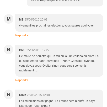
Vive la République et vive la France !!!
M
MB
25/06/2015 20:03
vivement les prochaines élections, vous saurez quoi voter
Répondre
B
BRU
25/06/2015 17:27
Ce maire ne peu être qu' un fau cul ou un collabo ou alors il a
du sang Arabe dans les veines.....<br /> Gens du Lavandou
vous devez vous révolter sinon vous serez convertis
rapidement .....
Répondre
R
robin
25/06/2015 12:48
Les musulmans ont gagné. La France sera bientôt un pays
islamique ! Allah akbar !