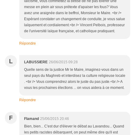
laïcisme, vous commettez la bêtise de ne pas tolérer une
messe en plein air sous prétexte d'apaiser les fous? Vous
avez une araignée dans le beffroi, Monsieur le Maire. <br />
Espérant constater un changement de conduite, je vous salue
laïquement et cordialement.<br /> Vincent Pelbois, professeur
de l'université laïque française, et catholique pratiquant.
Répondre
L
LABUSSIERE
26/06/2015 09:28
Quelle sens de la justice Mr le Maire, imaginez-vous dans un
seul pays du Maghreb et interdisez la culture religieuse locale
. <br /> Vous comprendrez alors le juste du pas juste.<br /> A
vous les prochaines élections ... on vous aidera à ce moment.
Répondre
F
Flamand
25/06/2015 20:46
Bien, bien... C'est dur d'élever le débat au Lavandou... Quand
les petits racistes débarquent, on peut même dire qu'il est