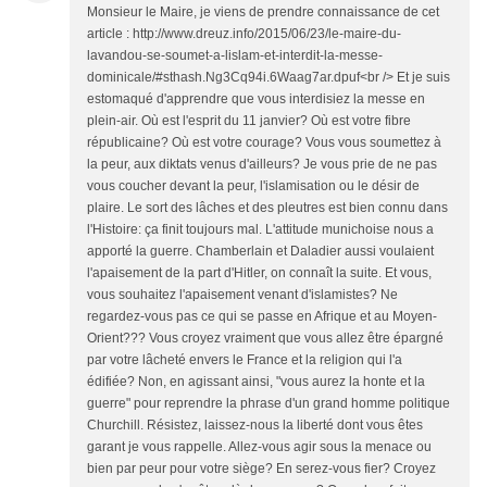
Monsieur le Maire, je viens de prendre connaissance de cet
article : http://www.dreuz.info/2015/06/23/le-maire-du-
lavandou-se-soumet-a-lislam-et-interdit-la-messe-
dominicale/#sthash.Ng3Cq94i.6Waag7ar.dpuf<br /> Et je suis
estomaqué d'apprendre que vous interdisiez la messe en
plein-air. Où est l'esprit du 11 janvier? Où est votre fibre
républicaine? Où est votre courage? Vous vous soumettez à
la peur, aux diktats venus d'ailleurs? Je vous prie de ne pas
vous coucher devant la peur, l'islamisation ou le désir de
plaire. Le sort des lâches et des pleutres est bien connu dans
l'Histoire: ça finit toujours mal. L'attitude munichoise nous a
apporté la guerre. Chamberlain et Daladier aussi voulaient
l'apaisement de la part d'Hitler, on connaît la suite. Et vous,
vous souhaitez l'apaisement venant d'islamistes? Ne
regardez-vous pas ce qui se passe en Afrique et au Moyen-
Orient??? Vous croyez vraiment que vous allez être épargné
par votre lâcheté envers le France et la religion qui l'a
édifiée? Non, en agissant ainsi, "vous aurez la honte et la
guerre" pour reprendre la phrase d'un grand homme politique
Churchill. Résistez, laissez-nous la liberté dont vous êtes
garant je vous rappelle. Allez-vous agir sous la menace ou
bien par peur pour votre siège? En serez-vous fier? Croyez