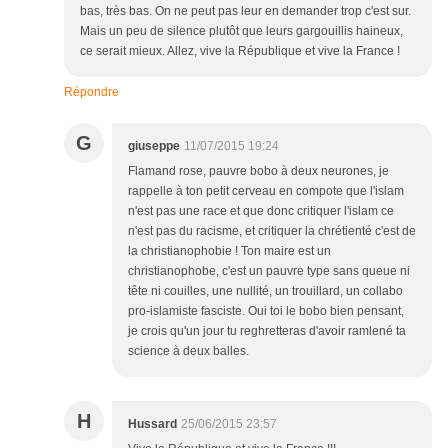
bas, très bas. On ne peut pas leur en demander trop c'est sur.
Mais un peu de silence plutôt que leurs gargouillis haineux,
ce serait mieux. Allez, vive la République et vive la France !
Répondre
G
giuseppe
11/07/2015 19:24
Flamand rose, pauvre bobo à deux neurones, je
rappelle à ton petit cerveau en compote que l'islam
n'est pas une race et que donc critiquer l'islam ce
n'est pas du racisme, et critiquer la chrétienté c'est de
la christianophobie ! Ton maire est un
christianophobe, c'est un pauvre type sans queue ni
tête ni couilles, une nullité, un trouillard, un collabo
pro-islamiste fasciste. Oui toi le bobo bien pensant,
je crois qu'un jour tu reghretteras d'avoir ramlené ta
science à deux balles.
H
Hussard
25/06/2015 23:57