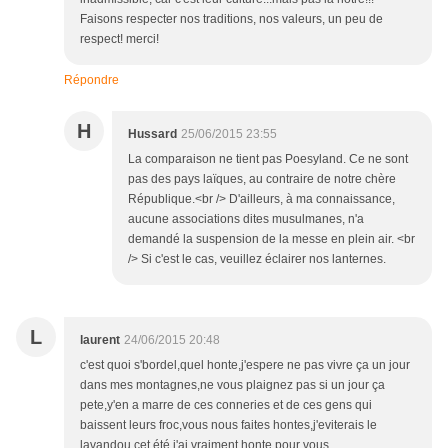
Faisons respecter nos traditions, nos valeurs, un peu de
respect! merci!
Répondre
H
Hussard
25/06/2015 23:55
La comparaison ne tient pas Poesyland. Ce ne sont
pas des pays laïques, au contraire de notre chère
République.<br /> D'ailleurs, à ma connaissance,
aucune associations dites musulmanes, n'a
demandé la suspension de la messe en plein air. <br
/> Si c'est le cas, veuillez éclairer nos lanternes.
L
laurent
24/06/2015 20:48
c'est quoi s'bordel,quel honte,j'espere ne pas vivre ça un jour
dans mes montagnes,ne vous plaignez pas si un jour ça
pete,y'en a marre de ces conneries et de ces gens qui
baissent leurs froc,vous nous faites hontes,j'eviterais le
lavandou cet été,j'ai vraiment honte pour vous