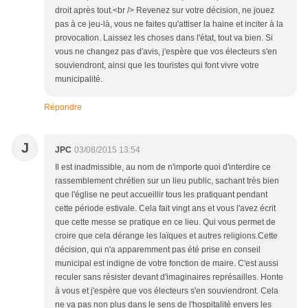
droit après tout.<br /> Revenez sur votre décision, ne jouez
pas à ce jeu-là, vous ne faites qu'attiser la haine et inciter à la
provocation. Laissez les choses dans l'état, tout va bien. Si
vous ne changez pas d'avis, j'espère que vos électeurs s'en
souviendront, ainsi que les touristes qui font vivre votre
municipalité.
Répondre
J
JPC
03/08/2015 13:54
Il est inadmissible, au nom de n'importe quoi d'interdire ce
rassemblement chrétien sur un lieu public, sachant très bien
que l'église ne peut accueillir tous les pratiquant pendant
cette période estivale. Cela fait vingt ans et vous l'avez écrit
que cette messe se pratique en ce lieu. Qui vous permet de
croire que cela dérange les laïques et autres religions.Cette
décision, qui n'a apparemment pas été prise en conseil
municipal est indigne de votre fonction de maire. C'est aussi
reculer sans résister devant d'imaginaires représailles. Honte
à vous et j'espère que vos électeurs s'en souviendront. Cela
ne va pas non plus dans le sens de l'hospitalité envers les