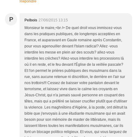
Répondre
P
Pelbois
27/06/2015 13:15
Monsieur le maire,<br /> De quel droit vous immiscez-vous
dans les pratiques publiques, de longtemps acceptées en
France, et auparavant en Gaule romaine après Constantin,
pour vous agenouiller devant l'Islam radical? Allez -vous
interdire les messe en plein air des scouts? allez-vous
interdire les crèches? Allez-vous interdire les processions là
où il en reste, et le feu devant l'Église de la veillée pascale?
Et l'on permet le prières publiques des musulmans dans la
rue, sans aucune retenue ni discrétion, le derrière en l'air sur
nos trottoirs!!! Cessez de baisser votre pantalon devant le
terrorisme, et laissez vivre dans le calme les croyants en
Jésus-Christ, qui n'a jamais sauvé personne en coupant des
têtes, mais qui a préféré se laisser crucifier plutôt que d'utiliser
la violence. Les maghrébins d'Algérie, à la poste, ont détruit la
bible que j'envoyais à une étudiante musulmane qui en avait
besoin pour son mémoire de master de littérature, mais ils
laissent libres toutes les manifestations musulmanes, car ils
font un blocage politico religieux. Et vous, qui vous targuez de