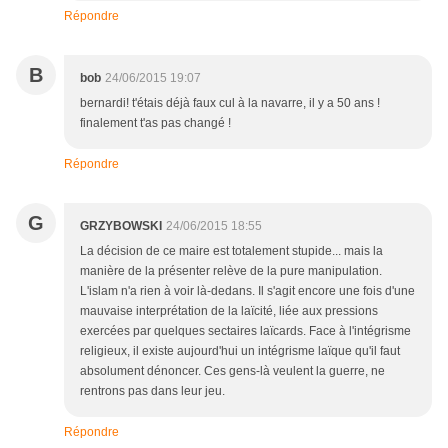
Répondre
B
bob
24/06/2015 19:07
bernardi! t'étais déjà faux cul à la navarre, il y a 50 ans !
finalement t'as pas changé !
Répondre
G
GRZYBOWSKI
24/06/2015 18:55
La décision de ce maire est totalement stupide... mais la
manière de la présenter relève de la pure manipulation.
L'islam n'a rien à voir là-dedans. Il s'agit encore une fois d'une
mauvaise interprétation de la laïcité, liée aux pressions
exercées par quelques sectaires laïcards. Face à l'intégrisme
religieux, il existe aujourd'hui un intégrisme laïque qu'il faut
absolument dénoncer. Ces gens-là veulent la guerre, ne
rentrons pas dans leur jeu.
Répondre