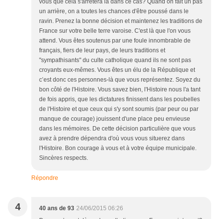
vous que cela s'arrêtera là dans ce cas? Quand on fait un pas
un arrière, on a toutes les chances d'être poussé dans le
ravin. Prenez la bonne décision et maintenez les traditions de
France sur votre belle terre varoise. C'est là que l'on vous
attend. Vous êtes soutenus par une foule innombrable de
français, fiers de leur pays, de leurs traditions et
"sympathisants" du culte catholique quand ils ne sont pas
croyants eux-mêmes. Vous êtes un élu de la République et
c’est donc ces personnes-là que vous représentez. Soyez du
bon côté de l'Histoire. Vous savez bien, l'Histoire nous l'a tant
de fois appris, que les dictatures finissent dans les poubelles
de l'Histoire et que ceux qui s'y sont soumis (par peur ou par
manque de courage) jouissent d'une place peu envieuse
dans les mémoires. De cette décision particulière que vous
avez à prendre dépendra d'où vous vous situerez dans
l'Histoire. Bon courage à vous et à votre équipe municipale.
Sincères respects.
Répondre
4
40 ans de 93
24/06/2015 06:26