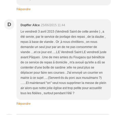
Répondre
D
Dopffer Alice
25/06/2015 11:44
Le vendredi 3 avril 2015 (Vendredi Saint de cette année ) , a
été servie, par le service de portage des repas , de la daube ,
repas à base de viande . Or ,à nous chrétiens , on nous
demande un seul jour par an de ne pas consommer de
viande ....et ce jour est .....LE Vendredi Saint LE vendredi juste
avant Pâques . Une de mes amies du Fougaou qui bénéficie
de ce service de repas à domicile , m'a avoué qu'elle a dû se
contenter d'une boîte de sardine :elle ne peut plus se
déplacer pour faire ses courses . J'ai envoyé un courrier en
mairie à ce sujet .....(Servent-ils du porc aux musulmans ?)
.......Et maintenant "on" veut nous supprimer la messe de plein
air alors que notre jolie église est trop petite pour accueillir
tous les fidèles , surtout pendant l'été ?
Répondre