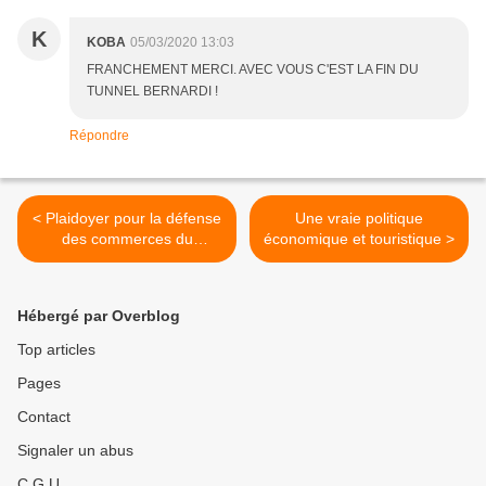
K
KOBA
05/03/2020 13:03
FRANCHEMENT MERCI. AVEC VOUS C'EST LA FIN DU
TUNNEL BERNARDI !
Répondre
< Plaidoyer pour la défense
Une vraie politique
des commerces du
économique et touristique >
Lavandou
Hébergé par Overblog
Top articles
Pages
Contact
Signaler un abus
C.G.U.