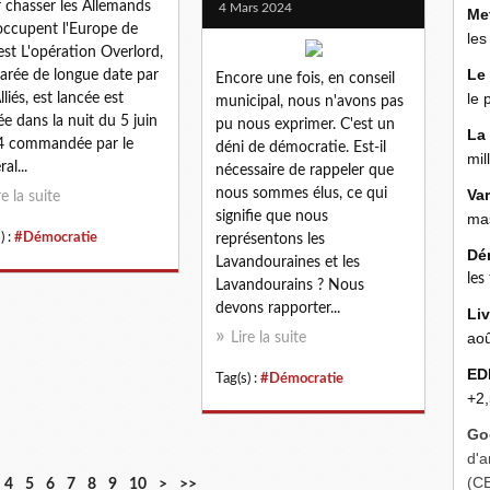
 chasser les Allemands
4 Mars 2024
Me
occupent l'Europe de
les
est L'opération Overlord,
Le
arée de longue date par
Encore une fois, en conseil
le 
lliés, est lancée est
municipal, nous n'avons pas
ée dans la nuit du 5 juin
pu nous exprimer. C'est un
La
4 commandée par le
déni de démocratie. Est-il
mil
al...
nécessaire de rappeler que
nous sommes élus, ce qui
Va
re la suite
signifie que nous
mas
) :
#Démocratie
représentons les
Dé
Lavandouraines et les
les
Lavandourains ? Nous
devons rapporter...
Liv
aoû
Lire la suite
ED
Tag(s) :
#Démocratie
+2,
Go
d'a
(C
2
4
5
6
7
8
9
10
>
>>