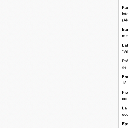
0
Fa
int
(A
Ira
mis
La
"Vi
Pr
de 
Fr
18 
Fr
coc
La
éco
Ep