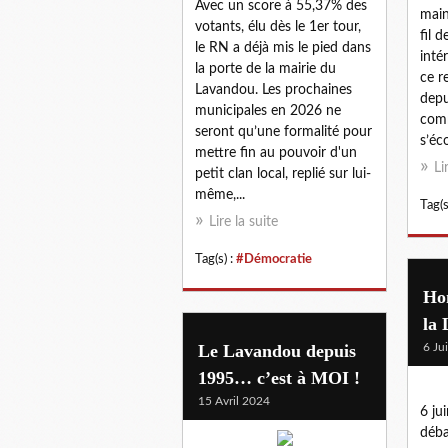
Avec un score à 55,37% des
main
votants, élu dès le 1er tour,
fil d
le RN a déjà mis le pied dans
inté
la porte de la mairie du
ce r
Lavandou. Les prochaines
depu
municipales en 2026 ne
comm
seront qu’une formalité pour
s’éco
mettre fin au pouvoir d'un
Li
petit clan local, replié sur lui-
même,...
Tag(s
Lire la suite
Tag(s) :
#Démocratie
Ho
la 
Le Lavandou depuis
6 Ju
1995… c’est à MOI !
15 Avril 2024
6 ju
déba