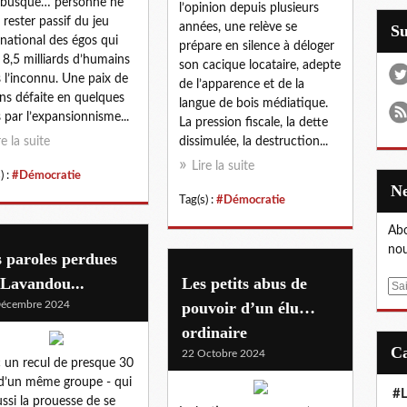
mbusque… personne ne
l’opinion depuis plusieurs
 rester passif du jeu
années, une relève se
S
rnational des égos qui
prépare en silence à déloger
e 8,5 milliards d’humains
son cacique locataire, adepte
 l’inconnu. Une paix de
de l’apparence et de la
ns défaite en quelques
langue de bois médiatique.
 par l’expansionnisme...
La pression fiscale, la dette
re la suite
dissimulée, la destruction...
Lire la suite
) :
#Démocratie
Tag(s) :
#Démocratie
Abo
nou
 paroles perdues
 Lavandou...
Les petits abus de
E
Décembre 2024
pouvoir d’un élu…
m
a
ordinaire
i
22 Octobre 2024
l
 un recul de presque 30
d’un même groupe - qui
#L
ussi la prouesse de se