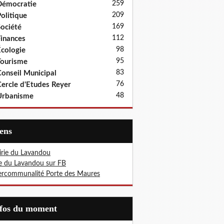
259
Démocratie
209
olitique
169
ociété
112
inances
98
cologie
95
ourisme
83
onseil Municipal
76
ercle d'Etudes Reyer
48
Urbanisme
iens
rie du Lavandou
le du Lavandou sur FB
ercommunalité Porte des Maures
nfos du moment