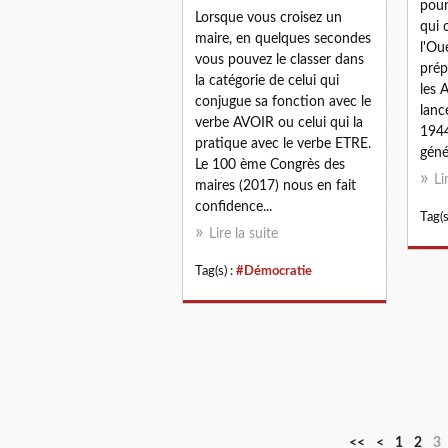
pour
Lorsque vous croisez un
qui 
maire, en quelques secondes
l'Ou
vous pouvez le classer dans
prép
la catégorie de celui qui
les A
conjugue sa fonction avec le
lanc
verbe AVOIR ou celui qui la
194
pratique avec le verbe ETRE.
génér
Le 100 ème Congrès des
Li
maires (2017) nous en fait
confidence...
Tag(s
Lire la suite
Tag(s) :
#Démocratie
<<
<
1
2
3