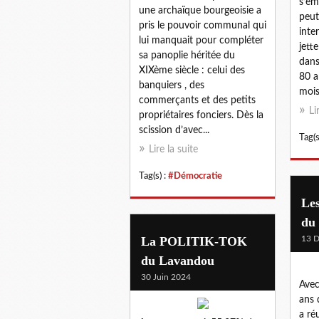
s’e
une archaïque bourgeoisie a
peut
pris le pouvoir communal qui
inte
lui manquait pour compléter
jett
sa panoplie héritée du
dans
XIXème siècle : celui des
80 a
banquiers , des
mois
commerçants et des petits
Li
propriétaires fonciers. Dès la
scission d’avec...
Tag(s
Lire la suite
Tag(s) :
#Démocratie
Les
du
La POLITIK-TOK
13 
du Lavandou
30 Juin 2024
Avec
ans 
a ré