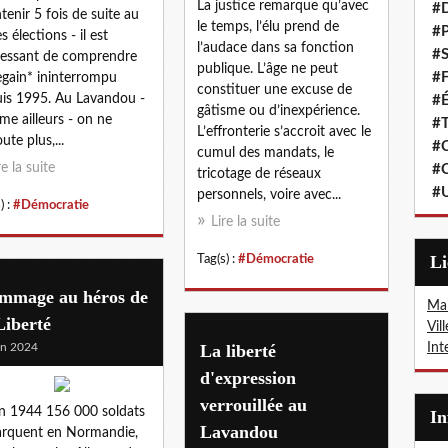
La justice remarque qu’avec
#
tenir 5 fois de suite au
le temps, l’élu prend de
#P
es élections - il est
l’audace dans sa fonction
#S
ressant de comprendre
publique. L’âge ne peut
#F
egain* ininterrompu
constituer une excuse de
is 1995. Au Lavandou -
#É
gâtisme ou d’inexpérience.
e ailleurs - on ne
#T
L’effronterie s’accroit avec le
ute plus,...
#C
cumul des mandats, le
re la suite
#C
tricotage de réseaux
#
personnels, voire avec...
) :
#Démocratie
Lire la suite
L
Tag(s) :
#Démocratie
mmage au héros de
Mai
Liberté
Vil
in 2024
La liberté
Int
d'expression
verrouillée au
in 1944 156 000 soldats
I
Lavandou
rquent en Normandie,