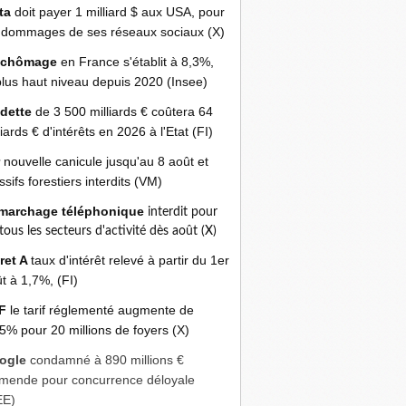
ta
doit payer 1 milliard $ aux USA, pour
 dommages de ses réseaux sociaux (X)
 chômage
en France s'établit à 8,3%,
plus haut niveau depuis 2020 (Insee)
 dette
de 3 500 milliards € coûtera 64
liards € d'intérêts en 2026 à l'Etat (FI)
r
nouvelle canicule jusqu'au 8 août et
sifs forestiers interdits (VM)
marchage téléphonique
interdit pour
 tous les secteurs d'activité dès août (X)
ret A
taux d'intérêt relevé à partir du 1er
t à 1,7%, (FI)
F
le tarif réglementé augmente de
5% pour 20 millions de foyers (X)
ogle
condamné à 890 millions €
mende pour concurrence déloyale
EE)