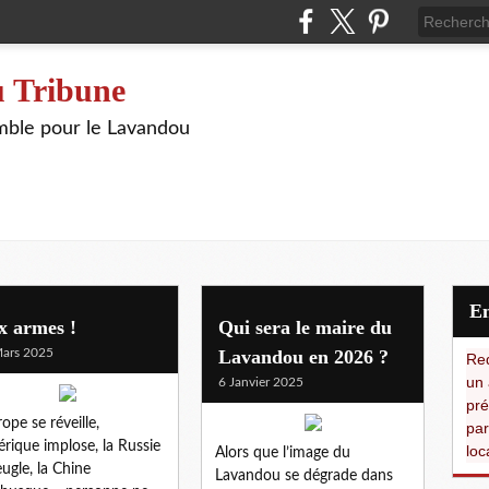
 Tribune
ble pour le Lavandou
x armes !
Qui sera le maire du
ars 2025
Lavandou en 2026 ?
Red
un 
6 Janvier 2025
pré
rope se réveille,
par
érique implose, la Russie
loc
Alors que l’image du
eugle, la Chine
Lavandou se dégrade dans