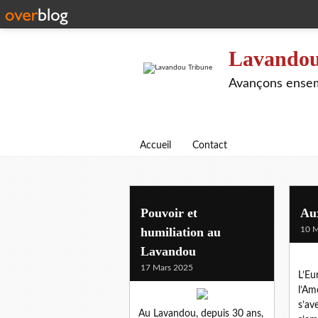
Lavandou
Avançons ensem
Accueil
Contact
democratie
Pouvoir et
Au
humiliation au
10 M
Lavandou
17 Mars 2025
L’Eu
l’Am
s’av
Au Lavandou, depuis 30 ans,