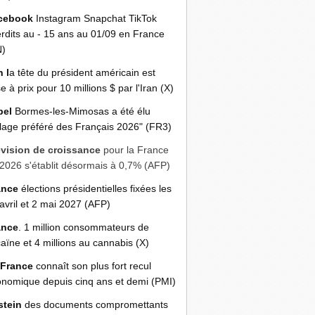
cebook
Instagram Snapchat TikTok
erdits au - 15 ans au 01/09 en France
N)
n l
a tête du président américain est
e à prix pour 10 millions $ par l'Iran (X)
bel
Bormes-les-Mimosas a été élu
llage préféré des Français 2026" (FR3)
évision de croissance
pour la France
2026 s'établit désormais à 0,7% (AFP)
ance
élections présidentielles fixées les
avril et 2 mai 2027 (AFP)
ance
. 1 million consommateurs de
aïne et 4 millions au cannabis (X)
 France
connaît son plus fort recul
nomique depuis cinq ans et demi (PMI)
stein
des documents compromettants