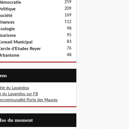
259
Démocratie
209
olitique
169
ociété
112
inances
98
cologie
95
ourisme
83
onseil Municipal
76
ercle d'Etudes Reyer
48
Urbanisme
iens
rie du Lavandou
le du Lavandou sur FB
ercommunalité Porte des Maures
nfos du moment