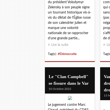
du président Volodymyr
comm
Zelensky à son peuple signe
qui 
un tournant historique vis-à-
sans
vis du diktat de l'Église russe
(pas
de son calendrier julien et
néga
marque une volonté
prop
nationale de se rapprocher
s'af
d’une grande partie...
de d
Lire la suite
Li
Tag(s) :
#Démocratie
Tag(s
Le "Clan Campbell"
Var
se fissure dans le Var
dro
10 Octobre 2022
dro
15 M
Le jugement contre Marc
Giraud, président du CD83,