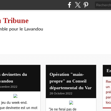
 Tribune
ble pour le Lavandou
 devinettes du
Opération "main-
vandou
propre" au Conseil
Red
un 
écembre 2022
départemental du Var
pré
28 Octobre 2022
par
loc
t jeu du week-end.
ue devinette est un mot
"Je ne ferai pas de