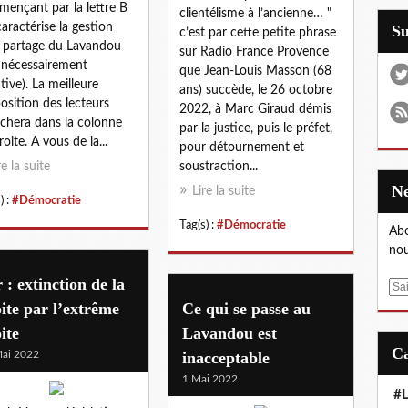
ençant par la lettre B
clientélisme à l’ancienne… "
caractérise la gestion
S
c’est par cette petite phrase
 partage du Lavandou
sur Radio France Provence
 nécessairement
que Jean-Louis Masson (68
tive). La meilleure
ans) succède, le 26 octobre
osition des lecteurs
2022, à Marc Giraud démis
fichera dans la colonne
par la justice, puis le préfet,
roite. A vous de la...
pour détournement et
re la suite
soustraction...
Lire la suite
) :
#Démocratie
Tag(s) :
#Démocratie
Abo
nou
 : extinction de la
E
ite par l’extrême
Ce qui se passe au
m
a
ite
Lavandou est
i
ai 2022
inacceptable
l
1 Mai 2022
#L