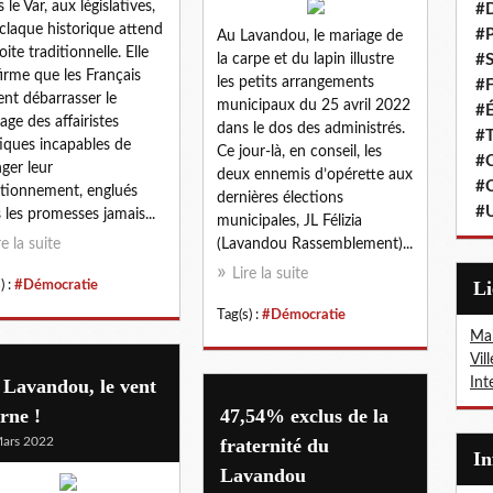
 le Var, aux législatives,
#
claque historique attend
#P
Au Lavandou, le mariage de
oite traditionnelle. Elle
la carpe et du lapin illustre
#S
irme que les Français
les petits arrangements
#F
ent débarrasser le
municipaux du 25 avril 2022
#É
age des affairistes
dans le dos des administrés.
#T
tiques incapables de
Ce jour-là, en conseil, les
#C
ger leur
deux ennemis d’opérette aux
#C
tionnement, englués
dernières élections
#
 les promesses jamais...
municipales, JL Félizia
re la suite
(Lavandou Rassemblement)...
Lire la suite
L
) :
#Démocratie
Tag(s) :
#Démocratie
Mai
Vil
 Lavandou, le vent
Int
rne !
47,54% exclus de la
ars 2022
fraternité du
I
Lavandou