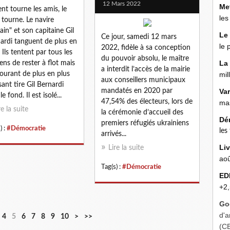
12 Mars 2022
Me
ent tourne les amis, le
les
 tourne. Le navire
ain" et son capitaine Gil
Le
Ce jour, samedi 12 mars
ardi tanguent de plus en
le 
2022, fidèle à sa conception
. Ils tentent par tous les
du pouvoir absolu, le maître
La
ns de rester à flot mais
a interdit l’accès de la mairie
ourant de plus en plus
mil
aux conseillers municipaux
sant tire Gil Bernardi
mandatés en 2020 par
Va
le fond. Il est isolé...
47,54% des électeurs, lors de
mas
re la suite
la cérémonie d’accueil des
Dé
premiers réfugiés ukrainiens
) :
#Démocratie
les
arrivés...
Liv
Lire la suite
aoû
Tag(s) :
#Démocratie
ED
+2,
Go
d'a
2
4
5
6
7
8
9
10
>
>>
(C
0