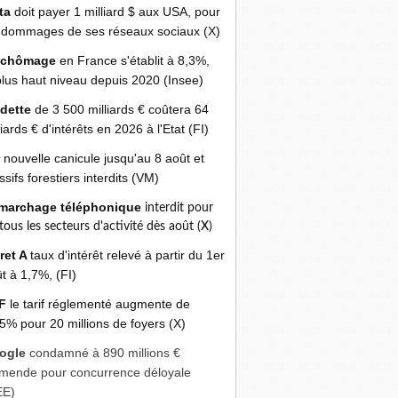
ta
doit payer 1 milliard $ aux USA, pour
 dommages de ses réseaux sociaux (X)
 chômage
en France s'établit à 8,3%,
plus haut niveau depuis 2020 (Insee)
 dette
de 3 500 milliards € coûtera 64
liards € d'intérêts en 2026 à l'Etat (FI)
r
nouvelle canicule jusqu'au 8 août et
sifs forestiers interdits (VM)
marchage téléphonique
interdit pour
 tous les secteurs d'activité dès août (X)
ret A
taux d'intérêt relevé à partir du 1er
t à 1,7%, (FI)
F
le tarif réglementé augmente de
5% pour 20 millions de foyers (X)
ogle
condamné à 890 millions €
mende pour concurrence déloyale
EE)