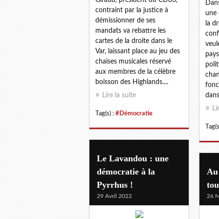
Dans
contraint par la justice à
une 
démissionner de ses
la dr
mandats va rebattre les
conf
cartes de la droite dans le
veul
Var, laissant place au jeu des
pays
chaises musicales réservé
poli
aux membres de la célèbre
chan
boisson des Highlands....
fonc
Lire la suite
dans
Li
Tag(s) :
#Démocratie
Tag(s
Le Lavandou : une
démocratie à la
Au
Pyrrhus !
tou
29 Avril 2022
26 M