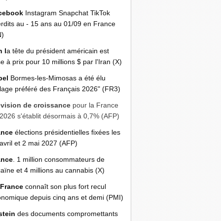
cebook
Instagram Snapchat TikTok
erdits au - 15 ans au 01/09 en France
N)
n l
a tête du président américain est
e à prix pour 10 millions $ par l'Iran (X)
bel
Bormes-les-Mimosas a été élu
llage préféré des Français 2026" (FR3)
évision de croissance
pour la France
2026 s'établit désormais à 0,7% (AFP)
ance
élections présidentielles fixées les
avril et 2 mai 2027 (AFP)
ance
. 1 million consommateurs de
aïne et 4 millions au cannabis (X)
 France
connaît son plus fort recul
nomique depuis cinq ans et demi (PMI)
stein
des documents compromettants