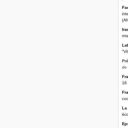
Fa
int
(A
Ira
mis
La
"Vi
Pr
de 
Fr
18 
Fr
coc
La
éco
Ep