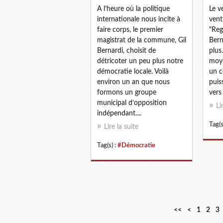
A l’heure où la politique
Le v
internationale nous incite à
vent
faire corps, le premier
"Reg
magistrat de la commune, Gil
Bern
Bernardi, choisit de
plus
détricoter un peu plus notre
moye
démocratie locale. Voilà
un c
environ un an que nous
puis
formons un groupe
vers 
municipal d’opposition
Li
indépendant....
Tag(s
Lire la suite
Tag(s) :
#Démocratie
<<
<
1
2
3