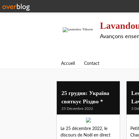
Lavandou
Avançons ensem
Accueil
Contact
democratie
25 грудня: Україна
Les
святкує Різдво *
La
25 Décembre 2022
3 D
Le 25 décembre 2022, le
Peti
discours de Noël en direct
Chaq