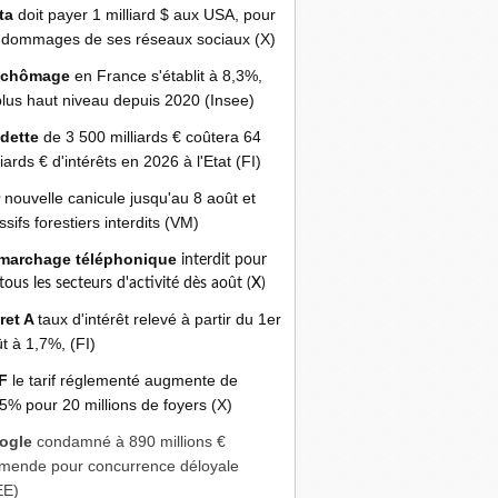
ta
doit payer 1 milliard $ aux USA, pour
 dommages de ses réseaux sociaux (X)
 chômage
en France s'établit à 8,3%,
plus haut niveau depuis 2020 (Insee)
 dette
de 3 500 milliards € coûtera 64
liards € d'intérêts en 2026 à l'Etat (FI)
r
nouvelle canicule jusqu'au 8 août et
sifs forestiers interdits (VM)
marchage téléphonique
interdit pour
 tous les secteurs d'activité dès août (X)
ret A
taux d'intérêt relevé à partir du 1er
t à 1,7%, (FI)
F
le tarif réglementé augmente de
5% pour 20 millions de foyers (X)
ogle
condamné à 890 millions €
mende pour concurrence déloyale
EE)