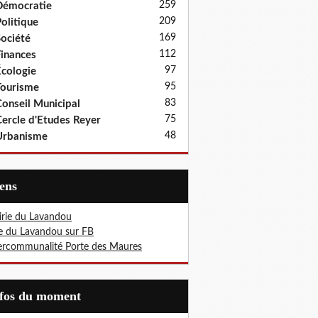
259
Démocratie
209
olitique
169
ociété
112
inances
97
cologie
95
ourisme
83
onseil Municipal
75
ercle d'Etudes Reyer
48
Urbanisme
iens
rie du Lavandou
le du Lavandou sur FB
ercommunalité Porte des Maures
nfos du moment