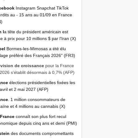
cebook
Instagram Snapchat TikTok
erdits au - 15 ans au 01/09 en France
N)
n l
a tête du président américain est
e à prix pour 10 millions $ par l'Iran (X)
bel
Bormes-les-Mimosas a été élu
llage préféré des Français 2026" (FR3)
évision de croissance
pour la France
2026 s'établit désormais à 0,7% (AFP)
ance
élections présidentielles fixées les
avril et 2 mai 2027 (AFP)
ance
. 1 million consommateurs de
aïne et 4 millions au cannabis (X)
 France
connaît son plus fort recul
nomique depuis cinq ans et demi (PMI)
stein
des documents compromettants