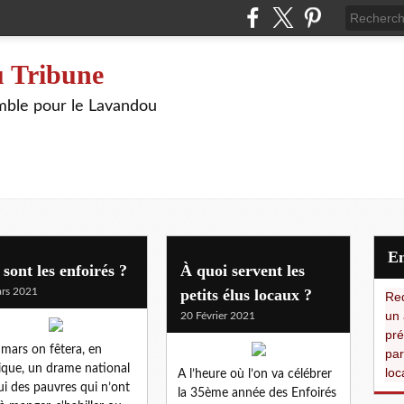
 Tribune
ble pour le Lavandou
sont les enfoirés ?
À quoi servent les
rs 2021
petits élus locaux ?
Red
un 
20 Février 2021
pré
 mars on fêtera, en
par
que, un drame national
loc
A l’heure où l’on va célébrer
lui des pauvres qui n’ont
la 35ème année des Enfoirés