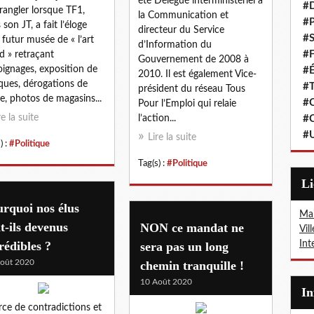
été Délégué interministériel à
#
rangler lorsque TF1,
la Communication et
#P
 son JT, a fait l’éloge
directeur du Service
#S
 futur musée de « l’art
d’Information du
#F
d » retraçant
Gouvernement de 2008 à
ignages, exposition de
#É
2010. Il est également Vice-
ues, dérogations de
#T
président du réseau Tous
ie, photos de magasins...
#C
Pour l’Emploi qui relaie
re la suite
l’action...
#C
#
Lire la suite
) :
#Politique
Tag(s) :
#Politique
L
rquoi nos élus
Mai
t-ils devenus
NON ce mandat ne
Vil
rédibles ?
Int
sera pas un long
oût 2020
chemin tranquille !
10 Août 2020
I
rce de contradictions et