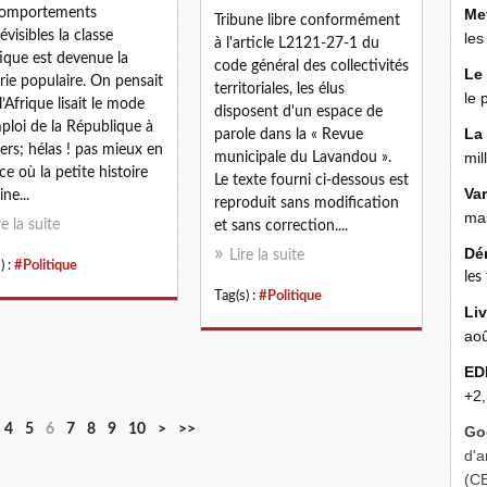
comportements
Me
Tribune libre conformément
évisibles la classe
les
à l'article L2121-27-1 du
tique est devenue la
code général des collectivités
Le
lerie populaire. On pensait
territoriales, les élus
le 
l’Afrique lisait le mode
disposent d'un espace de
ploi de la République à
La
parole dans la « Revue
vers; hélas ! pas mieux en
mil
municipale du Lavandou ».
ce où la petite histoire
Le texte fourni ci-dessous est
Va
ne...
reproduit sans modification
mas
re la suite
et sans correction....
Dé
Lire la suite
) :
#Politique
les
Tag(s) :
#Politique
Liv
aoû
ED
+2,
2
4
5
6
7
8
9
10
>
>>
Go
0
d'a
(C