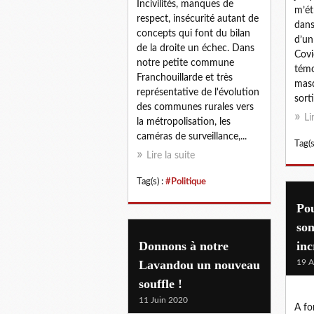
Incivilités, manques de
m’ét
respect, insécurité autant de
dans
concepts qui font du bilan
d’un
de la droite un échec. Dans
Covi
notre petite commune
témo
Franchouillarde et très
masq
représentative de l'évolution
sort
des communes rurales vers
Li
la métropolisation, les
caméras de surveillance,...
Tag(s
Lire la suite
Tag(s) :
#Politique
Pou
son
Donnons à notre
inc
Lavandou un nouveau
19 A
souffle !
11 Juin 2020
A fo