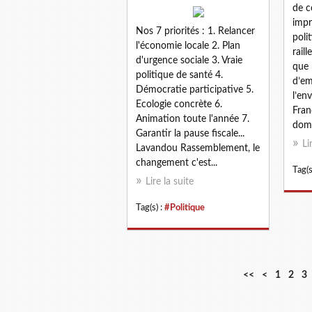
de 
impr
Nos 7 priorités : 1. Relancer
poli
l'économie locale 2. Plan
rail
d'urgence sociale 3. Vraie
que 
politique de santé 4.
d’em
Démocratie participative 5.
l’en
Ecologie concrète 6.
Fran
Animation toute l'année 7.
domi
Garantir la pause fiscale...
Li
Lavandou Rassemblement, le
changement c'est...
Tag(s
Lire la suite
Tag(s) :
#Politique
<<
<
1
2
3