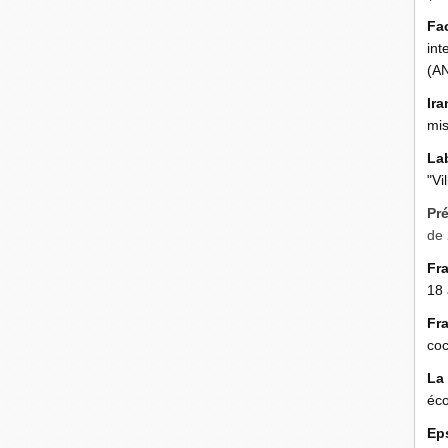
Fa
int
(A
Ira
mis
La
"Vi
Pr
de 
Fr
18 
Fr
coc
La
éco
Ep