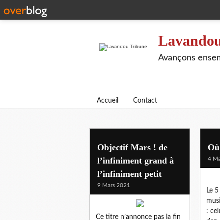
Lavandou
Avançons ensem
Accueil
Contact
politique
Objectif Mars ! de
Où 
l’infiniment grand à
4 Ma
l’infiniment petit
9 Mars 2021
Le 5
musi
: ce
Ce titre n’annonce pas la fin