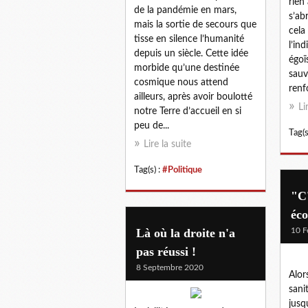
rien
de la pandémie en mars,
s’ab
mais la sortie de secours que
cela
tisse en silence l’humanité
l’in
depuis un siècle. Cette idée
égoï
morbide qu’une destinée
sauv
cosmique nous attend
renfo
ailleurs, après avoir boulotté
Li
notre Terre d’accueil en si
peu de...
Tag(s
Lire la suite
Tag(s) :
#Politique
"C'
éc
Là où la droite n'a
10 F
pas réussi !
8 Septembre 2020
Alor
sani
jusqu