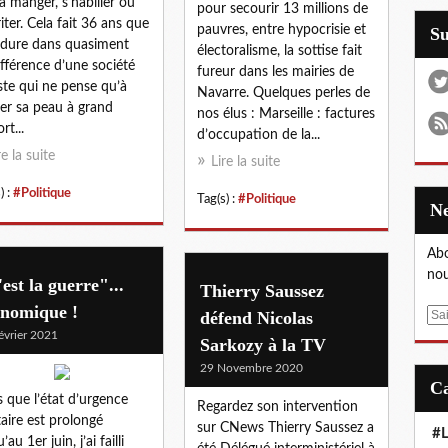
 à manger, s'habiller ou
pour secourir 13 millions de
riter. Cela fait 36 ans que
pauvres, entre hypocrisie et
S
 dure dans quasiment
électoralisme, la sottise fait
différence d’une société
fureur dans les mairies de
ste qui ne pense qu’à
Navarre. Quelques perles de
er sa peau à grand
nos élus : Marseille : factures
rt...
d’occupation de la...
re la suite
Lire la suite
) :
#Politique
Tag(s) :
#Politique
Abo
nou
est la guerre"...
Thierry Saussez
onomique !
défend Nicolas
E
évrier 2021
m
Sarkozy à la TV
a
29 Novembre 2020
i
l
s que l’état d’urgence
Regardez son intervention
taire est prolongé
sur CNews Thierry Saussez a
#L
’au 1er juin, j’ai failli