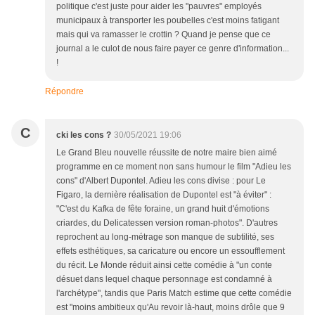
politique c'est juste pour aider les "pauvres" employés
municipaux à transporter les poubelles c'est moins fatigant
mais qui va ramasser le crottin ? Quand je pense que ce
journal a le culot de nous faire payer ce genre d'information...
!
Répondre
C
cki les cons ?
30/05/2021 19:06
Le Grand Bleu nouvelle réussite de notre maire bien aimé
programme en ce moment non sans humour le film "Adieu les
cons" d'Albert Dupontel. Adieu les cons divise : pour Le
Figaro, la dernière réalisation de Dupontel est "à éviter" :
"C'est du Kafka de fête foraine, un grand huit d'émotions
criardes, du Delicatessen version roman-photos". D'autres
reprochent au long-métrage son manque de subtilité, ses
effets esthétiques, sa caricature ou encore un essoufflement
du récit. Le Monde réduit ainsi cette comédie à "un conte
désuet dans lequel chaque personnage est condamné à
l'archétype", tandis que Paris Match estime que cette comédie
est "moins ambitieux qu'Au revoir là-haut, moins drôle que 9