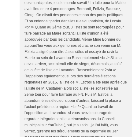
des municipales, tout le monde savait ! La lutte pour la Mairie
avait lieu entre 4 personnages: Bernardi, Félizia, Saussez,
Giorgi. On elisait des personnes et non des partis politiques.
Et on entendait parler dans les rues du parisien, de l ecolo...
<br /> Quand au 2ème tour, 3 listes se sont regroupées pour
faire barrage au Maire sortant, la liste d'union a été
approuvée par tous les candidats. Même Mme Bonnier qui
aujourd'hui voue aux gémonies et crache son venin sur M.
Félizia a signé pour être à ses côtés et essayé de ravir la
Mairie au sein de Lavandou Rassemblement.<br /> Si cela
devait arriver, accepterait elle de siéger, désormais, au côté
de la tête de liste de Lavandou Rassemblement ?<br />
Rappelons également que lors des dernières élections
régionales en 2015, la liste de M. Estrosi a été élue après que
la liste de M. Castaner (alors socialiste) se soit retirée au
2ème tour pour faire barrage au FN. Puis M. Estrosi a
abandonné ses électeurs pour d'autres, laissant la place à
l'actuel président de région. <br /> Quant au travail de
l'opposition au Lavandou, si vous avez le courage de
regarder intégralement les retransmissions du Conseil
municipal sur YouTube (, oui je suis fou, je l'ai fait!), vous
verrez, qu'entre les déroulements de la logorrhée du 1er