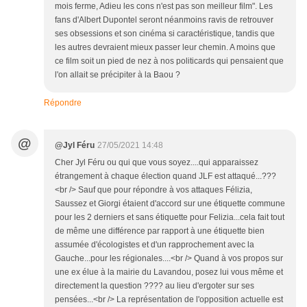
mois ferme, Adieu les cons n'est pas son meilleur film". Les
fans d'Albert Dupontel seront néanmoins ravis de retrouver
ses obsessions et son cinéma si caractéristique, tandis que
les autres devraient mieux passer leur chemin. A moins que
ce film soit un pied de nez à nos politicards qui pensaient que
l'on allait se précipiter à la Baou ?
Répondre
@
@Jyl Féru
27/05/2021 14:48
Cher Jyl Féru ou qui que vous soyez....qui apparaissez
étrangement à chaque élection quand JLF est attaqué...???
<br /> Sauf que pour répondre à vos attaques Félizia,
Saussez et Giorgi étaient d'accord sur une étiquette commune
pour les 2 derniers et sans étiquette pour Felizia...cela fait tout
de même une différence par rapport à une étiquette bien
assumée d'écologistes et d'un rapprochement avec la
Gauche...pour les régionales....<br /> Quand à vos propos sur
une ex élue à la mairie du Lavandou, posez lui vous même et
directement la question ???? au lieu d'ergoter sur ses
pensées...<br /> La représentation de l'opposition actuelle est