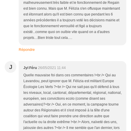
malheureusement très faible et le fonctionnement de Regain
est bien connu. Mais que M. Félizia s'en offusque maintenant
est étonnant alors qu'il est bien connu que pendant les 6
années précédentes il a toujours voté les décisions mairie.et
que le fonctionnement verrouillé et figé a toujours
existé...comme quoi on oulbie vite quand on a d'autres
projets....Bien triste tout cela.....
Répondre
J
Jyl Féru
26/05/2021 11:44
Quelle mauvaise foi dans ces commentaires !<br /> Qui au
Lavandou, peut ignorer que M. Félizia est militant Europe
Écologie Les Verts ?<br /> Qui ne sait pas qu'il défend à tous
les niveaux, local, cantonal, départemental, régional, national,
européen, ses convictions ecolo (comme disent ses
adversaires)?<br /> Oui, en ce moment, la campagne tourne
autour des Régionales et il s'est imposé à la tête d'une
coalition qui veut faire prendre une direction autre que
l'actuelle ou la droite extrême !<br /> Alors, naïveté des uns,
jalousie des autres ?<br /> Il me semble que l'an dernier, lors