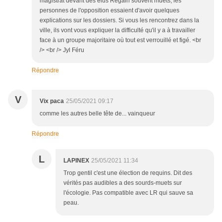
magistrat devant des élus Regain souvent muets, les
personnes de l'opposition essaient d'avoir quelques
explications sur les dossiers. Si vous les rencontrez dans la
ville, ils vont vous expliquer la difficulté qu'il y a à travailler
face à un groupe majoritaire où tout est verrouillé et figé. <br
/> <br /> Jyl Féru
Répondre
V
Vix paca
25/05/2021 09:17
comme les autres belle tête de... vainqueur
Répondre
L
LAPINEX
25/05/2021 11:34
Trop gentil c'est une élection de requins. Dit des
vérités pas audibles a des sourds-muets sur
l'écologie. Pas compatible avec LR qui sauve sa
peau.