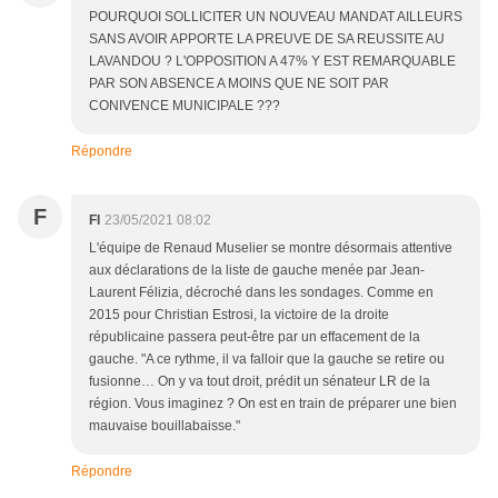
POURQUOI SOLLICITER UN NOUVEAU MANDAT AILLEURS
SANS AVOIR APPORTE LA PREUVE DE SA REUSSITE AU
LAVANDOU ? L'OPPOSITION A 47% Y EST REMARQUABLE
PAR SON ABSENCE A MOINS QUE NE SOIT PAR
CONIVENCE MUNICIPALE ???
Répondre
F
FI
23/05/2021 08:02
L'équipe de Renaud Muselier se montre désormais attentive
aux déclarations de la liste de gauche menée par Jean-
Laurent Félizia, décroché dans les sondages. Comme en
2015 pour Christian Estrosi, la victoire de la droite
républicaine passera peut-être par un effacement de la
gauche. "A ce rythme, il va falloir que la gauche se retire ou
fusionne… On y va tout droit, prédit un sénateur LR de la
région. Vous imaginez ? On est en train de préparer une bien
mauvaise bouillabaisse."
Répondre