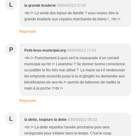
L
la grande braderie
05/04/2012 07:45
<br /> La vente des bijoux de famille ? vous voulez dire la
grande braderie aux copains marchands de biens !...<br />
Répondre
P
Petit-bras-municipal.org
04/04/2012 17:03
<br /> Franchement à quoi sert la mascarade d’un conseil
municipal au<br /> Lavandou ? Se donner bonne conscience
ou justifier le fric très mal utilisé ? Le maire va-t-il rembourser
les emprunts souscrits jusqu‘à la st glinglin ou demander aux
bénéficiaires de ses<br /> permis de bétonner de mettre la
main à la poche ?<br />
Répondre
L
la dette, toujours la dette
03/04/2012 09:33
<br /> La dette repartira l'année prochaine puis sera
renégociée pour s'étaler dans le temps. C'est le coup