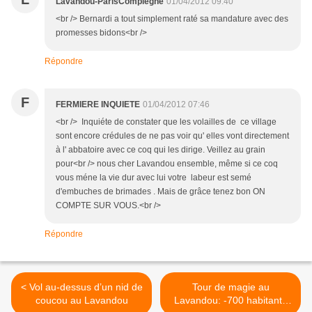
Lavandou-ParisCompiègne
01/04/2012 09:40
<br /> Bernardi a tout simplement raté sa mandature avec des
promesses bidons<br />
Répondre
F
FERMIERE INQUIETE
01/04/2012 07:46
<br /> Inquiéte de constater que les volailles de ce village
sont encore crédules de ne pas voir qu' elles vont directement
à l' abbatoire avec ce coq qui les dirige. Veillez au grain
pour<br /> nous cher Lavandou ensemble, même si ce coq
vous méne la vie dur avec lui votre labeur est semé
d'embuches de brimades . Mais de grâce tenez bon ON
COMPTE SUR VOUS.<br />
Répondre
< Vol au-dessus d’un nid de
Tour de magie au
coucou au Lavandou
Lavandou: -700 habitants