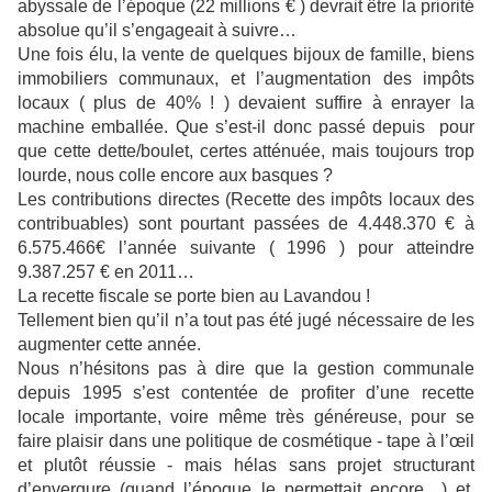
abyssale de l’époque (22 millions € ) devrait être la priorité
absolue qu’il s’engageait à suivre…
Une fois élu, la vente de quelques bijoux de famille, biens
immobiliers communaux, et l’augmentation des impôts
locaux ( plus de 40% ! ) devaient suffire à enrayer la
machine emballée. Que s’est-il donc passé depuis pour
que cette dette/boulet, certes atténuée, mais toujours trop
lourde, nous colle encore aux basques ?
Les contributions directes (Recette des impôts locaux des
contribuables) sont pourtant passées de 4.448.370 € à
6.575.466€ l’année suivante ( 1996 ) pour atteindre
9.387.257 € en 2011…
La recette fiscale se porte bien au Lavandou !
Tellement bien qu’il n’a tout pas été jugé nécessaire de les
augmenter cette année.
Nous n’hésitons pas à dire que la gestion communale
depuis 1995 s’est contentée de profiter d’une recette
locale importante, voire même très généreuse, pour se
faire plaisir dans une politique de cosmétique - tape à l’œil
et plutôt réussie - mais hélas sans projet structurant
d’envergure (quand l’époque le permettait encore…) et