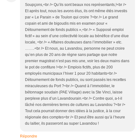
Soupçons,<br /> Qu’ils sont beaux nos représentants,!<br />
Et après tout, nous les avons élus, ils ont même étés investis
par « Le Parain » de Toulon qui croire ?<br /> Le grand
copain et ami de bigoudis mis en examen pour «
Détournement de fonds publics »,<br /> « Supposé emploi
fictif » au sein d’une collectivité locale au bénéfice d’une élue
locale, <br /> « Affaires douteuses dans l’immobilier » etc.
……..<br /> Et nous, au Lavandou, personne ne peut croire
qu’en plus de 20 ans de règne sans partage que notre
premier magistrat n’est pas mis une, voir les deux mains dans
le pot de confiture !<br /> Emplois fictifs, plus de 200
employés municipaux l’hiver 1 pour 20 habitants<br />
Détournement de fonds publics, ou sont passés les recettes
miraculeuses du Port ?<br /> Quand à l’immobilier, le
bétonnage soudain (PAE Village) avec la Ste Vinci, laisse
perplexe plus d’un Lavandourain.<br /> Contre quoi, a-t-il
lâché nos dernières terres de cultures au Lavandou ?<br />
Tout cela pourrait donner des idées à la justice, à la cour
régionale des comptes<br /> Et peut être aussi qu’à l’heure
du laitier, ils passeront au super Lavandou !
Répondre