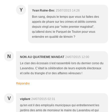
Y
Yvan Ruine-Bec
25/07/2015 14:26
Bon sang, depuis le temps que vous lui faites des
appels de phare sur les crimes et délits commis
depuis vingt ans par "votre premier magistrat",
qu'attend donc le Parquet de Toulon pour vous
entendre en qualité de témoin ?
N
NON AU QUATRIEME MANDAT
24/07/2015 12:00
Le clan des écossais s’est rassemblé lors du dernier corso du
Lavandou. C’était la célébration de leurs exploits électoraux
et celle du triangle d’or des affaires véreuses !
Répondre
V
vigilant
24/07/2015 02:31
qu'en est il des employés municipaux qui entretiennent les
jardins des amis de monsieur le maire du Lavandou et qui