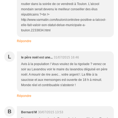
routier dans la soirée de ce vendredi à Toulon. L'alcool
mondain serait devenu le meilleur conseiller des élus
républicains ?<br />
http://www.varmatin.com/toulon/controlee-positive-a-lalcool-
elle-fait-valoir-son-statut-delue-municipale-a-
toulon.2233834.html
Répondre
L
le père noël est une...
31/07/2015 16:46
Avis à la population ! Vous voulez de la rigolade ? venez ce
soir au Lavandou voir le maire du lavandou déguisé en père
noël. A mourir de rire avec... votre argent !. La fête à la
saucisse et aux mensonges est ouverte de 18 h à minuit.
Monde réel et contribuable s'abstenir !
Répondre
B
Bernard M
30/07/2015 13:53