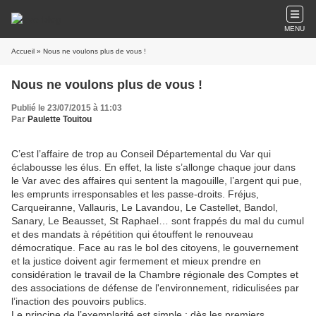
MENU
Accueil
» Nous ne voulons plus de vous !
Nous ne voulons plus de vous !
Publié le 23/07/2015 à 11:03
Par
Paulette Touitou
C’est l’affaire de trop au Conseil Départemental du Var qui
éclabousse les élus. En effet, la liste s’allonge chaque jour dans
le Var avec des affaires qui sentent la magouille, l’argent qui pue,
les emprunts irresponsables et les passe-droits. Fréjus,
Carqueiranne, Vallauris, Le Lavandou, Le Castellet, Bandol,
Sanary, Le Beausset, St Raphael… sont frappés du mal du cumul
et des mandats à répétition qui étouffent le renouveau
démocratique. Face au ras le bol des citoyens, le gouvernement
et la justice doivent agir fermement et mieux prendre en
considération le travail de la Chambre régionale des Comptes et
des associations de défense de l'environnement, ridiculisées par
l’inaction des pouvoirs publics.
Le principe de l’exemplarité est simple : dès les premiers