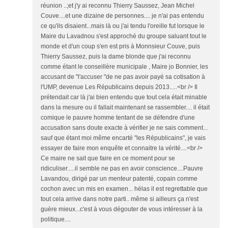
réunion ..;et j'y ai reconnu Thierry Saussez, Jean Michel
Couve....et une dizaine de personnes.... je n'ai pas entendu
ce qu'ils disaient...mais là ou j'ai tendu l'oreille fut lorsque le
Maire du Lavadnou s'est approché du groupe saluant tout le
monde et d'un coup s'en est pris à Monnsieur Couve, puis
Thierry Saussez, puis la dame blonde que j'ai reconnu
comme étant le conseillère municipale , Maire jo Bonnier, les
accusant de "l'accuser "de ne pas avoir payé sa cotisation à
l'UMP, devenue Les Républicains depuis 2013.....<br /> Il
prétendait car là j'ai bien entendu que tout cela était minable
dans la mesure ou il fallait maintenant se rassembler.... il était
comique le pauvre homme tentant de se défendre d'une
accusation sans doute exacte à vérifier je ne sais comment...
sauf que étant moi même encarté "les Républicains", je vais
essayer de faire mon enquête et connaitre la vérité....<br />
Ce maire ne sait que faire en ce moment pour se
ridiculiser.....il semble ne pas en avoir conscience....Pauvre
Lavandou, dirigé par un menteur patenté, copain comme
cochon avec un mis en examen... hélas il est regrettable que
tout cela arrive dans notre parti.. même si ailleurs ça n'est
guère mieux...c'est à vous dégouter de vous intéresser à la
politique....