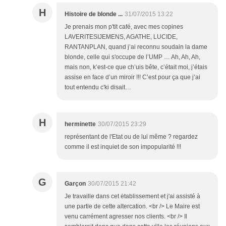
H
Histoire de blonde ...
31/07/2015 13:22
Je prenais mon p'tit café, avec mes copines
LAVERITESIJEMENS, AGATHE, LUCIDE,
RANTANPLAN, quand j’ai reconnu soudain la dame
blonde, celle qui s'occupe de l’UMP … Ah, Ah, Ah,
mais non, k’est-ce que ch’uis bête, c’était moi, j’étais
assise en face d’un miroir !!! C’est pour ça que j’ai
tout entendu c'ki disait…
H
herminette
30/07/2015 23:29
représentant de l'Etat ou de lui même ? regardez
comme il est inquiet de son impopularité !!!
G
Garçon
30/07/2015 21:42
Je travaille dans cet ėtablissement et j'ai assisté à
une partie de cette altercation. <br /> Le Maire est
venu carrément agresser nos clients. <br /> Il