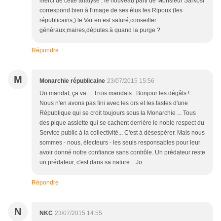
merci de cette analyse , le nouveau parti de Monsieur Sarkosi
correspond bien à l'image de ses élus les Ripoux (les
républicains,) le Var en est saturé,conseiller
généraux,maires,députes.à quand la purge ?
Répondre
M
Monarchie républicaine
23/07/2015 15:56
Un mandat, ça va ... Trois mandats : Bonjour les dégâts !...
Nous n'en avons pas fini avec les ors et les fastes d'une
République qui se croit toujours sous la Monarchie ... Tous
des pique assiette qui se cachent derrière le noble respect du
Service public à la collectivité... C'est à désespérer. Mais nous
sommes - nous, électeurs - les seuls responsables pour leur
avoir donné notre confiance sans contrôle. Un prédateur reste
un prédateur, c'est dans sa nature... Jo
Répondre
N
NKC
23/07/2015 14:55