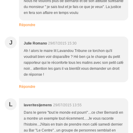
Nous ne voulons plus de Bernardi et de son attitude suffisante
du monsieur " je sais tout et je fais ce que je veux". La justice
en fera son affaire en temps voulu
Répondre
J
Julie Romano
29/07/2015 15:30
Ah ! alors le maire lit Lavandou Tribune ce torchon qu'il
voudrait bien voir disparaître ? Hé ben ça le change du petit
rapporteur qui le réconforte tous les matins avec son petit café
noir... attention les gars il va bientôt vous demander un droit
de réponse !
Répondre
L
laveritesijemens
29/07/2015 13:55
Dans le genre "tout le monde est pourri"....ce cher Bernardi en
a montre un exemple tout récemment.....Je vous raconte
l'histoire...J'étais en train de prendre mon café samedi dernier
au Bar "Le Centre"...un groupe de personnes semblait en