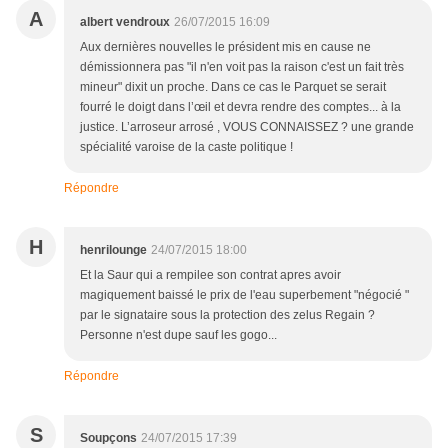
A
albert vendroux
26/07/2015 16:09
Aux dernières nouvelles le président mis en cause ne
démissionnera pas "il n'en voit pas la raison c'est un fait très
mineur" dixit un proche. Dans ce cas le Parquet se serait
fourré le doigt dans l’œil et devra rendre des comptes... à la
justice. L’arroseur arrosé , VOUS CONNAISSEZ ? une grande
spécialité varoise de la caste politique !
Répondre
H
henrilounge
24/07/2015 18:00
Et la Saur qui a rempilee son contrat apres avoir
magiquement baissé le prix de l'eau superbement "négocié "
par le signataire sous la protection des zelus Regain ?
Personne n'est dupe sauf les gogo...
Répondre
S
Soupçons
24/07/2015 17:39