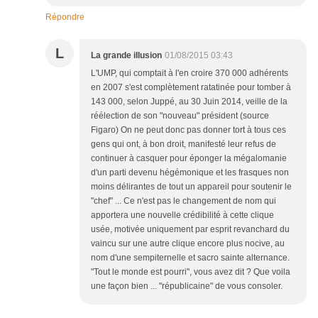
Répondre
L
La grande illusion
01/08/2015 03:43
L'UMP, qui comptait à l'en croire 370 000 adhérents
en 2007 s'est complètement ratatinée pour tomber à
143 000, selon Juppé, au 30 Juin 2014, veille de la
réélection de son "nouveau" président (source
Figaro) On ne peut donc pas donner tort à tous ces
gens qui ont, à bon droit, manifesté leur refus de
continuer à casquer pour éponger la mégalomanie
d'un parti devenu hégémonique et les frasques non
moins délirantes de tout un appareil pour soutenir le
"chef" ... Ce n'est pas le changement de nom qui
apportera une nouvelle crédibilité à cette clique
usée, motivée uniquement par esprit revanchard du
vaincu sur une autre clique encore plus nocive, au
nom d'une sempiternelle et sacro sainte alternance.
"Tout le monde est pourri", vous avez dit ? Que voila
une façon bien ... "républicaine" de vous consoler.