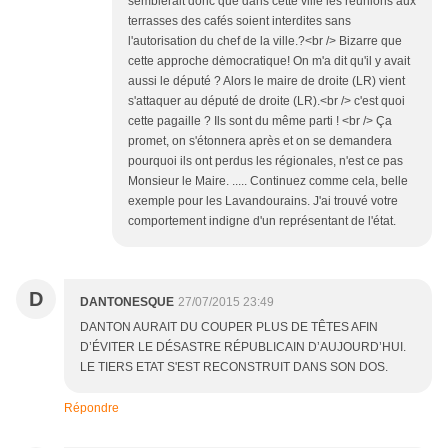
semblerait donc que dans cette ville les réunions aux
terrasses des cafés soient interdites sans
l'autorisation du chef de la ville.?<br /> Bizarre que
cette approche dėmocratique! On m'a dit qu'il y avait
aussi le député ? Alors le maire de droite (LR) vient
s'attaquer au député de droite (LR).<br /> c'est quoi
cette pagaille ? Ils sont du même parti ! <br /> Ça
promet, on s'étonnera après et on se demandera
pourquoi ils ont perdus les régionales, n'est ce pas
Monsieur le Maire. ..... Continuez comme cela, belle
exemple pour les Lavandourains. J'ai trouvé votre
comportement indigne d'un représentant de l'état.
D
DANTONESQUE
27/07/2015 23:49
DANTON AURAIT DU COUPER PLUS DE TÊTES AFIN
D’ÉVITER LE DÉSASTRE RÉPUBLICAIN D’AUJOURD’HUI.
LE TIERS ETAT S'EST RECONSTRUIT DANS SON DOS.
Répondre