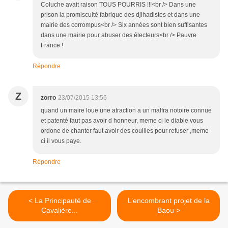
Coluche avait raison TOUS POURRIS !!!<br /> Dans une
prison la promiscuité fabrique des djihadistes et dans une
mairie des corrompus<br /> Six années sont bien suffisantes
dans une mairie pour abuser des électeurs<br /> Pauvre
France !
Répondre
Z
zorro
23/07/2015 13:56
quand un maire loue une atraction a un malfra notoire connue
et patenté faut pas avoir d honneur, meme ci le diable vous
ordone de chanter faut avoir des couilles pour refuser ,meme
ci il vous paye.
Répondre
< La Principauté de
L’encombrant projet de la
Cavalière...
Baou >