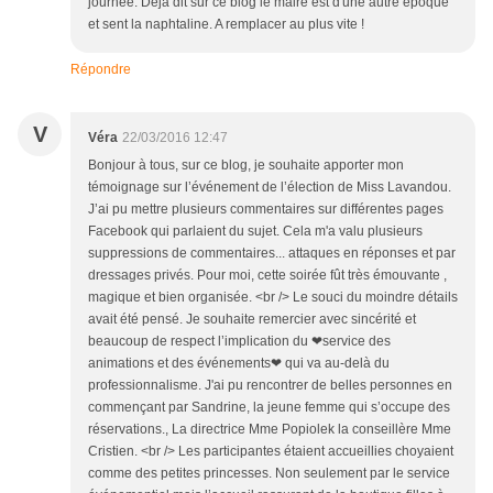
journée. Déjà dit sur ce blog le maire est d'une autre époque
et sent la naphtaline. A remplacer au plus vite !
Répondre
V
Véra
22/03/2016 12:47
Bonjour à tous, sur ce blog, je souhaite apporter mon
témoignage sur l’événement de l’élection de Miss Lavandou.
J’ai pu mettre plusieurs commentaires sur différentes pages
Facebook qui parlaient du sujet. Cela m'a valu plusieurs
suppressions de commentaires... attaques en réponses et par
dressages privés. Pour moi, cette soirée fût très émouvante ,
magique et bien organisée. <br /> Le souci du moindre détails
avait été pensé. Je souhaite remercier avec sincérité et
beaucoup de respect l’implication du ❤service des
animations et des événements❤ qui va au-delà du
professionnalisme. J'ai pu rencontrer de belles personnes en
commençant par Sandrine, la jeune femme qui s’occupe des
réservations., La directrice Mme Popiolek la conseillère Mme
Cristien. <br /> Les participantes étaient accueillies choyaient
comme des petites princesses. Non seulement par le service