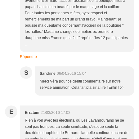
événementiel mais l’accueil rassurant de la boutique filles à
papas. La mise en beauté par le maquillage et la coiffure.
Pour toutes les personnes citées, ayez respect et
remerciements de ma part un grand bravo. Maintenant, je
pousse ma gueulante concernant l’accueil de la boutique "
les halles." Madame changez de métier. ex première
dauphine miss France qui a fait " répéter "les 12 participantes
…
Répondre
S
Sandrine
06/04/2016 15:04
Merci Véra pour ce gentil commentaire sur notre
service animation. Cela fait plaisir à lire ! Enfin ! :-)
E
Erratum
21/03/2016 17:02
Rien à voir avec les élections, où Les Lavandourains ne se
sont pas trompés. La seule similitude, c'est que seule la
deuxième dauphine de Bernardi, laquelle continue encore de