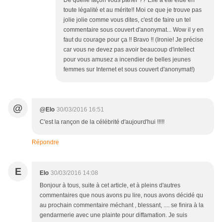
De quelle façon vous parler ?? Elle a été élue en
toute légalité et au mérite!! Moi ce que je trouve pas
jolie jolie comme vous dites, c'est de faire un tel
commentaire sous couvert d'anonymat... Wow il y en
faut du courage pour ça !! Bravo !! (Ironie! Je précise
car vous ne devez pas avoir beaucoup d'intellect
pour vous amusez a incendier de belles jeunes
femmes sur Internet et sous couvert d'anonymat!)
@
@Elo
30/03/2016 16:51
C'est la rançon de la célébrité d'aujourd'hui !!!!!
Répondre
E
Elo
30/03/2016 14:08
Bonjour à tous, suite à cet article, et à pleins d'autres
commentaires que nous avons pu lire, nous avons décidé qu
au prochain commentaire méchant , blessant, .... se finira à la
gendarmerie avec une plainte pour diffamation. Je suis