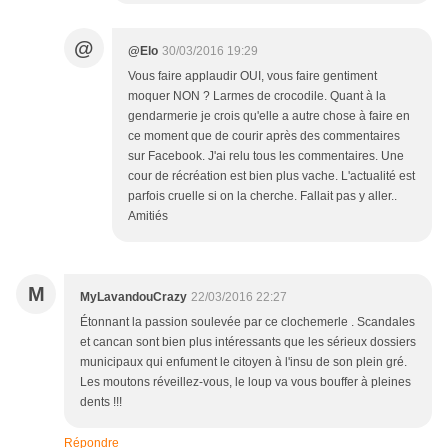
@
@Elo
30/03/2016 19:29
Vous faire applaudir OUI, vous faire gentiment
moquer NON ? Larmes de crocodile. Quant à la
gendarmerie je crois qu'elle a autre chose à faire en
ce moment que de courir après des commentaires
sur Facebook. J'ai relu tous les commentaires. Une
cour de récréation est bien plus vache. L'actualité est
parfois cruelle si on la cherche. Fallait pas y aller..
Amitiés
M
MyLavandouCrazy
22/03/2016 22:27
Étonnant la passion soulevée par ce clochemerle . Scandales
et cancan sont bien plus intéressants que les sérieux dossiers
municipaux qui enfument le citoyen à l'insu de son plein gré.
Les moutons réveillez-vous, le loup va vous bouffer à pleines
dents !!!
Répondre