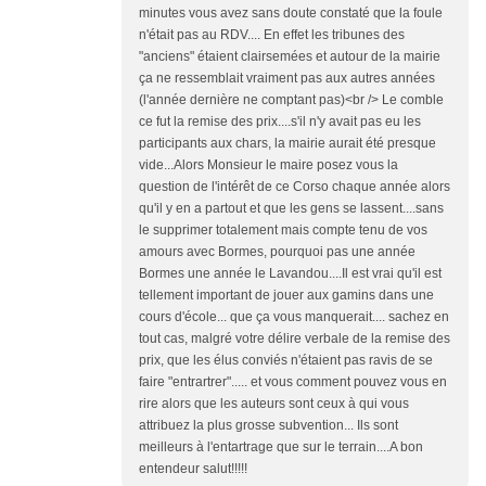
minutes vous avez sans doute constaté que la foule
n'était pas au RDV.... En effet les tribunes des
"anciens" étaient clairsemées et autour de la mairie
ça ne ressemblait vraiment pas aux autres années
(l'année dernière ne comptant pas)<br /> Le comble
ce fut la remise des prix....s'il n'y avait pas eu les
participants aux chars, la mairie aurait été presque
vide...Alors Monsieur le maire posez vous la
question de l'intérêt de ce Corso chaque année alors
qu'il y en a partout et que les gens se lassent....sans
le supprimer totalement mais compte tenu de vos
amours avec Bormes, pourquoi pas une année
Bormes une année le Lavandou....Il est vrai qu'il est
tellement important de jouer aux gamins dans une
cours d'école... que ça vous manquerait.... sachez en
tout cas, malgré votre délire verbale de la remise des
prix, que les élus conviés n'étaient pas ravis de se
faire "entrartrer"..... et vous comment pouvez vous en
rire alors que les auteurs sont ceux à qui vous
attribuez la plus grosse subvention... Ils sont
meilleurs à l'entartrage que sur le terrain....A bon
entendeur salut!!!!!