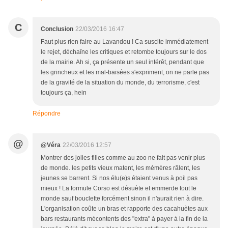
C
Conclusion
22/03/2016 16:47
Faut plus rien faire au Lavandou ! Ca suscite immédiatement
le rejet, déchaîne les critiques et retombe toujours sur le dos
de la mairie. Ah si, ça présente un seul intérêt, pendant que
les grincheux et les mal-baisées s'expriment, on ne parle pas
de la gravité de la situation du monde, du terrorisme, c'est
toujours ça, hein
Répondre
@
@Véra
22/03/2016 12:57
Montrer des jolies filles comme au zoo ne fait pas venir plus
de monde. les petits vieux matent, les mémères râlent, les
jeunes se barrent. Si nos élu(e)s étaient venus à poil pas
mieux ! La formule Corso est désuète et emmerde tout le
monde sauf bouclette forcément sinon il n'aurait rien à dire.
L'organisation coûte un bras et rapporte des cacahuètes aux
bars restaurants mécontents des "extra" à payer à la fin de la