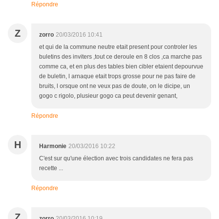
Répondre
Z
zorro
20/03/2016 10:41
et qui de la commune neutre etait present pour controler les
buletins des inviters ,tout ce deroule en 8 clos ,ca marche pas
comme ca, et en plus des tables bien cibler etaient depourvue
de buletin, l arnaque etait trops grosse pour ne pas faire de
bruits, l orsque ont ne veux pas de doute, on le dicipe, un
gogo c rigolo, plusieur gogo ca peut devenir genant,
Répondre
H
Harmonie
20/03/2016 10:22
C'est sur qu'une élection avec trois candidates ne fera pas
recette ...
Répondre
Z
zorro
20/03/2016 10:19