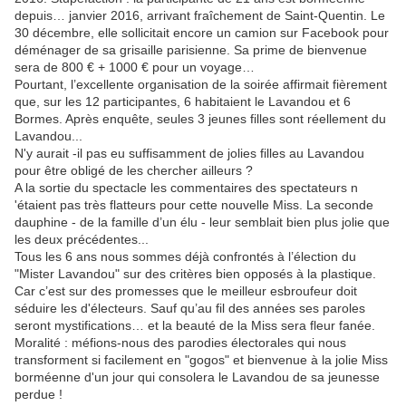
depuis… janvier 2016, arrivant fraîchement de Saint-Quentin. Le
30 décembre, elle sollicitait encore un camion sur Facebook pour
déménager de sa grisaille parisienne. Sa prime de bienvenue
sera de 800 € + 1000 € pour un voyage…
Pourtant, l’excellente organisation de la soirée affirmait fièrement
que, sur les 12 participantes, 6 habitaient le Lavandou et 6
Bormes. Après enquête, seules 3 jeunes filles sont réellement du
Lavandou...
N'y aurait -il pas eu suffisamment de jolies filles au Lavandou
pour être obligé de les chercher ailleurs ?
A la sortie du spectacle les commentaires des spectateurs n
'étaient pas très flatteurs pour cette nouvelle Miss. La seconde
dauphine - de la famille d’un élu - leur semblait bien plus jolie que
les deux précédentes...
Tous les 6 ans nous sommes déjà confrontés à l’élection du
"Mister Lavandou" sur des critères bien opposés à la plastique.
Car c’est sur des promesses que le meilleur esbroufeur doit
séduire les d'électeurs. Sauf qu’au fil des années ses paroles
seront mystifications… et la beauté de la Miss sera fleur fanée.
Moralité : méfions-nous des parodies électorales qui nous
transforment si facilement en "gogos" et bienvenue à la jolie Miss
borméenne d'un jour qui consolera le Lavandou de sa jeunesse
perdue !