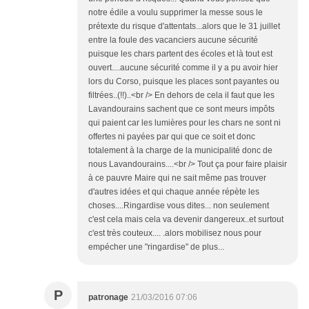
notre édile a voulu supprimer la messe sous le
prétexte du risque d'attentats...alors que le 31 juillet
entre la foule des vacanciers aucune sécurité
puisque les chars partent des écoles et là tout est
ouvert....aucune sécurité comme il y a pu avoir hier
lors du Corso, puisque les places sont payantes ou
filtrées..(!!)..<br /> En dehors de cela il faut que les
Lavandourains sachent que ce sont meurs impôts
qui paient car les lumières pour les chars ne sont ni
offertes ni payées par qui que ce soit et donc
totalement à la charge de la municipalité donc de
nous Lavandourains....<br /> Tout ça pour faire plaisir
à ce pauvre Maire qui ne sait même pas trouver
d'autres idées et qui chaque année répète les
choses....Ringardise vous dites... non seulement
c'est cela mais cela va devenir dangereux..et surtout
c'est très couteux.... .alors mobilisez nous pour
empécher une "ringardise" de plus...
P
patronage
21/03/2016 07:06