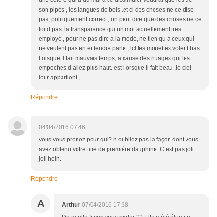
une colére qui a du mal a ce dissimuler voudrai que les dé
son pipés , les langues de bois .et ci des choses ne ce dise
pas, politiquement correct , on peut dire que des choses ne ce
fond pas, la transparence qui un mot actuellement tres
employé , pour ne pas dire a la mode, ne tien qu a ceux qui
ne veulent pas en entendre parlé , ici les mouettes volent bas
l orsque il fait mauvais temps, a cause des nuages qui les
empeches d allez plus haut. est l orsque il fait beau ,le ciel
leur appartient ,
Répondre
04/04/2016 07:46
vous vous prenez pour qui? n oubliez pas la façon dont vous
avez obtenu votre titre de première dauphine. C est pas joli
joli hein..
Répondre
A
Arthur
07/04/2016 17:38