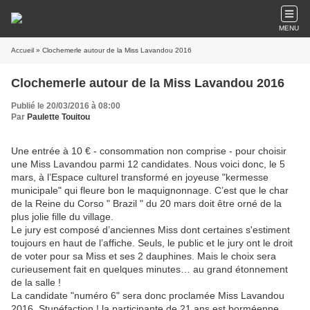
MENU
Accueil
» Clochemerle autour de la Miss Lavandou 2016
Clochemerle autour de la Miss Lavandou 2016
Publié le 20/03/2016 à 08:00
Par
Paulette Touitou
Une entrée à 10 € - consommation non comprise - pour choisir
une Miss Lavandou parmi 12 candidates. Nous voici donc, le 5
mars, à l’Espace culturel transformé en joyeuse "kermesse
municipale" qui fleure bon le maquignonnage. C’est que le char
de la Reine du Corso " Brazil " du 20 mars doit être orné de la
plus jolie fille du village.
Le jury est composé d’anciennes Miss dont certaines s'estiment
toujours en haut de l’affiche. Seuls, le public et le jury ont le droit
de voter pour sa Miss et ses 2 dauphines. Mais le choix sera
curieusement fait en quelques minutes… au grand étonnement
de la salle !
La candidate "numéro 6" sera donc proclamée Miss Lavandou
2016. Stupéfaction ! la participante de 21 ans est borméenne