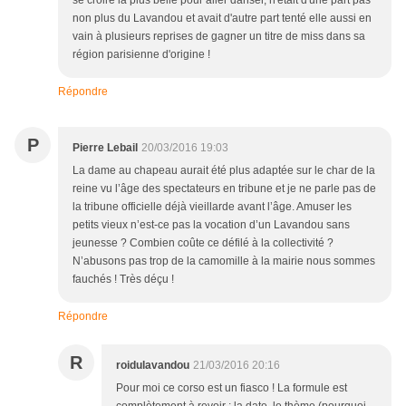
se croire la plus belle pour aller danser, n'était d'une part pas
non plus du Lavandou et avait d'autre part tenté elle aussi en
vain à plusieurs reprises de gagner un titre de miss dans sa
région parisienne d'origine !
Répondre
P
Pierre Lebail
20/03/2016 19:03
La dame au chapeau aurait été plus adaptée sur le char de la
reine vu l’âge des spectateurs en tribune et je ne parle pas de
la tribune officielle déjà vieillarde avant l’âge. Amuser les
petits vieux n’est-ce pas la vocation d’un Lavandou sans
jeunesse ? Combien coûte ce défilé à la collectivité ?
N’abusons pas trop de la camomille à la mairie nous sommes
fauchés ! Très déçu !
Répondre
R
roidulavandou
21/03/2016 20:16
Pour moi ce corso est un fiasco ! La formule est