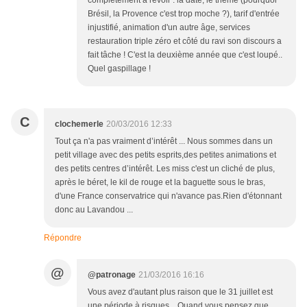
complètement à revoir : la date, le thème (pourquoi
Brésil, la Provence c'est trop moche ?), tarif d'entrée
injustifié, animation d'un autre âge, services
restauration triple zéro et côté du ravi son discours a
fait tâche ! C'est la deuxième année que c'est loupé..
Quel gaspillage !
C
clochemerle
20/03/2016 12:33
Tout ça n'a pas vraiment d’intérêt ... Nous sommes dans un
petit village avec des petits esprits,des petites animations et
des petits centres d’intérêt. Les miss c'est un cliché de plus,
après le béret, le kil de rouge et la baguette sous le bras,
d'une France conservatrice qui n'avance pas.Rien d'étonnant
donc au Lavandou ...
Répondre
@
@patronage
21/03/2016 16:16
Vous avez d'autant plus raison que le 31 juillet est
une période à risques... Quand vous pensez que