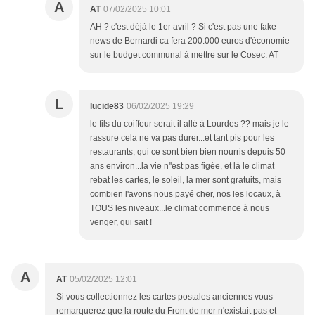
A
AT
07/02/2025 10:01
AH ? c'est déjà le 1er avril ? Si c'est pas une fake
news de Bernardi ca fera 200.000 euros d'économie
sur le budget communal à mettre sur le Cosec. AT
L
lucide83
06/02/2025 19:29
le fils du coiffeur serait il allé à Lourdes ?? mais je le
rassure cela ne va pas durer...et tant pis pour les
restaurants, qui ce sont bien bien nourris depuis 50
ans environ...la vie n''est pas figée, et là le climat
rebat les cartes, le soleil, la mer sont gratuits, mais
combien l'avons nous payé cher, nos les locaux, à
TOUS les niveaux...le climat commence à nous
venger, qui sait !
A
AT
05/02/2025 12:01
Si vous collectionnez les cartes postales anciennes vous
remarquerez que la route du Front de mer n'existait pas et