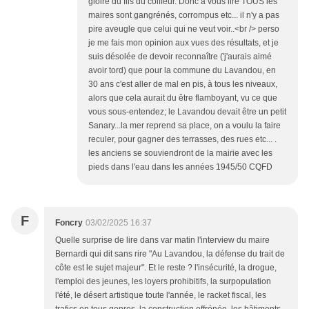
gloire du fils du coiffeur. Donc à vous lire TOUS les
maires sont gangrénés, corrompus etc... il n'y a pas
pire aveugle que celui qui ne veut voir..<br /> perso
je me fais mon opinion aux vues des résultats, et je
suis désolée de devoir reconnaître ('j'aurais aimé
avoir tord) que pour la commune du Lavandou, en
30 ans c'est aller de mal en pis, à tous les niveaux,
alors que cela aurait du être flamboyant, vu ce que
vous sous-entendez; le Lavandou devait être un petit
Sanary...la mer reprend sa place, on a voulu la faire
reculer, pour gagner des terrasses, des rues etc... .
les anciens se souviendront de la mairie avec les
pieds dans l'eau dans les années 1945/50 CQFD
F
Foncry
03/02/2025 16:37
Quelle surprise de lire dans var matin l'interview du maire
Bernardi qui dit sans rire "Au Lavandou, la défense du trait de
côte est le sujet majeur". Et le reste ? l'insécurité, la drogue,
l'emploi des jeunes, les loyers prohibitifs, la surpopulation
l'été, le désert artistique toute l'année, le racket fiscal, les