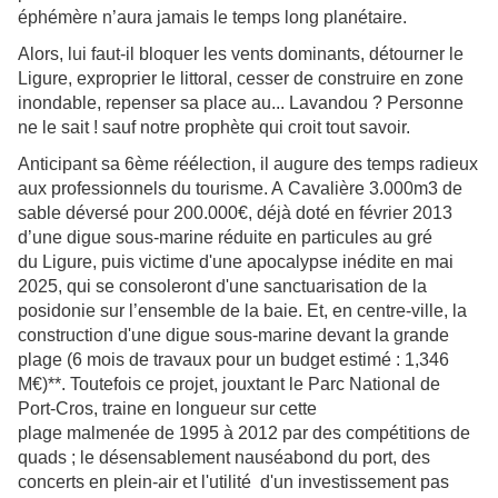
éphémère n’aura jamais le temps long planétaire.
Alors, lui faut-il bloquer les vents dominants, détourner le
Ligure, exproprier le littoral, cesser de construire en zone
inondable, repenser sa place au... Lavandou ? Personne
ne le sait ! s
auf notre prophète qui croit tout savoir.
Anticipant sa 6ème réélection, il augure des temps radieux
aux professionnels du tourisme. A Cavalière 3.000m3 de
sable déversé pour 200.000€, déjà doté en février 2013
d’une digue sous-marine réduite en particules au gré
du Ligure, puis victime d'une apocalypse inédite en mai
2025, qui se consoleront d'une sanctuarisation de la
posidonie sur l’ensemble de la baie. Et, en centre-ville, la
construction d'une digue sous-marine devant la grande
plage (6 mois de travaux pour un budget estimé : 1,346
M€)**. Toutefois ce projet, jouxtant le Parc National de
Port-Cros, traine en longueur sur cette
plage malmenée de 1995 à 2012 par des compétitions de
quads ; le désensablement nauséabond du port, des
concerts en plein-air et l'utilité d'un investissement pas