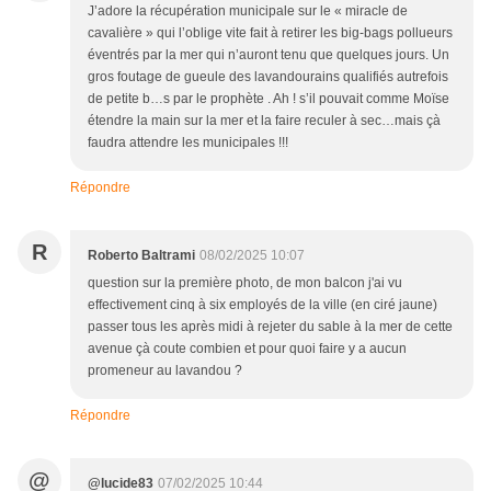
J’adore la récupération municipale sur le « miracle de
cavalière » qui l’oblige vite fait à retirer les big-bags pollueurs
éventrés par la mer qui n’auront tenu que quelques jours. Un
gros foutage de gueule des lavandourains qualifiés autrefois
de petite b…s par le prophète . Ah ! s’il pouvait comme Moïse
étendre la main sur la mer et la faire reculer à sec…mais çà
faudra attendre les municipales !!!
Répondre
R
Roberto Baltrami
08/02/2025 10:07
question sur la première photo, de mon balcon j'ai vu
effectivement cinq à six employés de la ville (en ciré jaune)
passer tous les après midi à rejeter du sable à la mer de cette
avenue çà coute combien et pour quoi faire y a aucun
promeneur au lavandou ?
Répondre
@
@lucide83
07/02/2025 10:44