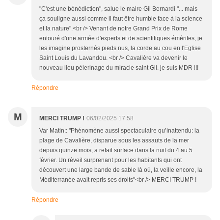
"C'est une bénédiction", salue le maire Gil Bernardi "... mais
ça souligne aussi comme il faut être humble face à la science
et la nature".<br /> Venant de notre Grand Prix de Rome
entouré d'une armée d'experts et de scientifiques émérites, je
les imagine prosternés pieds nus, la corde au cou en l'Eglise
Saint Louis du Lavandou. <br /> Cavalière va devenir le
nouveau lieu pèlerinage du miracle saint Gil. je suis MDR !!!
Répondre
M
MERCI TRUMP !
06/02/2025 17:58
Var Matin:: "Phénomène aussi spectaculaire qu’inattendu: la
plage de Cavalière, disparue sous les assauts de la mer
depuis quinze mois, a refait surface dans la nuit du 4 au 5
février. Un réveil surprenant pour les habitants qui ont
découvert une large bande de sable là où, la veille encore, la
Méditerranée avait repris ses droits"<br /> MERCI TRUMP !
Répondre