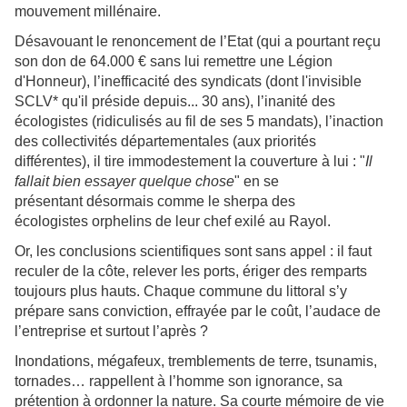
mouvement millénaire.
Désavouant le renoncement de l’Etat (qui a pourtant reçu
son don de 64.000 € sans lui remettre une Légion
d'Honneur), l’inefficacité des syndicats (dont l'invisible
SCLV* qu'il préside depuis... 30 ans), l’inanité des
écologistes (ridiculisés au fil de ses 5 mandats), l’inaction
des collectivités départementales (aux priorités
différentes), il tire immodestement la couverture à lui : "
Il
fallait bien essayer quelque chose
" en se
présentant désormais comme le sherpa des
écologistes orphelins de leur chef exilé au Rayol.
Or, les conclusions scientifiques sont sans appel : il faut
reculer de la côte, relever les ports, ériger des remparts
toujours plus hauts. Chaque commune du littoral s’y
prépare sans conviction, effrayée par le coût, l’audace de
l’entreprise et surtout l’après ?
Inondations, mégafeux, tremblements de terre, tsunamis,
tornades… rappellent à l’homme son ignorance, sa
prétention à ordonner la nature. Sa courte mémoire de vie