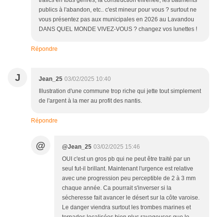
trafics en tous genres, la construction effrénée, les bâtiments
publics à l'abandon, etc.. c'est mineur pour vous ? surtout ne
vous présentez pas aux municipales en 2026 au Lavandou
DANS QUEL MONDE VIVEZ-VOUS ? changez vos lunettes !
Répondre
J
Jean_25
03/02/2025 10:40
Illustration d'une commune trop riche qui jette tout simplement
de l'argent à la mer au profit des nantis.
Répondre
@
@Jean_25
03/02/2025 15:46
OUI c'est un gros pb qui ne peut être traité par un
seul fut-il brillant. Maintenant l'urgence est relative
avec une progression peu perceptible de 2 à 3 mm
chaque année. Ca pourrait s'inverser si la
sécheresse fait avancer le désert sur la côte varoise.
Le danger viendra surtout les trombes marines et