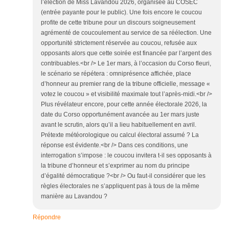
l’élection de Miss Lavandou 2026, organisée au COSEC
(entrée payante pour le public). Une fois encore le coucou
profite de cette tribune pour un discours soigneusement
agrémenté de coucoulement au service de sa réélection. Une
opportunité strictement réservée au coucou, refusée aux
opposants alors que cette soirée est financée par l’argent des
contribuables.<br /> Le 1er mars, à l’occasion du Corso fleuri,
le scénario se répétera : omniprésence affichée, place
d’honneur au premier rang de la tribune officielle, message «
votez le coucou » et visibilité maximale tout l’après-midi.<br />
Plus révélateur encore, pour cette année électorale 2026, la
date du Corso opportunément avancée au 1er mars juste
avant le scrutin, alors qu’il a lieu habituellement en avril.
Prétexte météorologique ou calcul électoral assumé ? La
réponse est évidente.<br /> Dans ces conditions, une
interrogation s’impose : le coucou invitera t-il ses opposants à
la tribune d’honneur et s’exprimer au nom du principe
d’égalité démocratique ?<br /> Ou faut-il considérer que les
règles électorales ne s’appliquent pas à tous de la même
manière au Lavandou ?
Répondre