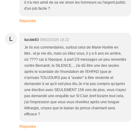
il n'a rien aimé de sa vie sinon les honneurs ou l'argent public
d'un job facile ?
Répondre
L
lucide83
09/02/2026 18:22
Je lis vos commentaires, surtout celui de Marie-Noëlle en
titre.. et je me dis, mais où étiez vous, il y a 6 ans en arrière,
où ???? car à l'époque, à part 2/3 messages un peu remontés
contre Bernardi, le SILENCE,... j'ai dû être une des seules
après le scandale de l'inondation de l'EHPAD (que je
n'arrivais TOUJOURS pas à "avaler" à être virulente et
demander à se qu'il soit plus élu.Je n'ai pas compris qu'après
une élection avec SEULEMENT 156 voix de plus, vous n'ayez
pas demandé une enquête sur St Clair..bref bizarre tout cela,
j'ai l'impression que vous vous réveillez après une longue
léthargie, croyez que le baiser du prince charmant sera
efficace ?
Répondre