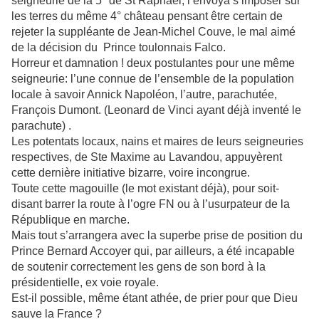
seigneurie de la 5° de St Raphael, l’envoya s’imposer sur
les terres du même 4° château pensant être certain de
rejeter la suppléante de Jean-Michel Couve, le mal aimé
de la décision du Prince toulonnais Falco.
Horreur et damnation ! deux postulantes pour une même
seigneurie: l’une connue de l’ensemble de la population
locale à savoir Annick Napoléon, l’autre, parachutée,
François Dumont. (Leonard de Vinci ayant déjà inventé le
parachute) .
Les potentats locaux, nains et maires de leurs seigneuries
respectives, de Ste Maxime au Lavandou, appuyèrent
cette dernière initiative bizarre, voire incongrue.
Toute cette magouille (le mot existant déjà), pour soit-
disant barrer la route à l’ogre FN ou à l’usurpateur de la
République en marche.
Mais tout s’arrangera avec la superbe prise de position du
Prince Bernard Accoyer qui, par ailleurs, a été incapable
de soutenir correctement les gens de son bord à la
présidentielle, ex voie royale.
Est-il possible, même étant athée, de prier pour que Dieu
sauve la France ?