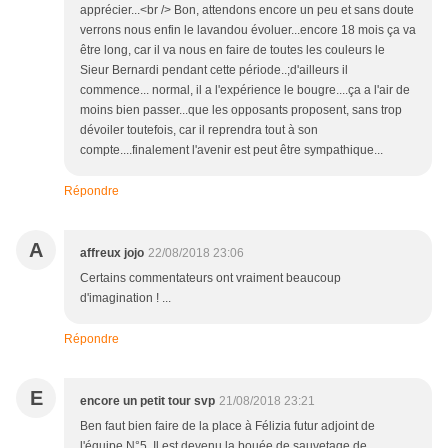
apprécier...<br /> Bon, attendons encore un peu et sans doute
verrons nous enfin le lavandou évoluer...encore 18 mois ça va
être long, car il va nous en faire de toutes les couleurs le
Sieur Bernardi pendant cette période..;d'ailleurs il
commence... normal, il a l'expérience le bougre....ça a l'air de
moins bien passer...que les opposants proposent, sans trop
dévoiler toutefois, car il reprendra tout à son
compte....finalement l'avenir est peut être sympathique...
Répondre
A
affreux jojo
22/08/2018 23:06
Certains commentateurs ont vraiment beaucoup
d'imagination ! ...
Répondre
E
encore un petit tour svp
21/08/2018 23:21
Ben faut bien faire de la place à Félizia futur adjoint de
l'équipe N°5. Il est devenu la bouée de sauvetage de