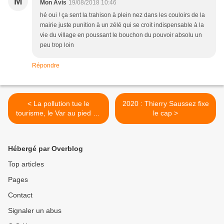
M
Mon Avis
19/08/2018 10:46
hé oui ! ça sent la trahison à plein nez dans les couloirs de la
mairie juste punition à un zélé qui se croit indispensable à la
vie du village en poussant le bouchon du pouvoir absolu un
peu trop loin
Répondre
< La pollution tue le
2020 : Thierry Saussez fixe
tourisme, le Var au pied du
le cap >
mur !
Hébergé par Overblog
Top articles
Pages
Contact
Signaler un abus