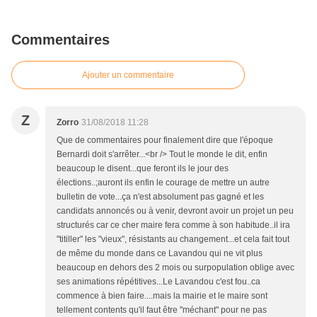
Commentaires
Ajouter un commentaire
Z
Zorro
31/08/2018 11:28
Que de commentaires pour finalement dire que l'époque
Bernardi doit s'arrêter...<br /> Tout le monde le dit, enfin
beaucoup le disent...que feront ils le jour des
élections..;auront ils enfin le courage de mettre un autre
bulletin de vote...ça n'est absolument pas gagné et les
candidats annoncés ou à venir, devront avoir un projet un peu
structurés car ce cher maire fera comme à son habitude..il ira
"titiller" les "vieux", résistants au changement...et cela fait tout
de même du monde dans ce Lavandou qui ne vit plus
beaucoup en dehors des 2 mois ou surpopulation oblige avec
ses animations répétitives...Le Lavandou c'est fou..ca
commence à bien faire....mais la mairie et le maire sont
tellement contents qu'il faut être "méchant" pour ne pas