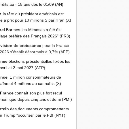
erdits au - 15 ans dès le 01/09 (AN)
n l
a tête du président américain est
e à prix pour 10 millions $ par l'Iran (X)
bel
Bormes-les-Mimosas a été élu
llage préféré des Français 2026" (FR3)
évision de croissance
pour la France
2026 s'établit désormais à 0,7% (AFP)
ance
élections présidentielles fixées les
avril et 2 mai 2027 (AFP)
ance
. 1 million consommateurs de
aïne et 4 millions au cannabis (X)
 France
connaît son plus fort recul
nomique depuis cinq ans et demi (PMI)
stein
des documents compromettants
r Trump "occultés" par le FBI (NYT)