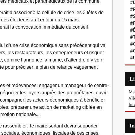
nnels médicaux et paramédicaux de la commune.
#
#P
rait d’associer à la cellule de crise les 3 têtes de
#S
 des électeurs au 1er tour du 15 mars.
#F
fierait la convocation immédiate du conseil
#É
#T
#C
celui d’une crise économique sans précédent qui va
#C
ers, les restaurateurs, les entrepreneurs et risquer
#
ire, comme l’annonce la mairie, d’attendre d’y voir
mie pour préciser le plan de relance vaguement
L
 taxes et redevances, engager un manageur de centre-
Mai
 négocier les loyers auprès des propriétaires, ouvrir
Vil
ccompagner les acteurs économiques à bénéficier
Int
ibles, préparer une action de marketing ciblée en
otion nationale....
I
de rassembler, le maire sortant devra supporter
ociales, économiques, fiscales de ces crises.