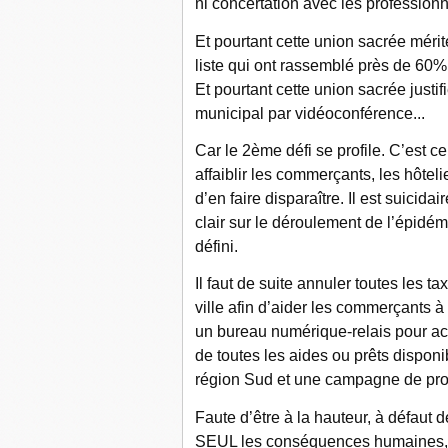
ni concertation avec les professio
Et pourtant cette union sacrée mérite
liste qui ont rassemblé près de 60%
Et pourtant cette union sacrée justi
municipal par vidéoconférence...
Car le 2ème défi se profile. C’est 
affaiblir les commerçants, les hôteli
d’en faire disparaître. Il est suicida
clair sur le déroulement de l’épidé
défini.
Il faut de suite annuler toutes les
ville afin d’aider les commerçants à
un bureau numérique-relais pour a
de toutes les aides ou prêts dispon
région Sud et une campagne de prom
Faute d’être à la hauteur, à défaut 
SEUL les conséquences humaines, s