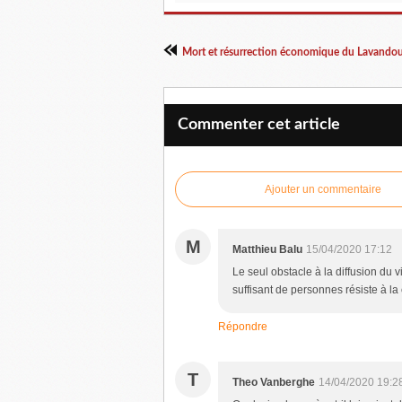
Mort et résurrection économique du Lavando
Commenter cet article
Ajouter un commentaire
M
Matthieu Balu
15/04/2020 17:12
Le seul obstacle à la diffusion du 
suffisant de personnes résiste à la 
Répondre
T
Theo Vanberghe
14/04/2020 19:2