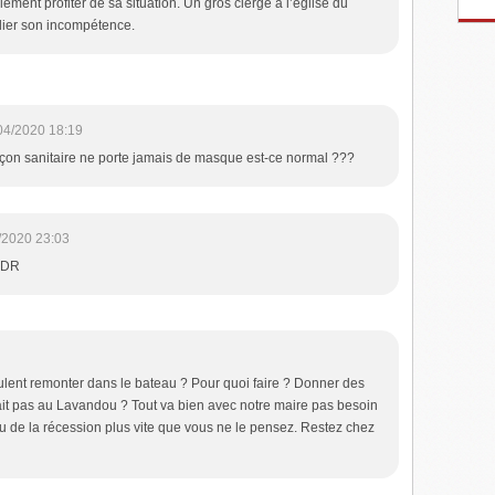
llement profiter de sa situation. Un gros cierge à l’église du
blier son incompétence.
04/2020 18:19
çon sanitaire ne porte jamais de masque est-ce normal ???
/2020 23:03
MDR
lent remonter dans le bateau ? Pour quoi faire ? Donner des
ait pas au Lavandou ? Tout va bien avec notre maire pas besoin
ou de la récession plus vite que vous ne le pensez. Restez chez