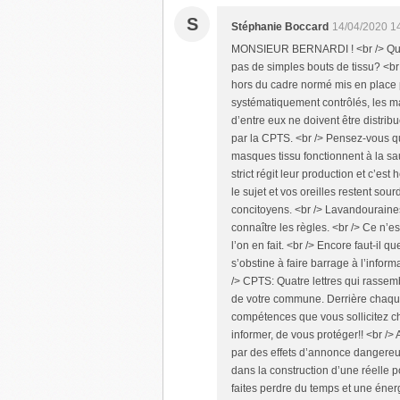
S
Stéphanie Boccard‎
14/04/2020 1
MONSIEUR BERNARDI ! <br /> Quan
pas de simples bouts de tissu? <b
hors du cadre normé mis en place 
systématiquement contrôlés, les ma
d’entre eux ne doivent être distri
par la CPTS. <br /> Pensez-vous qu
masques tissu fonctionnent à la s
strict régit leur production et c’es
le sujet et vos oreilles restent s
concitoyens. <br /> Lavandouraine
connaître les règles. <br /> Ce n’es
l’on en fait. <br /> Encore faut-il 
s’obstine à faire barrage à l’inform
/> CPTS: Quatre lettres qui rassem
de votre commune. Derrière chaque
compétences que vous sollicitez ch
informer, de vous protéger!! <br />
par des effets d’annonce dangereux!
dans la construction d’une réelle 
faites perdre du temps et une énerg