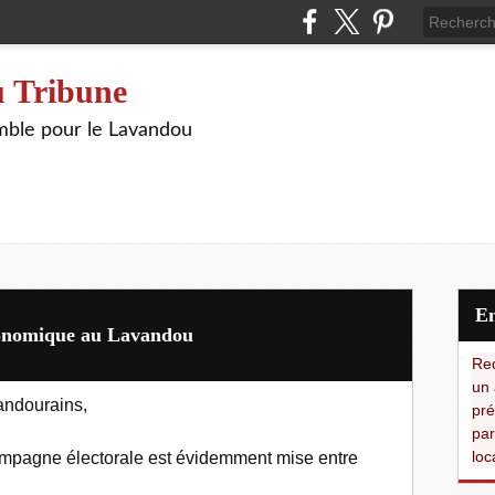
 Tribune
ble pour le Lavandou
 économique au Lavandou
Red
un 
andourains,
pré
par
loc
campagne électorale est évidemment mise entre