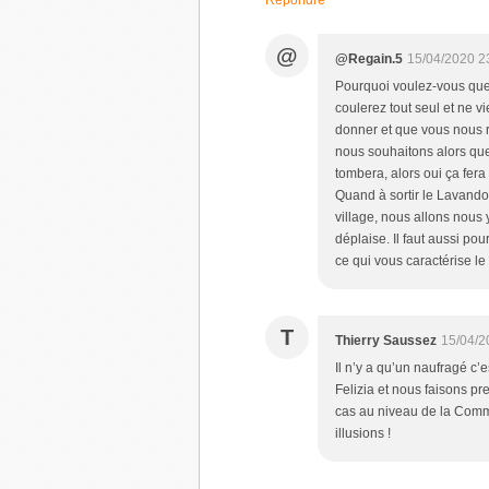
Répondre
@
@Regain.5
15/04/2020 2
Pourquoi voulez-vous que 
coulerez tout seul et ne 
donner et que vous nous r
nous souhaitons alors que
tombera, alors oui ça fera 
Quand à sortir le Lavando
village, nous allons nous
déplaise. Il faut aussi po
ce qui vous caractérise le 
T
Thierry Saussez
15/04/2
Il n’y a qu’un naufragé c’e
Felizia et nous faisons pr
cas au niveau de la Com
illusions !