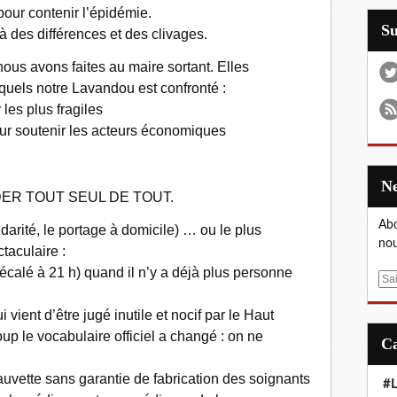
re pour contenir l’épidémie.
S
à des différences et des clivages.
ous avons faites au maire sortant. Elles
quels notre Lavandou est confronté :
 les plus fragiles
ur soutenir les acteurs économiques
.
ER TOUT SEUL DE TOUT.
Abo
idarité, le portage à domicile) … ou le plus
nou
taculaire :
décalé à 21 h) quand il n’y a déjà plus personne
E
m
i vient d’être jugé inutile et nocif par le Haut
a
i
up le vocabulaire officiel a changé : on ne
l
auvette sans garantie de fabrication des soignants
#L