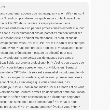
4:03
d comprendrez-vous que les masques « alternatifs » ne sont
r /> Quand comprendrez-vous qu’ils ne se confectionnent pas
par la CPTS? <br /> Les tissus employés doivent être
sques vérifiés un à un par des professionnels experts et aucun
bués sans les recommandations de port et d’entretien formalisés
e nos industriels dédiant maintenant leurs productions de
auvage comme vous? <br /> NON!!! <br /> Un cahier des charges
t heureux! <br /> A de nombreuses reprises, je vous ai alarmé sur
ourdes au plus élémentaire message de sécurité pour nos
s, lavandourains, ne portez pas de masque tissu sans en
t pas l’objet qui crée la protection, <br /> c’est le bon usage que
que l’on vous informe correctement. <br /> Monsieur Bernardi
ation de la CPTS dont le rôle est essentiel et incontournable. <br
blent les soignants, médecins, infirmières, pharmaciens, kinés
 fonction, il y a un visage que vous connaissez, des
aque jour.<br /> Chacun son métier. <br /> Le nôtre est de vous
 Alors monsieur Bernardi arrêtez de désinformer notre population
<br /> Arrêtez cette obstination folle d’écarter les soignants
politique de santé pour notre communauté <br /> Vous nous
ie précieuse !!! <br /> Lavandourains Réveillez-vous ! <br />