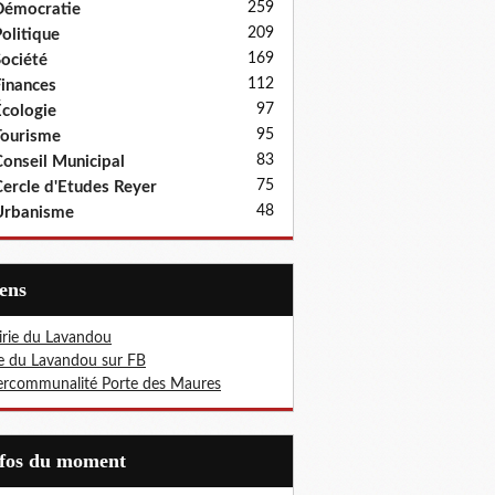
259
Démocratie
209
olitique
169
ociété
112
inances
97
cologie
95
ourisme
83
onseil Municipal
75
ercle d'Etudes Reyer
48
Urbanisme
iens
rie du Lavandou
le du Lavandou sur FB
ercommunalité Porte des Maures
nfos du moment