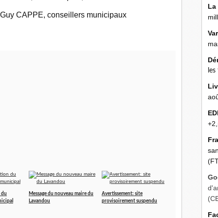
La
, Guy CAPPE, conseillers municipaux
mil
Va
mas
Dé
les
Liv
aoû
ED
+2,
Fr
san
(FT
Go
d'a
n du
Message du nouveau maire du
Avertissement: site
(C
icipal
Lavandou
provisoirement suspendu
Fa