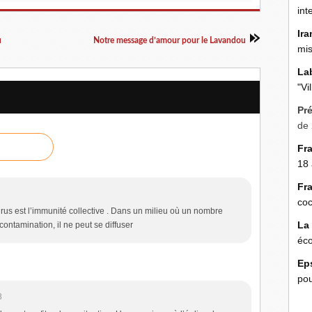
int
Ira
u
Notre message d’amour pour le Lavandou
mis
La
"Vi
Pr
de 
Fr
18 
Fr
coc
virus est l’immunité collective . Dans un milieu où un nombre
La
contamination, il ne peut se diffuser
éco
Ep
pou
8