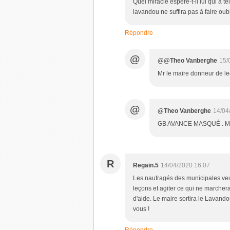
Quel miracle espère-t-il lui qui a te
lavandou ne suffira pas à faire ou
Répondre
@
@@Theo Vanberghe
15/
Mr le maire donneur de le
@
@Theo Vanberghe
14/04
GB AVANCE MASQUÉ . 
R
Regain.5
14/04/2020 16:07
Les naufragés des municipales veu
leçons et agiter ce qui ne marcher
d'aide. Le maire sortira le Lavand
vous !