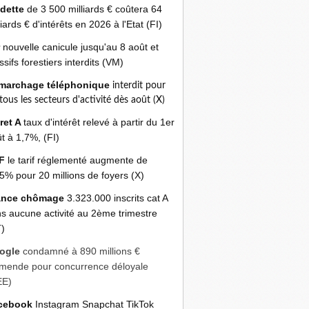
 dette
de 3 500 milliards € coûtera 64
liards € d'intérêts en 2026 à l'Etat (FI)
r
nouvelle canicule jusqu'au 8 août et
sifs forestiers interdits (VM)
marchage téléphonique
interdit pour
 tous les secteurs d'activité dès août (X)
ret A
taux d'intérêt relevé à partir du 1er
t à 1,7%, (FI)
F
le tarif réglementé augmente de
5% pour 20 millions de foyers (X)
ance chômage
3.323.000 inscrits cat A
s aucune activité au 2ème trimestre
)
ogle
condamné à 890 millions €
mende pour concurrence déloyale
EE)
cebook
Instagram Snapchat TikTok