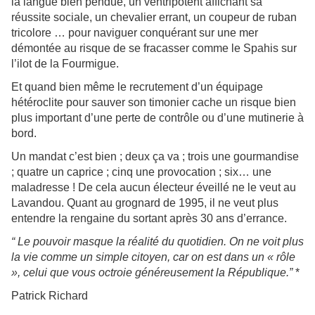
la langue bien pendue, un ventripotent affichant sa
réussite sociale, un chevalier errant, un coupeur de ruban
tricolore … pour naviguer conquérant sur une mer
démontée au risque de se fracasser comme le Spahis sur
l’ilot de la Fourmigue.
Et quand bien même le recrutement d’un équipage
hétéroclite pour sauver son timonier cache un risque bien
plus important d’une perte de contrôle ou d’une mutinerie à
bord.
Un mandat c’est bien ; deux ça va ; trois une gourmandise
; quatre un caprice ; cinq une provocation ; six… une
maladresse ! De cela aucun électeur éveillé ne le veut au
Lavandou. Quant au grognard de 1995, il ne veut plus
entendre la rengaine du sortant après 30 ans d’errance.
“ Le pouvoir masque la réalité du quotidien. On ne voit plus
la vie comme un simple citoyen, car on est dans un « rôle
», celui que vous octroie généreusement la République.”
*
Patrick Richard