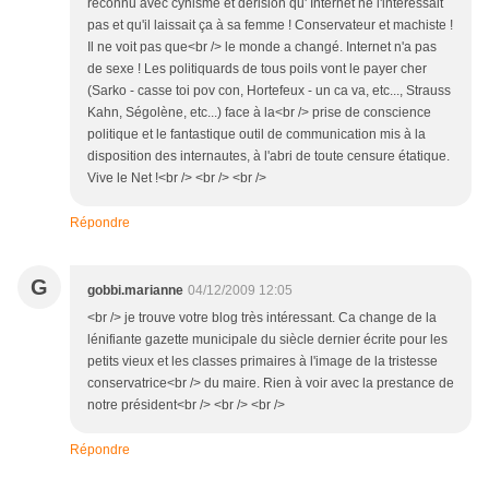
reconnu avec cynisme et dérision qu' Internet ne l'interessait
pas et qu'il laissait ça à sa femme ! Conservateur et machiste !
Il ne voit pas que<br /> le monde a changé. Internet n'a pas
de sexe ! Les politiquards de tous poils vont le payer cher
(Sarko - casse toi pov con, Hortefeux - un ca va, etc..., Strauss
Kahn, Ségolène, etc...) face à la<br /> prise de conscience
politique et le fantastique outil de communication mis à la
disposition des internautes, à l'abri de toute censure étatique.
Vive le Net !<br /> <br /> <br />
Répondre
G
gobbi.marianne
04/12/2009 12:05
<br /> je trouve votre blog très intéressant. Ca change de la
lénifiante gazette municipale du siècle dernier écrite pour les
petits vieux et les classes primaires à l'image de la tristesse
conservatrice<br /> du maire. Rien à voir avec la prestance de
notre président<br /> <br /> <br />
Répondre