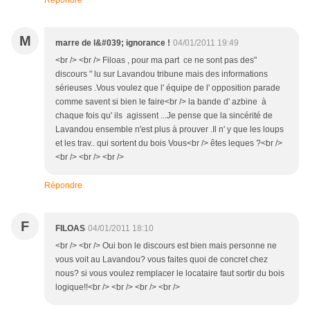
Répondre
M
marre de l&#039; ignorance !
04/01/2011 19:49
<br /> <br /> Filoas , pour ma part ce ne sont pas des"
discours " lu sur Lavandou tribune mais des informations
sérieuses .Vous voulez que l' équipe de l' opposition parade
comme savent si bien le faire<br /> la bande d' azbine à
chaque fois qu' ils agissent ...Je pense que la sincérité de
Lavandou ensemble n'est plus à prouver .Il n' y que les loups
et les trav.. qui sortent du bois Vous<br /> êtes leques ?<br />
<br /> <br /> <br />
Répondre
F
FILOAS
04/01/2011 18:10
<br /> <br /> Oui bon le discours est bien mais personne ne
vous voit au Lavandou? vous faites quoi de concret chez
nous? si vous voulez remplacer le locataire faut sortir du bois
logique!!<br /> <br /> <br /> <br />