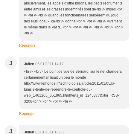
abusivement, les appels d'offre bidons, les petits recrtuments
entre amis et les grasses indemnités sont de<br /> mises.<br
/> <br /> <br /> quand les fonctionnaires selibèrent du joug
des élus locaux, ça<br /> donne!<br /> <br /> <br /> vivement
le même dans le Var :D <br /> <br /> <br /> <br /> <br /> <br />
<br />
Répondre
J
Julien
05/01/2011 14:17
<br /> <br /> Le point de vue de Bernardi sur le net changerai
certainement s'i lisait un peu le monde
http://www.lemonde.fr/technologies/article/2011/01/05/la-
tunisie-tente-de-reprendre-le-controle-du-
web_1461205_651865.html#ens_id=1245377&xtor=RSS-
3208<br /> <br /> <br /> <br />
Répondre
J
Julien
05/01/2011 10:08