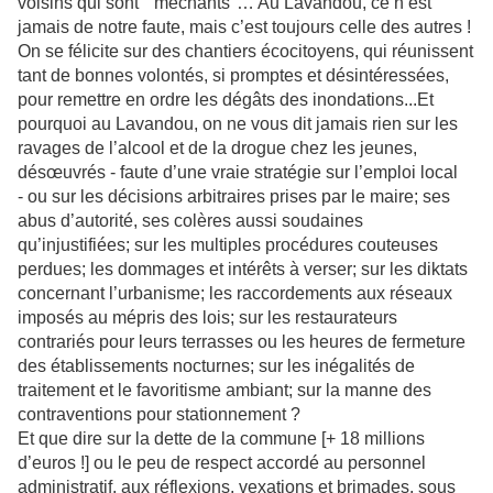
voisins qui sont "méchants"… Au Lavandou, ce n’est
jamais de notre faute, mais c’est toujours celle des autres !
On se félicite sur des chantiers écocitoyens, qui réunissent
tant de bonnes volontés, si promptes et désintéressées,
pour remettre en ordre les dégâts des inondations...Et
pourquoi au Lavandou, on ne vous dit jamais rien sur les
ravages de l’alcool et de la drogue chez les jeunes,
désœuvrés - faute d’une vraie stratégie sur l’emploi local
- ou sur les décisions arbitraires prises par le maire; ses
abus d’autorité, ses colères aussi soudaines
qu’injustifiées; sur les multiples procédures couteuses
perdues; les dommages et intérêts à verser; sur les diktats
concernant l’urbanisme; les raccordements aux réseaux
imposés au mépris des lois; sur les restaurateurs
contrariés pour leurs terrasses ou les heures de fermeture
des établissements nocturnes; sur les inégalités de
traitement et le favoritisme ambiant; sur la manne des
contraventions pour stationnement ?
Et que dire sur la dette de la commune [+ 18 millions
d’euros !] ou le peu de respect accordé au personnel
administratif, aux réflexions, vexations et brimades, sous