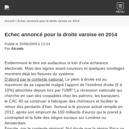
MENU
Accueil
» Echec annoncé pour la droite varoise en 2014
Echec annoncé pour la droite varoise en 2014
Publié le 30/08/2009 à 13:34
Par
Alconis
Evidemment le titre est audacieux si loin d'une échéance
électorale. Mais des signes avant-coureurs et quelques sondages
montrent déjà les fissures du système.
D'abord par le contexte national.
Le plein à droite est au
maximum de sa capacité malgré l'apport de l’extrême droite (6 à
10%) absorbée depuis lors par l'UMP. La récession nationale qui
cherche en vain des coupables chez les patrons, les banquiers,
le CAC 40 va continuer à fabriquer des chômeurs et faciliter le
retour des perdants d'hier. Surtout si le pouvoir actuel rempile en
2012, après son emprunt de 100 milliards d'euros qui le prend à
contrepied et la fuite des sièges sociaux sur Londres ou
Amsterdam.
Ensuite, par le contexte régional.
Nul doute que la région Paca va