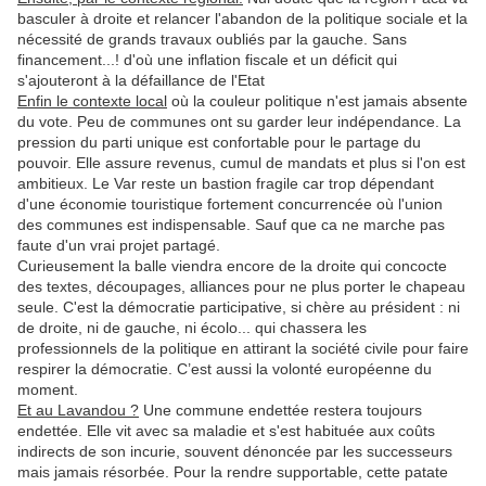
basculer à droite et relancer l'abandon de la politique sociale et la
nécessité de grands travaux oubliés par la gauche. Sans
financement...! d'où une inflation fiscale et un déficit qui
s'ajouteront à la défaillance de l'Etat
Enfin le contexte local
où la couleur politique n'est jamais absente
du vote. Peu de communes ont su garder leur indépendance. La
pression du parti unique est confortable pour le partage du
pouvoir. Elle assure revenus, cumul de mandats et plus si l'on est
ambitieux. Le Var reste un bastion fragile car trop dépendant
d'une économie touristique fortement concurrencée où l'union
des communes est indispensable. Sauf que ca ne marche pas
faute d'un vrai projet partagé.
Curieusement la balle viendra encore de la droite qui concocte
des textes, découpages, alliances pour ne plus porter le chapeau
seule. C'est la démocratie participative, si chère au président : ni
de droite, ni de gauche, ni écolo... qui chassera les
professionnels de la politique en attirant la société civile pour faire
respirer la démocratie. C’est aussi la volonté européenne du
moment.
Et au Lavandou ?
Une commune endettée restera toujours
endettée. Elle vit avec sa maladie et s'est habituée aux coûts
indirects de son incurie, souvent dénoncée par les successeurs
mais jamais résorbée. Pour la rendre supportable, cette patate