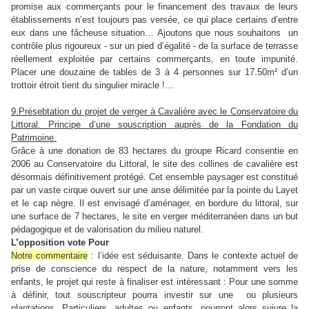
promise aux commerçants pour le financement des travaux de leurs
établissements n’est toujours pas versée, ce qui place certains d’entre
eux dans une fâcheuse situation… Ajoutons que nous souhaitons
un
contrôle plus rigoureux - sur un pied d’égalité - de la surface de terrasse
réellement exploitée par certains commerçants, en toute impunité.
Placer une douzaine de tables de 3 à 4 personnes sur 17.50m² d’un
trottoir étroit tient du singulier miracle !…
9.Présebtation du projet de verger à Cavalière avec le Conservatoire du
Littoral. Principe d’une souscription auprès de la Fondation du
Patrimoine.
Grâce à une donation de 83 hectares du groupe Ricard consentie en
2006 au Conservatoire du Littoral, le site des collines de cavalière est
désormais définitivement protégé. Cet ensemble paysager est constitué
par un vaste cirque ouvert sur une anse délimitée par la pointe du Layet
et le cap nègre. Il est envisagé d’aménager, en bordure du littoral, sur
une surface de 7 hectares, le site en verger méditerranéen dans un but
pédagogique et de valorisation du milieu naturel.
L’opposition vote Pour
Notre commentaire
: l’idée est séduisante. Dans le contexte actuel de
prise de conscience du respect de la nature, notamment vers les
enfants, le projet qui reste à finaliser est intéressant : Pour une somme
à définir, tout souscripteur pourra investir sur une
ou plusieurs
plantations. Particuliers, adultes ou enfants, pourront alors suivre la