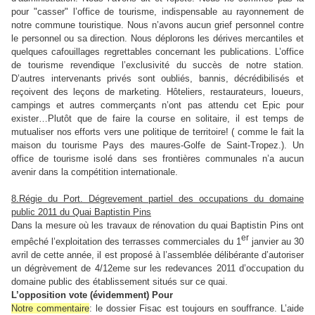
pour "casser" l’office de tourisme, indispensable au rayonnement de
notre commune touristique. Nous n’avons aucun grief personnel contre
le personnel ou sa direction. Nous déplorons les dérives mercantiles et
quelques cafouillages regrettables concernant les publications. L’office
de tourisme revendique l’exclusivité du succès de notre station.
D’autres intervenants privés sont oubliés, bannis, décrédibilisés et
reçoivent des leçons de marketing. Hôteliers, restaurateurs, loueurs,
campings et autres commerçants n’ont pas attendu cet Epic pour
exister…
Plutôt que de faire la course en solitaire, il est temps de
mutualiser nos efforts vers une politique de territoire! ( comme le fait la
maison du tourisme Pays des maures-Golfe de Saint-Tropez.). Un
office de tourisme isolé dans ses frontières communales n’a aucun
avenir dans la compétition internationale.
8.Régie du Port. Dégrevement partiel des occupations du domaine
public 2011 du Quai Baptistin Pins
Dans la mesure où les travaux de rénovation du quai Baptistin Pins ont
er
empêché l’exploitation des terrasses commerciales du 1
janvier au 30
avril de cette année, il est proposé à l’assemblée délibérante d’autoriser
un dégrèvement de 4/12eme sur les redevances 2011 d’occupation du
domaine public des établissement situés sur ce quai.
L’opposition vote (évidemment) Pour
Notre commentaire
: le dossier Fisac est toujours en souffrance. L’aide