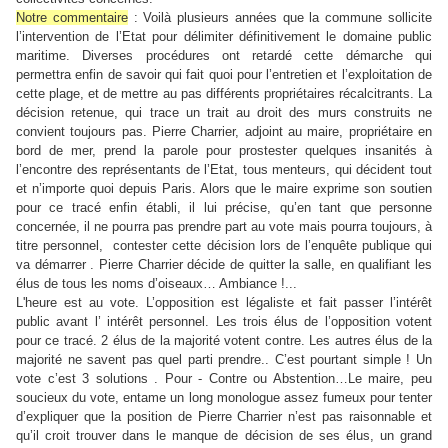
Notre commentaire
: Voilà plusieurs années que la commune sollicite
l’intervention de l’Etat pour délimiter définitivement le domaine public
maritime. Diverses procédures ont retardé cette démarche qui
permettra enfin de savoir qui fait quoi pour l’entretien et l’exploitation de
cette plage, et de mettre au pas différents propriétaires récalcitrants. La
décision retenue, qui trace un trait au droit des murs construits ne
convient toujours pas. Pierre Charrier, adjoint au maire, propriétaire en
bord de mer, prend la parole pour prostester quelques insanités à
l’encontre des représentants de l’Etat, tous menteurs, qui décident tout
et n’importe quoi depuis Paris. Alors que le maire exprime son soutien
pour ce tracé enfin établi, il lui précise, qu’en tant que personne
concernée, il ne pourra pas prendre part au vote mais pourra toujours, à
titre personnel, contester cette décision lors de l’enquête publique qui
va démarrer . Pierre Charrier décide de quitter la salle, en qualifiant les
élus de tous les noms d’oiseaux… Ambiance !...
L'heure est au vote. L’opposition est légaliste et fait passer l’intérêt
public avant l’ intérêt personnel. Les trois élus de l’opposition votent
pour ce tracé. 2 élus de la majorité votent contre. Les autres élus de la
majorité ne savent pas quel parti prendre.. C’est pourtant simple ! Un
vote c’est 3 solutions . Pour - Contre ou Abstention…Le maire, peu
soucieux du vote, entame un long monologue assez fumeux pour tenter
d’expliquer que la position de Pierre Charrier n’est pas raisonnable et
qu’il croit trouver dans le manque de décision de ses élus, un grand