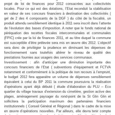
projet de loi de finances pour 2012 consacrées aux collectivités
locales. Pour ce qui est des dotations, l’Etat reconduit la stabilisation
en valeur de ses concours financiers à destination des collectivités (
gel de 2 des 4 composants de la DGF ) du côté de la fiscalité, un
produit attendu sensiblement identique à 2011 sera inscrit dans l’attente
de l’évolution des bases d’imposition. A noter que le fonds national de
péréquation des recettes fiscales intercommunales et communales
(FPIC) crée par la loi de finances 2011, et au titre duquel la commune
est susceptible d’être prélevée sera mis en œuvre dès 2012. L’objectif
sera donc de privilégier la prudence en diminuant les dépenses de
fonctionnement sans toutefois altérer le niveau de qualité des
prestations fournies aux usagers des services communaux.
Investissement : afin d’anticiper une diminution importante des
concours financiers de l’Etat ( subventions d’équipement et FCTVA
notamment et conformément à la politique de non recours à l’emprunt,
le budget 2012 fera apparaitre un volume de
dépenses sensiblement
équivalent à celui du BP 2011 la commune poursuivra la réalisation
d’opérations ayant déjà débuté ( étude d’élaboration du PLU – Eco
quartier du village travaux d’extension du cimetière, gestion active des
plages, aménagement paysager du rond-point de la St Glin Glin et
sollicitera la participation maximum des partenaires financiers
institutionnels ( Conseil Général et Régional ) dans le cadre de la mise
en œuvre d’opérations nouvelles. Par ailleurs, elle devra tenir compte