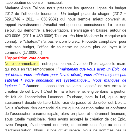
l’approbation du conseil municipal.
Madame Annie Tallone nous présente les grandes lignes du budget
2012 de l’office de tourisme.
Un budget peau de chagrin (2012 =
529.174€ - 2011 = 638.963€) qui nous semble mieux convenir au
rapport investissement/résultat réel que nous connaissons. La taxe de
séjour, qui démontre la fréquentation, s’envisage en baisse, autour de
420.000€. (2011 = 450.000€) Tout va très bien Madame la Marquise (air
connu), le "château" n’a pas encore brulé… Pirouette comptable, pour
tenir son budget, l’office de tourisme ne paiera plus de loyer à la
commune (17.000€…)
L’opposition vote contre
Notre commentaire
: notre position vis-à-vis de l’Epic agace le maire
qui nous en fait remontrance : "
maintenant que vous avez un Epic, ce
qui devrait vous satisfaire pour l’avoir désiré, vous n’êtes toujours pas
satisfait ! Votre opposition est systématique… Vous manquez de
logique !..." N
uance… l’opposition n’a jamais appelé de ses vœux la
création de cet Epic ! C’est le maire lui-même, englué dans la gestion
de fait de l’association Lavandou Tourisme, hors la Loi, qui a trop
subitement décidé de faire table rase du passé et de créer cet Epic…
Nous n’avions rien demandé d’autre qu’une gestion saine et conforme
de l’association paramunicipale, alors en place et chèrement financée,
sous tutelle municipale. Nous avons accepté la création de cet Epic,
avec l’espoir, évidemment contrarié, d’ obtenir un siège au conseil
d’administration.
Nous l’avons dit et répété. Nous ne sommes pas là