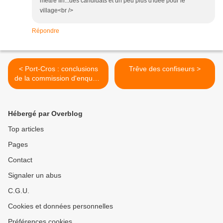
mettre fin...des candidats et un peu plus d'idée pour le
village<br />
Répondre
< Port-Cros : conclusions
Trêve des confiseurs >
de la commission d'enquête
publique
Hébergé par Overblog
Top articles
Pages
Contact
Signaler un abus
C.G.U.
Cookies et données personnelles
Préférences cookies