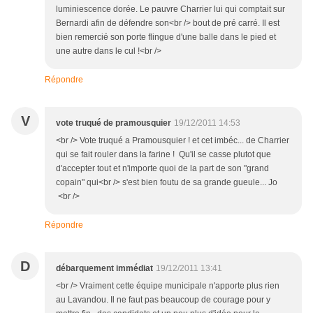
luminiescence dorée. Le pauvre Charrier lui qui comptait sur
Bernardi afin de défendre son<br /> bout de pré carré. Il est
bien remercié son porte flingue d'une balle dans le pied et
une autre dans le cul !<br />
Répondre
V
vote truqué de pramousquier
19/12/2011 14:53
<br /> Vote truqué a Pramousquier ! et cet imbéc... de Charrier
qui se fait rouler dans la farine ! Qu'il se casse plutot que
d'accepter tout et n'importe quoi de la part de son "grand
copain" qui<br /> s'est bien foutu de sa grande gueule... Jo
<br />
Répondre
D
débarquement immédiat
19/12/2011 13:41
<br /> Vraiment cette équipe municipale n'apporte plus rien
au Lavandou. Il ne faut pas beaucoup de courage pour y