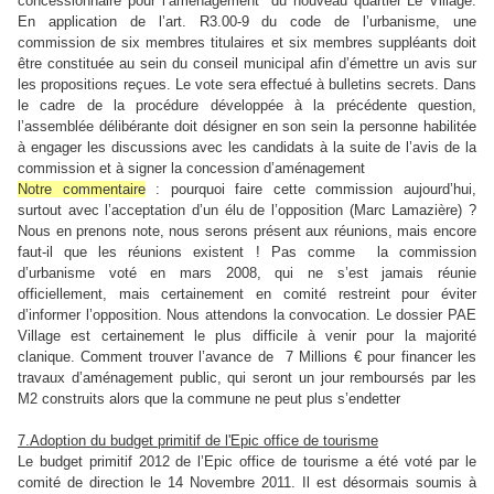
concessionnaire pour l’aménagement
du nouveau quartier Le Village.
En application de l’art. R3.00-9 du code de l’urbanisme, une
commission de six membres titulaires et six membres suppléants doit
être constituée au sein du conseil municipal afin d’émettre un avis sur
les propositions reçues. Le vote sera effectué à bulletins secrets. Dans
le cadre de la procédure développée à la précédente question,
l’assemblée délibérante doit désigner en son sein la personne habilitée
à engager les discussions avec les candidats à la suite de l’avis de la
commission et à signer la concession d’aménagement
Notre commentaire
:
pourquoi faire cette commission aujourd’hui,
surtout avec l’acceptation d’un élu de l’opposition (Marc Lamazière) ?
Nous en prenons note, nous serons présent aux réunions, mais encore
faut-il que les réunions existent ! Pas comme la commission
d’urbanisme voté en mars 2008, qui ne s’est jamais réunie
officiellement, mais certainement en comité restreint pour éviter
d’informer l’opposition. Nous attendons la convocation. Le dossier PAE
Village est certainement le plus difficile à venir pour la majorité
clanique. Comment trouver l’avance de 7 Millions € pour financer les
travaux d’aménagement public, qui seront un jour remboursés par les
M2 construits alors que la commune ne peut plus s’endetter
7.Adoption du budget primitif de l'Epic office de tourisme
Le budget primitif 2012 de l’Epic office de tourisme a été voté par le
comité de direction le 14 Novembre 2011. Il est désormais soumis à