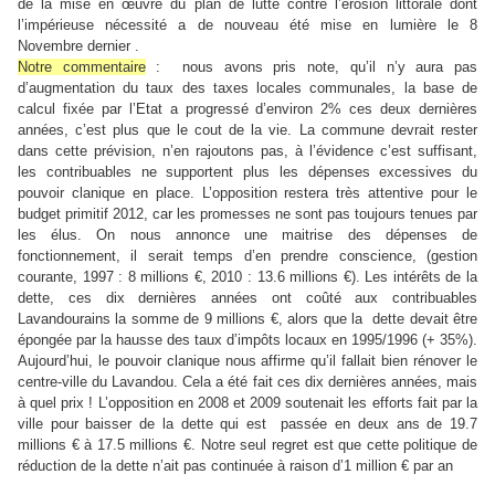
de la mise en œuvre du plan de lutte contre l’érosion littorale dont
l’impérieuse nécessité a de nouveau été mise en lumière le 8
Novembre dernier .
Notre commentaire
:
nous avons pris note, qu’il n’y aura pas
d’augmentation du taux des taxes locales communales, la base de
calcul fixée par l’Etat a progressé d’environ 2% ces deux dernières
années, c’est plus que le cout de la vie. La commune devrait rester
dans cette prévision, n’en rajoutons pas, à l’évidence c’est suffisant,
les contribuables ne supportent plus les dépenses excessives du
pouvoir clanique en place.
L’opposition restera très attentive pour le
budget primitif 2012, car les promesses ne sont pas toujours tenues par
les élus. On nous annonce une maitrise des dépenses de
fonctionnement, il serait temps d’en prendre conscience, (gestion
courante, 1997 : 8 millions €, 2010 : 13.6 millions €). Les intérêts de la
dette, ces dix dernières années ont coûté aux contribuables
Lavandourains la somme de 9 millions €, alors que la
dette devait être
épongée par la hausse des taux d’impôts locaux en 1995/1996 (+ 35%).
Aujourd’hui, le pouvoir clanique nous affirme qu’il fallait bien rénover le
centre-ville du Lavandou. Cela a été fait ces dix dernières années, mais
à quel prix !
L’opposition en 2008 et 2009 soutenait les efforts fait par la
ville pour baisser de la dette qui est
passée en deux ans de 19.7
millions € à 17.5 millions €. Notre seul regret est que cette politique de
réduction de la dette n’ait pas continuée à raison d’1 million € par an