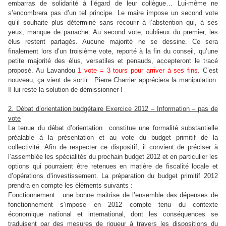
embarras de solidarité à l’égard de leur collègue… Lui-même ne
s’encombrera pas d’un tel principe. Le maire impose un second vote
qu’il souhaite plus déterminé sans recourir à l’abstention qui, à ses
yeux, manque de panache. Au second vote, oublieux du premier, les
élus restent partagés. Aucune majorité ne se dessine. Ce sera
finalement lors d’un troisième vote, reporté à la fin du conseil, qu’une
petite majorité des élus, versatiles et penauds, accepteront le tracé
proposé. Au Lavandou
1 vote = 3 tours pour arriver à ses fins
. C’est
nouveau, ça vient de sortir…Pierre Charrier appréciera la manipulation.
Il lui reste la solution de démissionner !
2. Débat d’orientation budgétaire Exercice 2012 – Information – pas de
vote
La tenue du débat d’orientation constitue une formalité substantielle
préalable à la présentation et au vote du budget primitif de la
collectivité. Afin de respecter ce dispositif, il convient de préciser à
l’assemblée les spécialités du prochain budget 2012 et en particulier les
options qui pourraient être retenues en matière de fiscalité locale et
d’opérations d’investissement. La préparation du budget primitif 2012
prendra en compte les éléments suivants :
Fonctionnement : une bonne maitrise de l’ensemble des dépenses de
fonctionnement s’impose en 2012 compte tenu du contexte
économique national et international, dont les conséquences se
traduisent par des mesures de rigueur à travers les dispositions du