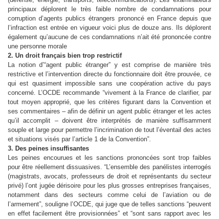
principaux déplorent le très faible nombre de condamnations pour
corruption d’agents publics étrangers prononcé en France depuis que
l’infraction est entrée en vigueur voici plus de douze ans. Ils déplorent
également qu’aucune de ces condamnations n’ait été prononcée contre
une personne morale
2. Un droit français bien trop restrictif
La notion d’“agent public étranger” y est comprise de manière très
restrictive et l’intervention directe du fonctionnaire doit être prouvée, ce
qui est quasiment impossible sans une coopération active du pays
concerné. L’OCDE recommande “vivement à la France de clarifier, par
tout moyen approprié, que les critères figurant dans la Convention et
ses commentaires – afin de définir un agent public étranger et les actes
qu’il accomplit – doivent être interprétés de manière suffisamment
souple et large pour permettre l’incrimination de tout l’éventail des actes
et situations visés par l’article 1 de la Convention”.
3. Des peines insuffisantes
Les peines encourues et les sanctions prononcées sont trop faibles
pour être réellement dissuasives. “L’ensemble des panélistes interrogés
(magistrats, avocats, professeurs de droit et représentants du secteur
privé) l’ont jugée dérisoire pour les plus grosses entreprises françaises,
notamment dans des secteurs comme celui de l’aviation ou de
l’armement”, souligne l’OCDE, qui juge que de telles sanctions “peuvent
en effet facilement être provisionnées” et “sont sans rapport avec les