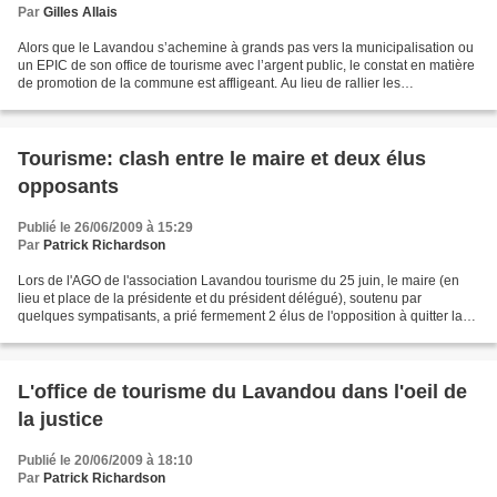
Par
Gilles Allais
Alors que le Lavandou s’achemine à grands pas vers la municipalisation ou
un EPIC de son office de tourisme avec l’argent public, le constat en matière
de promotion de la commune est affligeant. Au lieu de rallier les
professionnels à sa cause collective...
Tourisme: clash entre le maire et deux élus
opposants
Publié le 26/06/2009 à 15:29
Par
Patrick Richardson
Lors de l'AGO de l'association Lavandou tourisme du 25 juin, le maire (en
lieu et place de la présidente et du président délégué), soutenu par
quelques sympatisants, a prié fermement 2 élus de l'opposition à quitter la
réunion (au motif de n'être ni adhérents,...
L'office de tourisme du Lavandou dans l'oeil de
la justice
Publié le 20/06/2009 à 18:10
Par
Patrick Richardson