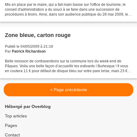
Mis en place par le maire, qui a fait main basse sur l'office de tourisme, le
conseil d'administration a du souci à se faire dans une succession de
procédures à tiroirs. Ainsi, dans son audience publique du 28 mai 2009, le
TGI de Toulon a jugé que l'ouvrage...
Zone bleue, carton rouge
Publié le 04/05/2009 à 21:16
Par
Patrick Richardson
Belle moisson de contraventions sur la commune lors du week-end de
Pâques. Voila une belle façon d’accueillir les estivants ! Burlesque ! Il vous
en coutera 11 € pour défaut de disque bleu sur votre pare brise, mais 23 €
pour l’affichage de ce même disque...
< Page précédente
Hébergé par Overblog
Top articles
Pages
Contact