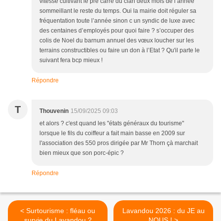
vitesse cultivant le pré carré du clan deux mois de l’année
sommeillant le reste du temps. Oui la mairie doit réguler sa
fréquentation toute l’année sinon c un syndic de luxe avec
des centaines d’employés pour quoi faire ? s’occuper des
colis de Noel du barnum annuel des vœux loucher sur les
terrains constructibles ou faire un don à l’Etat ? Qu'il parte le
suivant fera bcp mieux !
Répondre
T
Thouvenin
15/09/2025 09:03
et alors ? c'est quand les "états généraux du tourisme"
lorsque le fils du coiffeur a fait main basse en 2009 sur
l'association des 550 pros dirigée par Mr Thorn çà marchait
bien mieux que son porc-épic ?
Répondre
< Surtourisme : fléau ou
Lavandou 2026 : du JE au
survie du Lavandou ?
NOUS ! >