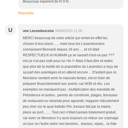
Beaucoup espèrent de N O N.
Répondre
U
une Lavandouraine
09/06/2015 11:30
MERCI beaucoup de votre article qui remet en effet les
choses à leur place....... mais tous les Lavandourains
connaissent Bernardi depuis 19 ans .... et s'il était
RESPECTUEUX et HUMAIN ça se saurait n'est-ce-pas ???
moi je n'ai pas voté pour lui.<br /> Mais il faut dire et redire
que plus de la moitié de la population du Lavandou a reçu de
sa part des avantages et en attend encore.... D'autant que ce
Monsieur sentant venir le mauvais temps, est en train de
préparer financièrement son avenir, car NON ré-élu. Les
exemples ne manquent pas : multiplication des mandats de
Présidence et autres...permis de construire, plages, terrasses
de restaurant ou véranda pour agrandir, magasin ridiculement
peu cher sur le quai batistin Pin, travaux fait par la mairie,
place au port,........ Tout ceci n'étant jamais totalement gratuit,
car avec ce Monsieur il y aura toujours un retour sur copinage
un jour ou l'autre selon ses besoins....travaux, repas,...la liste