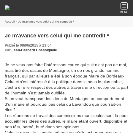
MENU
Accueil
» Je m'avance vers celui qui me contredit *
Je m'avance vers celui qui me contredit *
Publié le 08/06/2015 à 23:04
Par
Jean-Bernard Chassignole
Je ne veux pas faire l’intéressant car ce qui suit n’est pas de moi,
mais tiré des essais de Montaigne, un de nos grands homme
français, qui par ailleurs a été à son époque Maire de Bordeaux.
Celui-ci s’est intéressé à la politique dans le sens le plus noble,
c’est à dire le respect des autres à travers une direction où la part
de l’humain n’est jamais oubliée.
Si on veut transposer les idées de Montaigne au comportement
d’un maire et pourquoi pas celui du Lavandou que pourrait-on
dire ?
Les réunions de travail des commissions municipales sont là pour
accueillir les idées des autres, le maire étant ouvert, disponible et
non têtu, borné, buté dans ses opinions.
Celui-ci respecte la vérité même lorsqu’elle est prononcée par