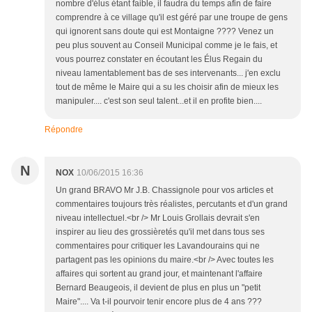
nombre d'élus étant faible, il faudra du temps afin de faire
comprendre à ce village qu'il est géré par une troupe de gens
qui ignorent sans doute qui est Montaigne ???? Venez un
peu plus souvent au Conseil Municipal comme je le fais, et
vous pourrez constater en écoutant les Élus Regain du
niveau lamentablement bas de ses intervenants... j'en exclu
tout de même le Maire qui a su les choisir afin de mieux les
manipuler.... c'est son seul talent...et il en profite bien....
Répondre
N
NOX
10/06/2015 16:36
Un grand BRAVO Mr J.B. Chassignole pour vos articles et
commentaires toujours très réalistes, percutants et d'un grand
niveau intellectuel.<br /> Mr Louis Grollais devrait s'en
inspirer au lieu des grossièretés qu'il met dans tous ses
commentaires pour critiquer les Lavandourains qui ne
partagent pas les opinions du maire.<br /> Avec toutes les
affaires qui sortent au grand jour, et maintenant l'affaire
Bernard Beaugeois, il devient de plus en plus un "petit
Maire".... Va t-il pourvoir tenir encore plus de 4 ans ???