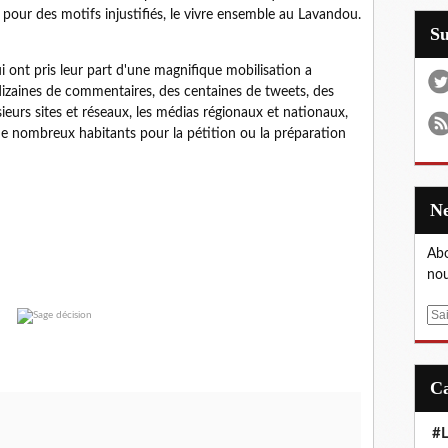
t, pour des motifs injustifiés, le vivre ensemble au Lavandou.
S
i ont pris leur part d'une magnifique mobilisation a
zaines de commentaires, des centaines de tweets, des
sieurs sites et réseaux, les médias régionaux et nationaux,
n de nombreux habitants pour la pétition ou la préparation
Abo
nou
E
m
a
i
l
#L