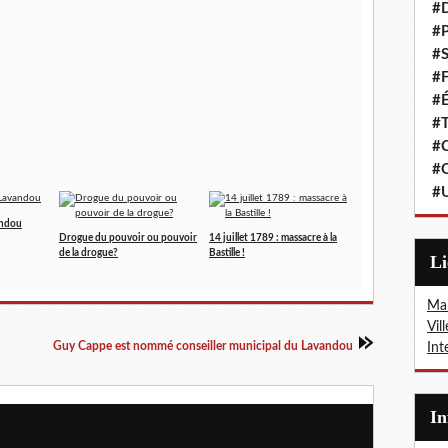
#
#P
#S
#F
#É
#T
#C
#C
#
andou
Drogue du pouvoir ou pouvoir
14 juillet 1789 : massacre à la
de la drogue?
Bastille !
L
Mai
Vil
Guy Cappe est nommé conseiller municipal du Lavandou
Int
I