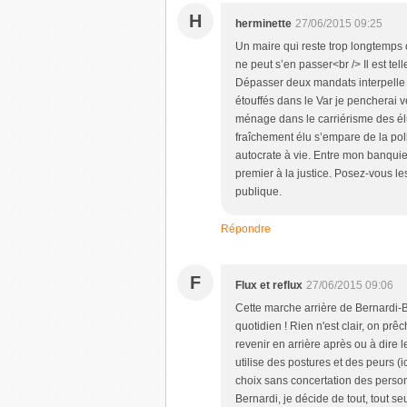
H
herminette
27/06/2015 09:25
Un maire qui reste trop longtemps c
ne peut s’en passer<br /> Il est te
Dépasser deux mandats interpelle 
étouffés dans le Var je pencherai v
ménage dans le carriérisme des élu
fraîchement élu s’empare de la polic
autocrate à vie. Entre mon banquier
premier à la justice. Posez-vous le
publique.
Répondre
F
Flux et reflux
27/06/2015 09:06
Cette marche arrière de Bernardi-B
quotidien ! Rien n'est clair, on prê
revenir en arrière après ou à dire
utilise des postures et des peurs (i
choix sans concertation des person
Bernardi, je décide de tout, tout se