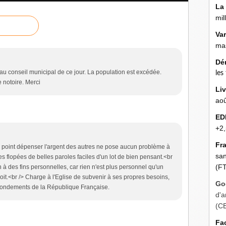
La
mil
Va
mas
Dé
 conseil municipal de ce jour. La population est excédée.
les
 notoire. Merci
Liv
aoû
ED
+2,
Fr
el point dépenser l'argent des autres ne pose aucun problème à
san
 flopées de belles paroles faciles d'un lot de bien pensant.<br
(FT
n à des fins personnelles, car rien n'est plus personnel qu'un
oit.<br /> Charge à l'Eglise de subvenir à ses propres besoins,
Go
s fondements de la République Française.
d'a
(C
Fa