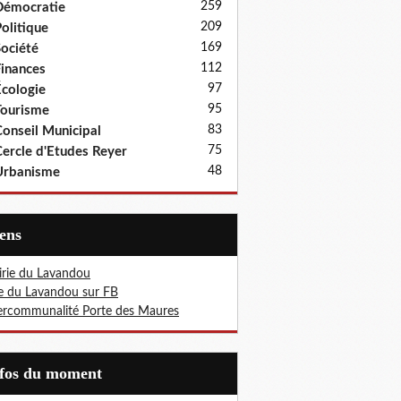
259
Démocratie
209
olitique
169
ociété
112
inances
97
cologie
95
ourisme
83
onseil Municipal
75
ercle d'Etudes Reyer
48
Urbanisme
iens
rie du Lavandou
le du Lavandou sur FB
ercommunalité Porte des Maures
nfos du moment