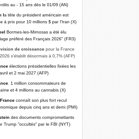
erdits au - 15 ans dès le 01/09 (AN)
n l
a tête du président américain est
e à prix pour 10 millions $ par l'Iran (X)
bel
Bormes-les-Mimosas a été élu
llage préféré des Français 2026" (FR3)
évision de croissance
pour la France
2026 s'établit désormais à 0,7% (AFP)
ance
élections présidentielles fixées les
avril et 2 mai 2027 (AFP)
ance
. 1 million consommateurs de
aïne et 4 millions au cannabis (X)
 France
connaît son plus fort recul
nomique depuis cinq ans et demi (PMI)
stein
des documents compromettants
r Trump "occultés" par le FBI (NYT)