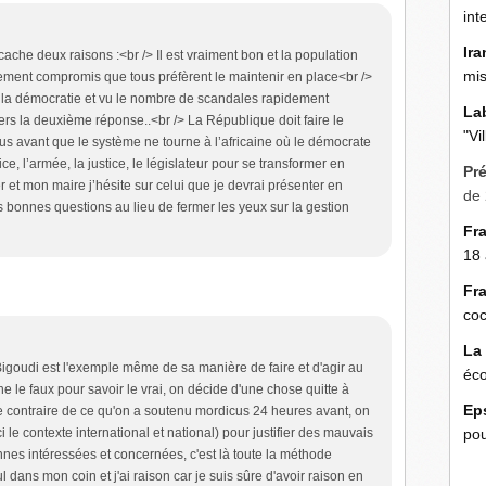
int
Ira
ache deux raisons :<br /> Il est vraiment bon et la population
mis
llement compromis que tous préfèrent le maintenir en place<br />
la démocratie et vu le nombre de scandales rapidement
La
ers la deuxième réponse..<br /> La République doit faire le
"Vi
s avant que le système ne tourne à l’africaine où le démocrate
e, l’armée, la justice, le législateur pour se transformer en
Pr
 et mon maire j’hésite sur celui que je devrai présenter en
de 
s bonnes questions au lieu de fermer les yeux sur la gestion
Fr
18 
Fr
coc
La
igoudi est l'exemple même de sa manière de faire et d'agir au
éco
che le faux pour savoir le vrai, on décide d'une chose quitte à
Ep
 le contraire de ce qu'on a soutenu mordicus 24 heures avant, on
ci le contexte international et national) pour justifier des mauvais
pou
nes intéressées et concernées, c'est là toute la méthode
ul dans mon coin et j'ai raison car je suis sûre d'avoir raison en