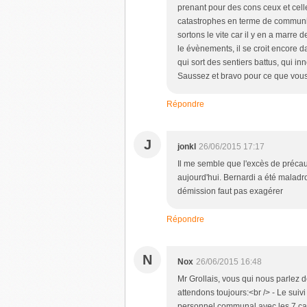
prenant pour des cons ceux et cell
catastrophes en terme de communica
sortons le vite car il y en a marre
le évènements, il se croit encore
qui sort des sentiers battus, qui inn
Saussez et bravo pour ce que vous 
Répondre
J
jonkl
26/06/2015 17:17
Il me semble que l'excès de précau
aujourd'hui. Bernardi a été maladr
démission faut pas exagérer
Répondre
N
Nox
26/06/2015 16:48
Mr Grollais, vous qui nous parlez 
attendons toujours:<br /> - Le sui
personnel communal avec les 7 cam