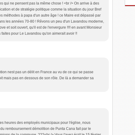
es qui ne pensent pas la même chose ! <br /> On arrive à des
tion et de stratégie politique comme la situation du jour Bref
 des méthodes à papa d'un autre âge ! ce Maire est dépassé par
 dans les années 70-80 ! Rêvons un peu d'un Lavandou moderne,
ove et soit ouvert, qu'il est de l'envergure !!!! en avant Monsieur
faites pour Le Lavandou qu'on aimerait avoir !!
tion nest pas un délit en France au vu de ce qui se passe
oit mais pas en dessous de son rôle. De là a demander sa
des heures des employés municipaux pour l'église, nous
vi du remboursement démolition de Punta Cana fait par le
ions de la commune. ???<br /> Vous l'avez écrit le 15 février