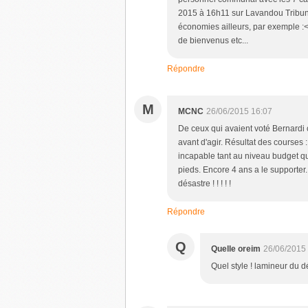
2015 à 16h11 sur Lavandou Tribune..
économies ailleurs, par exemple :<b
de bienvenus etc...
Répondre
M
MCNC
26/06/2015 16:07
De ceux qui avaient voté Bernardi c
avant d'agir. Résultat des courses 
incapable tant au niveau budget qu'
pieds. Encore 4 ans a le supporter
désastre ! ! ! ! !
Répondre
Q
Quelle oreim
26/06/2015
Quel style ! lamineur du 