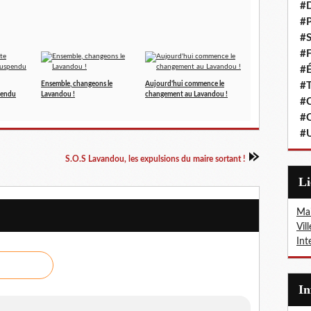
#
#P
#S
#F
#É
Ensemble, changeons le
Aujourd'hui commence le
#T
pendu
Lavandou !
changement au Lavandou !
#C
#C
#
S.O.S Lavandou, les expulsions du maire sortant !
L
Mai
Vil
Int
I