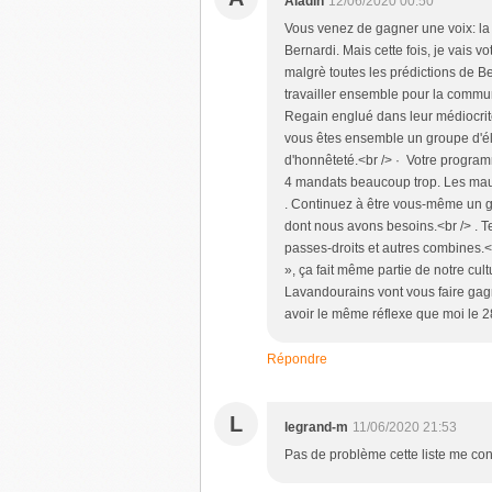
Aladin
12/06/2020 00:50
Vous venez de gagner une voix: la 
Bernardi. Mais cette fois, je vais v
malgrè toutes les prédictions de Ber
travailler ensemble pour la commun
Regain englué dans leur médiocrité
vous êtes ensemble un groupe d'éle
d'honnêteté.<br /> · Votre program
4 mandats beaucoup trop. Les mauv
. Continuez à être vous-même un g
dont nous avons besoins.<br /> . Te
passes-droits et autres combines.<b
», ça fait même partie de notre cult
Lavandourains vont vous faire gag
avoir le même réflexe que moi le 28
Répondre
L
legrand-m
11/06/2020 21:53
Pas de problème cette liste me con