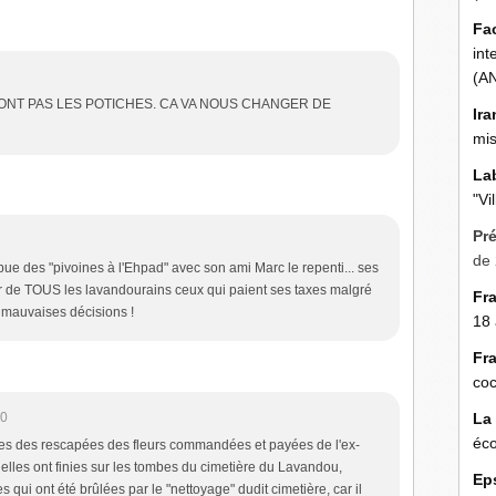
Fa
int
(A
RONT PAS LES POTICHES. CA VA NOUS CHANGER DE
Ira
mis
La
"Vi
Pr
de 
bue des "pivoines à l'Ehpad" avec son ami Marc le repenti... ses
enir de TOUS les lavandourains ceux qui paient ses taxes malgré
Fr
 mauvaises décisions !
18 
Fr
coc
20
La
éco
elles des rescapées des fleurs commandées et payées de l'ex-
elles ont finies sur les tombes du cimetière du Lavandou,
Ep
s qui ont été brûlées par le "nettoyage" dudit cimetière, car il