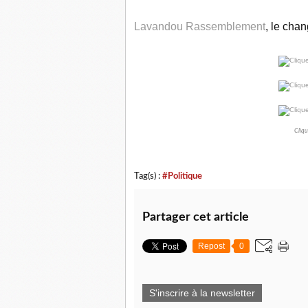
Lavandou Rassemblement
, le cha
Cliqu
Tag(s) :
#Politique
Partager cet article
Repost
0
S'inscrire à la newsletter