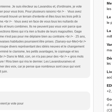
Me
mienne. Je suis électeur au Lavandou et, d'ordinaire, je vote
les
oter pour vous trois. Pour plusieurs raisons:<br /> · Vous avez
nardi trouvé un terrain d'entente et êtes tous les trois prêt à
Le
e.<br /> · Vous avez en face de vous tous les nullards de
le 
s et leurs combines. Ils ne peuvent pas vous voir parce que
La
ctrons libres qui n'a rien a foutre de leurs magouilles. Gage
mil
me n'est pas pour me déplaire bien au contraire.<br /> · 25 ans,
aises habitudes pourraient être prises. (Sanary-sur-Mer)<br />
Va
roupe divers représentant des idéés neuves et le changement
mas
rminé le clanisme, les petits avantages, le copinage et les
r /> Dans le Midi, con, on n'a pas peur des <br /> « gros mots
Dé
ure ! Rira bien qui rira le dernier. Les Lavandouraines et
les
ner des voix, car je pense que nombreux sont ceux qui vont
 juin.
Liv
aoû
ED
+2,
Go
vient je vote pour
d'a
(C