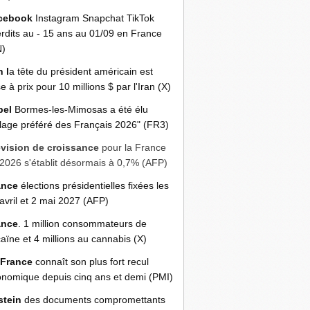
cebook
Instagram Snapchat TikTok
erdits au - 15 ans au 01/09 en France
N)
n l
a tête du président américain est
e à prix pour 10 millions $ par l'Iran (X)
bel
Bormes-les-Mimosas a été élu
llage préféré des Français 2026" (FR3)
évision de croissance
pour la France
2026 s'établit désormais à 0,7% (AFP)
ance
élections présidentielles fixées les
avril et 2 mai 2027 (AFP)
ance
. 1 million consommateurs de
aïne et 4 millions au cannabis (X)
 France
connaît son plus fort recul
nomique depuis cinq ans et demi (PMI)
stein
des documents compromettants