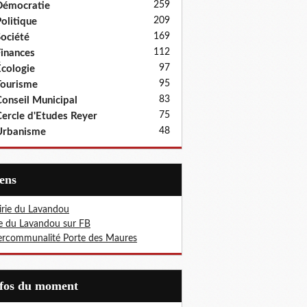
259
Démocratie
209
olitique
169
ociété
112
inances
97
cologie
95
ourisme
83
onseil Municipal
75
ercle d'Etudes Reyer
48
Urbanisme
iens
rie du Lavandou
le du Lavandou sur FB
ercommunalité Porte des Maures
nfos du moment