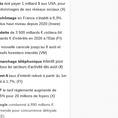
ta
doit payer 1 milliard $ aux USA, pour
 dommages de ses réseaux sociaux (X)
 chômage
en France s'établit à 8,3%,
plus haut niveau depuis 2020 (Insee)
 dette
de 3 500 milliards € coûtera 64
liards € d'intérêts en 2026 à l'Etat (FI)
r
nouvelle canicule jusqu'au 8 août et
sifs forestiers interdits (VM)
marchage téléphonique
interdit pour
 tous les secteurs d'activité dès août (X)
ret A
taux d'intérêt relevé à partir du 1er
t à 1,7%, (FI)
F
le tarif réglementé augmente de
5% pour 20 millions de foyers (X)
ogle
condamné à 890 millions €
mende pour concurrence déloyale
EE)