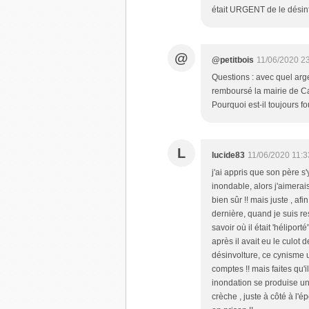
était URGENT de le désinf
@
@petitbois
11/06/2020 2
Questions : avec quel arg
remboursé la mairie de Ca
Pourquoi est-il toujours f
L
lucide83
11/06/2020 11:3
j'ai appris que son père 
inondable, alors j'aimerai
bien sûr !! mais juste , afi
dernière, quand je suis 
savoir où il était 'héliport
après il avait eu le culot 
désinvolture, ce cynisme 
comptes !! mais faites qu
inondation se produise un
crèche , juste à côté à l'é