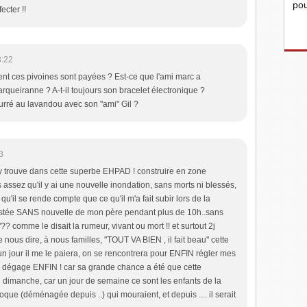
pou
ecter !!
3:22
ent ces pivoines sont payées ? Est-ce que l'ami marc a
rqueiranne ? A-t-il toujours son bracelet électronique ?
ourré au lavandou avec son "ami" Gil ?
3
s'y trouve dans cette superbe EHPAD ! construire en zone
s assez qu'il y ai une nouvelle inondation, sans morts ni blessés,
n qu'il se rende compte que ce qu'il m'a fait subir lors de la
restée SANS nouvelle de mon père pendant plus de 10h..sans
é"?? comme le disait la rumeur, vivant ou mort !! et surtout 2j
de nous dire, à nous familles, "TOUT VA BIEN , il fait beau" cette
un jour il me le paiera, on se rencontrera pour ENFIN régler mes
'il dégage ENFIN ! car sa grande chance a été que cette
 dimanche, car un jour de semaine ce sont les enfants de la
poque (déménagée depuis ..) qui mouraient, et depuis .... il serait