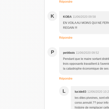
Répondre
K
KOBA
11/06/2020 09:58
EN VOILA AU MOINS QUI NE FE
REGAIN !!!
Répondre
P
petitbois
11/06/2020 09:52
Pendant que le maire sortant distri
trois opposants travaillent à l'av
la catastrophe économique de ses
Répondre
L
lucide83
12/06/2020 10:
les dites pivoines, sont 
corso.annulé.?? pour info 
histoire de remplacer celle