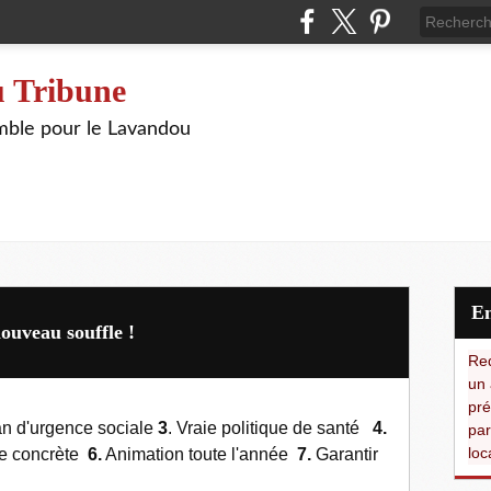
 Tribune
ble pour le Lavandou
uveau souffle !
Red
un 
pré
n d'urgence sociale
3
. Vraie politique de santé
4.
par
loc
e concrète
6.
Animation toute l'année
7.
Garantir