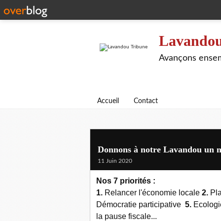
Lavandou
Avançons ensem
Accueil
Contact
Donnons à notre Lavandou un no
11 Juin 2020
Nos 7 priorités :
1.
Relancer l'économie locale
2.
Pla
Démocratie participative
5.
Ecologi
la pause fiscale...