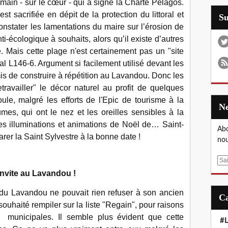
ain - sur le cœur - qui a signé la Charte Pélagos.
t sacrifiée en dépit de la protection du littoral et
S
nstater les lamentations du maire sur l’érosion de
ti-écologique à souhaits, alors qu’il existe d’autres
 Mais cette plage n'est certainement pas un "site
ral L146-6. Argument si facilement utilisé devant les
mis de construire à répétition au Lavandou. Donc les
travailler" le décor naturel au profit de quelques
foule, malgré les efforts de l'Epic de tourisme à la
s, qui ont le nez et les oreilles sensibles à la
des illuminations et animations de Noël de… Saint-
Abo
rer la Saint Sylvestre à la bonne date !
nou
E
m
invite au Lavandou !
a
du Lavandou ne pouvait rien refuser à son ancien
i
l
 souhaité rempiler sur la liste "Regain", pour raisons
municipales. Il semble plus évident que cette
#L