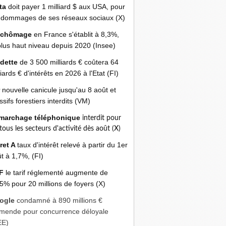
ta
doit payer 1 milliard $ aux USA, pour
 dommages de ses réseaux sociaux (X)
 chômage
en France s'établit à 8,3%,
plus haut niveau depuis 2020 (Insee)
 dette
de 3 500 milliards € coûtera 64
liards € d'intérêts en 2026 à l'Etat (FI)
r
nouvelle canicule jusqu'au 8 août et
sifs forestiers interdits (VM)
marchage téléphonique
interdit pour
 tous les secteurs d'activité dès août (X)
ret A
taux d'intérêt relevé à partir du 1er
t à 1,7%, (FI)
F
le tarif réglementé augmente de
5% pour 20 millions de foyers (X)
ogle
condamné à 890 millions €
mende pour concurrence déloyale
EE)