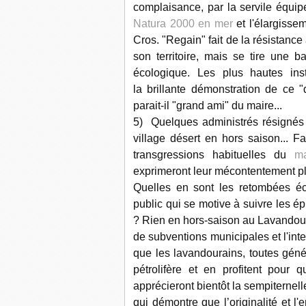
complaisance, par la servile équip
Natura 2000 en mer
et l'élargisse
Cros. "Regain" fait de la résistance 
son territoire, mais se tire une b
écologique.
Les plus hautes ins
la
brillante démonstration de ce "
parait-il "grand ami" du maire...
5)
Quelques administrés résignés 
village désert
en hors saison... F
transgressions habituelles du
m
exprimeront leur mécontentement plu
Quelles en sont les retombées é
public qui se motive à suivre les ép
? Rien en hors-saison au Lavandou, 
de subventions municipales et l'int
que les lavandourains, toutes géné
pétrolifère et en profitent pour q
apprécieront bientôt la sempiternel
qui démontre que l’originalité et 