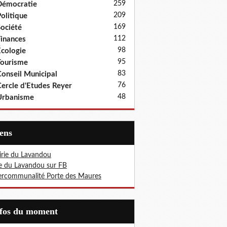
259
Démocratie
209
olitique
169
ociété
112
inances
98
cologie
95
ourisme
83
onseil Municipal
76
ercle d'Etudes Reyer
48
Urbanisme
iens
rie du Lavandou
le du Lavandou sur FB
ercommunalité Porte des Maures
nfos du moment