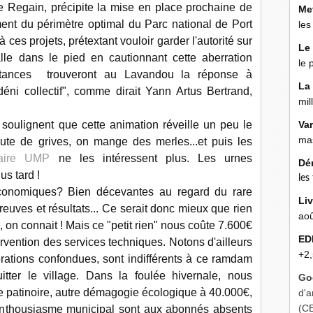
e Regain,
précipite la mise en place prochaine de
Me
ment du périmètre optimal du Parc national de Port
les
à ces projets, prétextant vouloir garder l'autorité sur
Le
alle dans le pied en cautionnant cette aberration
le 
tances
trouveront au Lavandou la réponse à
La
déni collectif", comme dirait Yann Artus Bertrand,
mil
soulignent que cette animation réveille un peu le
Va
mas
aute de grives, on mange des merles...et puis les
aire UMP
ne les intéressent plus. Les urnes
Dé
s tard !
les
conomiques? Bien décevantes au regard du rare
Liv
reuves et résultats... Ce serait donc mieux que rien
aoû
on connait ! Mais ce "petit rien" nous coûte 7.600€
ED
ervention des services techniques. Notons d'ailleurs
+2,
rations confondues, sont indifférents à ce ramdam
uitter le village. Dans la foulée hivernale, nous
Go
le patinoire, autre démagogie écologique à 40.000€,
d'a
(C
l'enthousiasme municipal sont aux abonnés absents