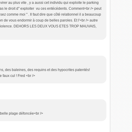
virer au plus vite , y a aussi cet individu qui exploite le parking
t pas le droit d" exploiter vu ces entécédents. Comment<br /> peut
ensez comme moi " . Il faut dire que côté relationnel il a beaucoup
n de vous endormir à coup de belles paroles. Et l'<br /> autre
e la violence. DEHORS LES DEUX VOUS ETES TROP MAUVAIS,
ns, des baleines, des requins et des hypocrites patentés!
 faux cul ! Fred <br />
i belle plage défoncée<br />