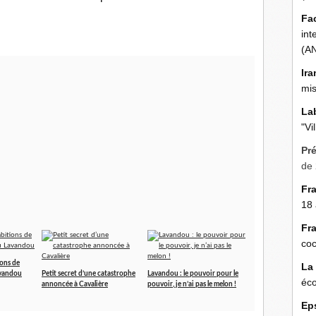
Fa
int
(A
Ira
mis
La
"Vi
Pr
de 
Fr
18 
Fr
coc
ions de
La
avandou
Petit secret d’une catastrophe
Lavandou : le pouvoir pour le
éco
annoncée à Cavalière
pouvoir, je n’ai pas le melon !
Ep