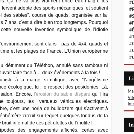
sons. Ça ne va plus vraiment entre eux malgré les
#
un fervent adepte des sports mécaniques
et soutient
#P
ol des sables", course de quads, organisée sur la
#S
7 ans, c'est à dire bien trop longtemps. Pourquoi
#F
 cette nouvelle invention symbolique de l’idiotie
#É
#T
l’environnement sont clairs : pas de 4x4, quads et
#C
itime et les plages de France. L’Union européenne
#C
#
au
détriment du Téléthon
,
annulé sans tambour ni
uvait faire face à… deux événements à la fois !
L
uniste à la marge
, s'implique, avec "l'angélisme
ce écologique. Ici, le respect des posidonies. Là,
Mai
 salon.
Encore,
l'érosion du sable disparu
qu'il ira
Vil
e toujours, les
vertueux véhicules électriques.
Int
e, c'est une noria de bulldozers qui s'activent à
 éphémère circuit sur lequel quelques fondus de la
ruit infernal de ces pétrolettes de l’inutile !
I
tipodes des engagements affichés, certes avec