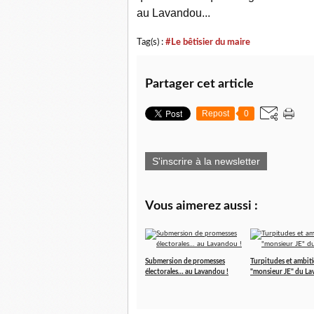
au Lavandou...
Tag(s) :
#Le bêtisier du maire
Partager cet article
Repost
0
S'inscrire à la newsletter
Vous aimerez aussi :
Submersion de promesses
Turpitudes et ambit
électorales… au Lavandou !
"monsieur JE" du L