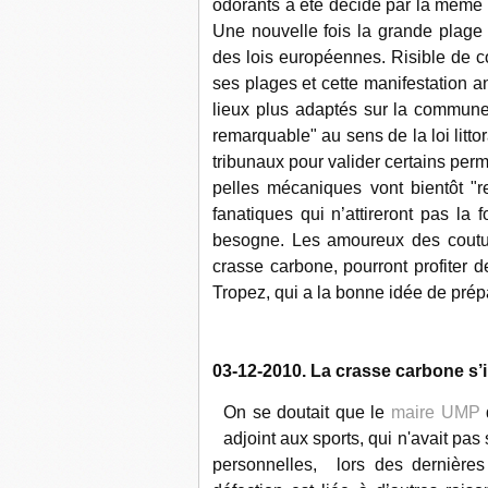
odorants a été décidé par la même m
Une nouvelle fois la grande plage es
des lois européennes. Risible de co
ses plages et cette manifestation an
lieux plus adaptés sur la commune.
remarquable" au sens de la loi litto
tribunaux pour valider certains per
pelles mécaniques vont bientôt "re
fanatiques qui n’attireront pas la 
besogne. Les amoureux des coutume
crasse carbone, pourront profiter 
Tropez, qui a la bonne idée de prépa
03-12-2010. La crasse carbone s’
On se doutait que le
maire UMP
adjoint aux sports, qui n'avait pas
personnelles,
lors des dernières