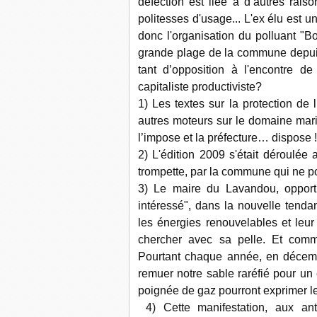
défection est liée à d’autres rai
politesses d'usage... L'ex élu est 
donc l'organisation du polluant "B
grande plage de la commune depuis 
tant d’opposition à l'encontre de
capitaliste productiviste?
1) Les textes sur la protection de 
autres moteurs sur le domaine mar
l’impose et la préfecture… dispose !
2) L'édition 2009 s'était déroulée 
trompette, par la commune qui ne po
3) Le maire du Lavandou,
opport
intéressé", dans la nouvelle tendan
les énergies renouvelables et leur
chercher avec sa pelle.
Et comm
Pourtant chaque année, en décembr
remuer notre sable raréfié pour un
poignée de gaz pourront exprimer le b
4)
Cette manifestation, aux an