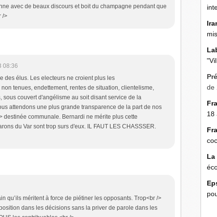
vanne avec de beaux discours et boit du champagne pendant que
int
 />
Ira
mis
La
"Vi
3 08:36
Pr
vie des élus. Les electeurs ne croient plus les
de 
non tenues, endettement, rentes de situation, clientelisme,
, sous couvert d'angélisme au soit disant service de la
Fr
 Nous attendons une plus grande transparence de la part de nos
18 
/> destinée communale. Bernardi ne mérite plus cette
rons du Var sont trop surs d'eux. IL FAUT LES CHASSSER.
Fr
coc
La
éco
Ep
pou
in qu’ils méritent à force de piétiner les opposants. Trop<br />
pposition dans les décisions sans la priver de parole dans les