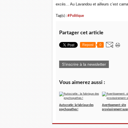
excès... Au Lavandou et ailleurs c’est carna
Tag(s) :
#Politique
Partager cet article
Repost
0
S'inscrire à la newsletter
Vous aimerez aussi :
Autocratie : la fabrique des
Avertissement: site
psychopathes !
provisoirement sus