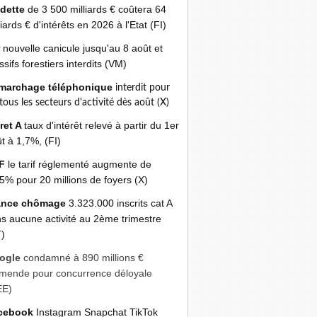
 dette
de 3 500 milliards € coûtera 64
liards € d'intérêts en 2026 à l'Etat (FI)
r
nouvelle canicule jusqu'au 8 août et
sifs forestiers interdits (VM)
marchage téléphonique
interdit pour
 tous les secteurs d'activité dès août (X)
ret A
taux d'intérêt relevé à partir du 1er
t à 1,7%, (FI)
F
le tarif réglementé augmente de
5% pour 20 millions de foyers (X)
ance chômage
3.323.000 inscrits cat A
s aucune activité au 2ème trimestre
)
ogle
condamné à 890 millions €
mende pour concurrence déloyale
EE)
cebook
Instagram Snapchat TikTok