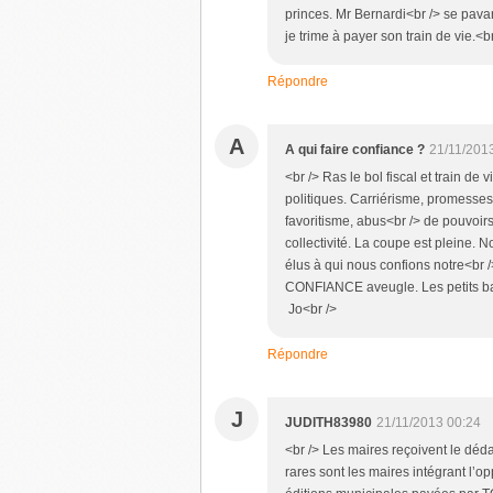
princes. Mr Bernardi<br /> se pa
je trime à payer son train de vie.<br
Répondre
A
A qui faire confiance ?
21/11/201
<br /> Ras le bol fiscal et train de 
politiques. Carriérisme, promesses 
favoritisme, abus<br /> de pouvoirs
collectivité. La coupe est pleine.
élus à qui nous confions notre<br 
CONFIANCE aveugle. Les petits ba
Jo<br />
Répondre
J
JUDITH83980
21/11/2013 00:24
<br /> Les maires reçoivent le déda
rares sont les maires intégrant l’o