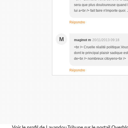
sera que plus douloureuse quand L
lui a<br /> fait faire n'importe quoi.
Répondre
M
maginot m
20/11/2013 09:18
<br /> Cruelle réalité politique.Vo
dont le principal plaisir sadique e
de<br /> nombreux citoyens<br />
Répondre
Voir le profil de
Lavandou Tribune
sur le portail Overbl