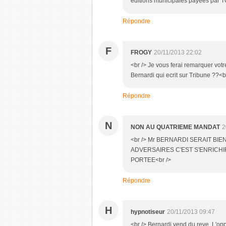
éditions municipales payées par T
Répondre
F
FROGY
20/11/2013 22:02
<br /> Je vous ferai remarquer votr
Bernardi qui ecrit sur Tribune ??<b
Répondre
N
NON AU QUATRIEME MANDAT
2
<br /> Mr BERNARDI SERAIT BI
ADVERSAIRES C'EST S'ENRICHI
PORTEE<br />
Répondre
H
hypnotiseur
20/11/2013 09:47
<br /> Bernardi vend du reve. L'opp