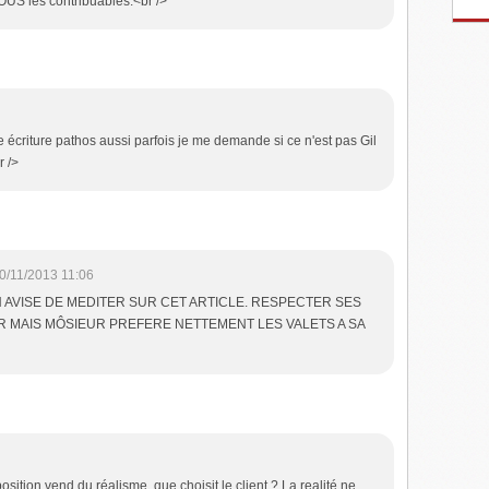
OUS les contribuables.<br />
e écriture pathos aussi parfois je me demande si ce n'est pas Gil
r />
0/11/2013 11:06
EN AVISE DE MEDITER SUR CET ARTICLE. RESPECTER SES
R MAIS MÔSIEUR PREFERE NETTEMENT LES VALETS A SA
osition vend du réalisme. que choisit le client ? La realité ne