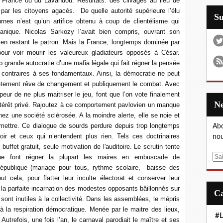
e France ou du Lavandou. Résultats: des clivages au lieu de
par les citoyens agacés. De quelle autorité supérieure l’élu
S
urnes n’est qu’un artifice obtenu à coup de clientélisme qui
nique. Nicolas Sarkozy l’avait bien compris, ouvrant son
en restant le patron. Mais la France, longtemps dominée par
our voir mourir les valeureux gladiateurs opposés à César.
rop grande autocratie d’une mafia légale qui fait régner la pensée
 contraires à ses fondamentaux. Ainsi, la démocratie ne peut
crètement rêve de changement et publiquement le combat. Avec
peur de ne plus maitriser le jeu, font que l’on vote finalement
n intérêt privé. Rajoutez à ce comportement pavlovien un manque
nez une société sclérosée. A la moindre alerte, elle se noie et
démettre. Ce dialogue de sourds perdure depuis trop longtemps
Abo
ir et ceux qui n’entendent plus rien. Tels ces doctrinaires
nou
ffet gratuit, seule motivation de l'auditoire. Le scrutin tente
que font régner la plupart les maires en embuscade de
E
République (mariage pour tous, rythme scolaire, baisse des
m
cela, pour flatter leur inculte électorat et conserver leur
a
 la parfaite incarnation des modestes opposants bâillonnés sur
i
sont inutiles à la collectivité. Dans les assemblées, le mépris
l
 à la respiration démocratique. Menée par le maitre des lieux,
#L
. Autrefois, une fois l’an, le carnaval parodiait le maître et ses