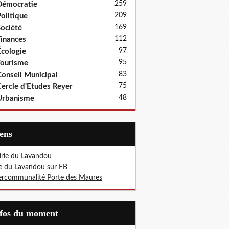
259
Démocratie
209
olitique
169
ociété
112
inances
97
cologie
95
ourisme
83
onseil Municipal
75
ercle d'Etudes Reyer
48
Urbanisme
iens
rie du Lavandou
le du Lavandou sur FB
ercommunalité Porte des Maures
nfos du moment