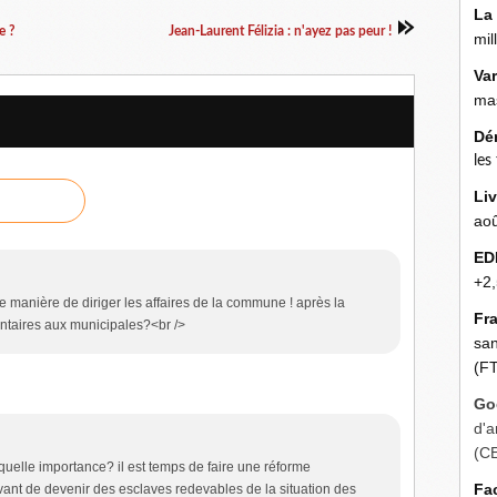
La
e ?
Jean-Laurent Félizia : n'ayez pas peur !
mil
Va
mas
Dé
les
Liv
aoû
ED
+2,
e manière de diriger les affaires de la commune ! après la
Fr
ontaires aux municipales?<br />
san
(FT
Go
d'a
(C
quelle importance? il est temps de faire une réforme
Fa
vant de devenir des esclaves redevables de la situation des