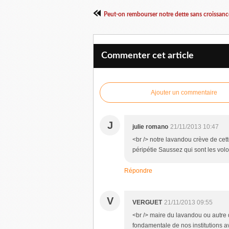
Peut-on rembourser notre dette sans croissanc
Commenter cet article
Ajouter un commentaire
J
julie romano
21/11/2013 10:47
<br /> notre lavandou crève de cett
péripétie Saussez qui sont les vol
Répondre
V
VERGUET
21/11/2013 09:55
<br /> maire du lavandou ou autre 
fondamentale de nos institutions a