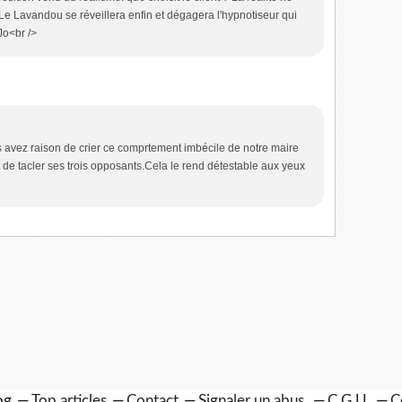
e Lavandou se réveillera enfin et dégagera l'hypnotiseur qui
 Jo<br />
us avez raison de crier ce comprtement imbécile de notre maire
st de tacler ses trois opposants.Cela le rend détestable aux yeux
og
Top articles
Contact
Signaler un abus
C.G.U.
C