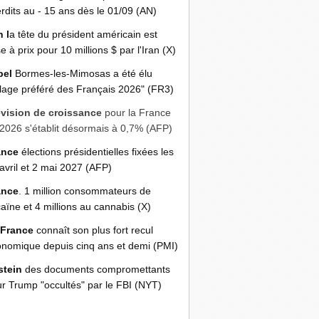
erdits au - 15 ans dès le 01/09 (AN)
n l
a tête du président américain est
e à prix pour 10 millions $ par l'Iran (X)
bel
Bormes-les-Mimosas a été élu
llage préféré des Français 2026" (FR3)
évision de croissance
pour la France
2026 s'établit désormais à 0,7% (AFP)
ance
élections présidentielles fixées les
avril et 2 mai 2027 (AFP)
ance
. 1 million consommateurs de
aïne et 4 millions au cannabis (X)
 France
connaît son plus fort recul
nomique depuis cinq ans et demi (PMI)
stein
des documents compromettants
r Trump "occultés" par le FBI (NYT)