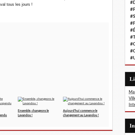
#
val tous les jours !
#P
#S
#F
#É
#T
#C
#C
#
L
Mai
Vil
Int
Ensemble, changeons le
Aujourd'hui commence le
pendu
Lavandou !
changement au Lavandou !
I