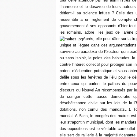
tout celle attendue par les administrés d
l’harmonie et le désaveu de leurs auteurs 
détient-il sa science infuse ? Celle des 
ressemble à un règlement de compte cla
gouvernement à ses opposants d’hier tout 
les romains, adore les jeux de l’arène p
Après, elle peut râler sur la t
unique et l’égare dans des argumentations
survivre au paradoxe de l'électeur qui se
ou sans isoloir, le poids des habitudes, la 
contre l’intérêt collectif pour protéger so
patent d’éducation patriotique et vous obte
défile sous les fenêtres de l’élu pour le 
entre ceux qui parlent le pathos du pouvo
discours du Nouvel An récompensés par le bu
de corriger cette fausse démocratie 
désobéissance civile sur les lois de la 
dotations, non cumul des mandats…). Tout 
mandat. A Paris, le congrès des maires est
leur strapontin municipal, dont les mandats 
des oppositions est le véritable camouflet
elle sert de raillerie à la majorité ricanante