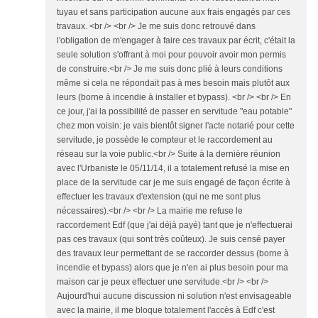
tuyau et sans participation aucune aux frais engagés par ces
travaux. <br /> <br /> Je me suis donc retrouvé dans
l'obligation de m'engager à faire ces travaux par écrit, c'était la
seule solution s'offrant à moi pour pouvoir avoir mon permis
de construire.<br /> Je me suis donc plié à leurs conditions
même si cela ne répondait pas à mes besoin mais plutôt aux
leurs (borne à incendie à installer et bypass). <br /> <br /> En
ce jour, j'ai la possibilité de passer en servitude "eau potable"
chez mon voisin: je vais bientôt signer l'acte notarié pour cette
servitude, je possède le compteur et le raccordement au
réseau sur la voie public.<br /> Suite à la dernière réunion
avec l'Urbaniste le 05/11/14, il a totalement refusé la mise en
place de la servitude car je me suis engagé de façon écrite à
effectuer les travaux d'extension (qui ne me sont plus
nécessaires).<br /> <br /> La mairie me refuse le
raccordement Edf (que j'ai déjà payé) tant que je n'effectuerai
pas ces travaux (qui sont très coûteux). Je suis censé payer
des travaux leur permettant de se raccorder dessus (borne à
incendie et bypass) alors que je n'en ai plus besoin pour ma
maison car je peux effectuer une servitude.<br /> <br />
Aujourd'hui aucune discussion ni solution n'est envisageable
avec la mairie, il me bloque totalement l'accès à Edf c'est