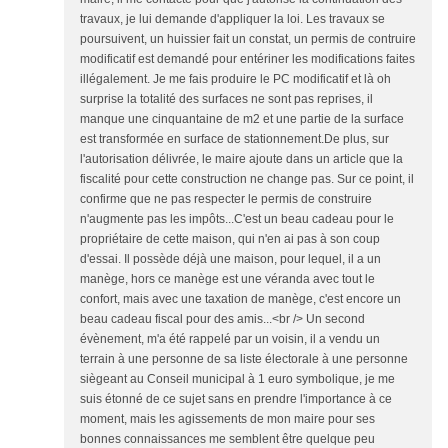
travaux, je lui demande d'appliquer la loi. Les travaux se
poursuivent, un huissier fait un constat, un permis de contruire
modificatif est demandé pour entériner les modifications faites
illégalement. Je me fais produire le PC modificatif et là oh
surprise la totalité des surfaces ne sont pas reprises, il
manque une cinquantaine de m2 et une partie de la surface
est transformée en surface de stationnement.De plus, sur
l'autorisation délivrée, le maire ajoute dans un article que la
fiscalité pour cette construction ne change pas. Sur ce point, il
confirme que ne pas respecter le permis de construire
n'augmente pas les impôts...C'est un beau cadeau pour le
propriétaire de cette maison, qui n'en ai pas à son coup
d'essai. Il possède déjà une maison, pour lequel, il a un
manège, hors ce manège est une véranda avec tout le
confort, mais avec une taxation de manège, c'est encore un
beau cadeau fiscal pour des amis...<br /> Un second
évènement, m'a été rappelé par un voisin, il a vendu un
terrain à une personne de sa liste électorale à une personne
siègeant au Conseil municipal à 1 euro symbolique, je me
suis étonné de ce sujet sans en prendre l'importance à ce
moment, mais les agissements de mon maire pour ses
bonnes connaissances me semblent être quelque peu