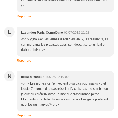
longtemps l'incompétence du<br /> maire sur ce dossier...<br
/>
Répondre
L
Lavandou-Paris-Compiègne
01/07/2012 21:02
<br /> @nolwen les jeunes dis-tu? les vieux, les résidents,les
commerçants,les plagistes aussi son départ serait un ballon
d'air pur lol<br />
Répondre
N
nolwen-france
01/07/2012 10:00
<br /> Les jeunes ici n'en veulent plus pas trop m'as-tu vu et
klépto.J'entends dire pas très clair j'y crois pas me semble ou
jaloux ou coléreux avec un manque d'assurance perso.
Etonnant<br /> de le choisir autant de fois.Les gens préfèrent
quoi les guimauves?<br />
Répondre