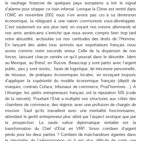
le naufrage financier de quelques pays européens a tiré le signal
d’alarme pour stopper ce train infernal. Lorsque la Chine est rentré dans
l’OMC en novembre 2001 nous n’en avons pas cru à sa dimension
économique, la reléguant à une nation communiste sous-développée.
C’est seulement six ans plus tard, en voyant nos voisins allemands et
nos amis américains s’enrichir que nous avons compris bien trop tard
notre absurdité, arcboutée sur nos certitudes des droits de l’Homme.
En lançant des aides tous azimuts aux exportateurs français nous
avons commis notre seconde erreur. Celle de la dispersion de nos
forces, laissant chacun vendre ce qu’il pouvait dans le désordre. Idem
au Mexique, au Brésil, en Russie. Beaucoup y sont partis avec l’argent
public, peu y sont restés, faute de logistique, de trésorerie personnelle,
de réseaux, de pratiques économiques locales, en essayant toujours
d’appliquer la supériorité du modèle économique français (dépôt de
marques, contrats Coface, tribunaux de commerce, Prud’hommes…). A
l’étranger, les petits entrepreneurs français ont la réputation 505 (code
de la naïveté). Pourtant l’Etat a multiplié ses structures aux côtés des
chambres de commerce, des régions avec une profusion de chargés de
mission. Sauf qu’ils travaillent avec une mentalité fonctionnaires,
attendant le gentil entrepreneur plus attiré par l’aspect exotique que par
la prospection. La seule valise diplomatique rentable est la
transformation du Chef d’Etat en VRP. Sinon combien d’argent
perdu pour les deux parties ? Combien de marchandises égarées dans
le labyrinthe de l’administration où il est plus difficile de sortir une