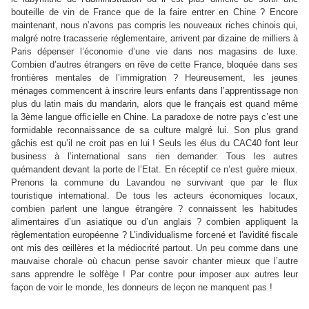
bouteille de vin de France que de la faire entrer en Chine ? Encore
maintenant, nous n’avons pas compris les nouveaux riches chinois qui,
malgré notre tracasserie réglementaire, arrivent par dizaine de milliers à
Paris dépenser l’économie d’une vie dans nos magasins de luxe.
Combien d’autres étrangers en rêve de cette France, bloquée dans ses
frontières mentales de l’immigration ? Heureusement, les jeunes
ménages commencent à inscrire leurs enfants dans l’apprentissage non
plus du latin mais du mandarin, alors que le français est quand même
la 3ème langue officielle en Chine. La paradoxe de notre pays c’est une
formidable reconnaissance de sa culture malgré lui. Son plus grand
gâchis est qu’il ne croit pas en lui ! Seuls les élus du CAC40 font leur
business à l’international sans rien demander. Tous les autres
quémandent devant la porte de l’Etat. En réceptif ce n’est guère mieux.
Prenons la commune du Lavandou ne survivant que par le flux
touristique international. De tous les acteurs économiques locaux,
combien parlent une langue étrangère ? connaissent les habitudes
alimentaires d’un asiatique ou d’un anglais ? combien appliquent la
règlementation européenne ? L’individualisme forcené et l'avidité fiscale
ont mis des œillères et la médiocrité partout. Un peu comme dans une
mauvaise chorale où chacun pense savoir chanter mieux que l’autre
sans apprendre le solfège ! Par contre pour imposer aux autres leur
façon de voir le monde, les donneurs de leçon ne manquent pas !