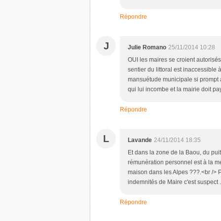
Répondre
J
Julie Romano
25/11/2014 10:28
OUI les maires se croient autorisés
sentier du littoral est inaccessible 
mansuétude municipale si prompt à
qui lui incombe et la mairie doit pa
Répondre
L
Lavande
24/11/2014 18:35
Et dans la zone de la Baou, du puits 
rémunération personnel est à la me
maison dans les Alpes ???.<br /> P
indemnités de Maire c'est suspect ...
Répondre