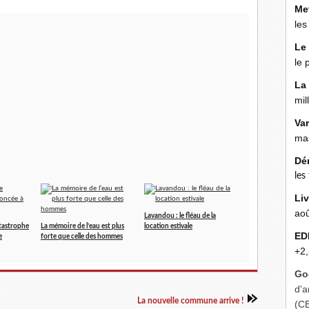
Me
les
Le
le 
La
mil
Va
mas
Dé
les
Liv
aoû
Lavandou : le fléau de la
atastrophe
La mémoire de l’eau est plus
location estivale
ED
e
forte que celle des hommes
+2,
Go
d'a
La nouvelle commune arrive !
(C