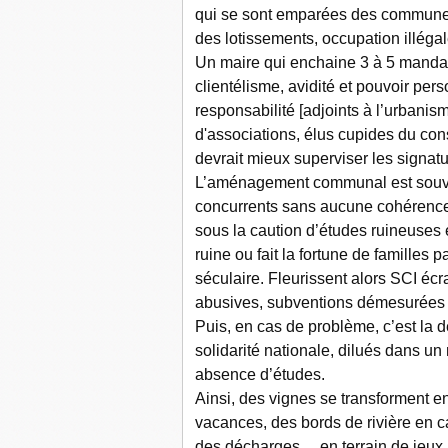
qui se sont emparées des communes 
des lotissements, occupation illégal
Un maire qui enchaine 3 à 5 mandats
clientélisme, avidité et pouvoir per
responsabilité [adjoints à l’urbanis
d'associations, élus cupides du conse
devrait mieux superviser les signat
L’aménagement communal est souve
concurrents sans aucune cohérence
sous la caution d’études ruineuses 
ruine ou fait la fortune de familles
séculaire. Fleurissent alors SCI éc
abusives, subventions démesurées po
Puis, en cas de problème, c’est la 
solidarité nationale, dilués dans un
absence d’études.
Ainsi, des vignes se transforment e
vacances, des bords de rivière en ca
des décharges… en terrain de jeux.