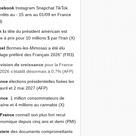
cebook
Instagram Snapchat TikTok
erdits au - 15 ans au 01/09 en France
N)
n l
a tête du président américain est
e à prix pour 10 millions $ par l'Iran (X)
bel
Bormes-les-Mimosas a été élu
llage préféré des Français 2026" (FR3)
évision de croissance
pour la France
2026 s'établit désormais à 0,7% (AFP)
ance
élections présidentielles fixées les
avril et 2 mai 2027 (AFP)
ance
. 1 million consommateurs de
aïne et 4 millions au cannabis (X)
 France
connaît son plus fort recul
nomique depuis cinq ans et demi (PMI)
stein
des documents compromettants