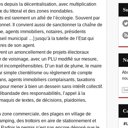
depuis la décentralisation, avec multiplication
S
e du littoral et des zones inondables.
 est rarement un allié de l’écologie. Souvent par
sonnel. Il convient aussi de sanctionner la chaîne de
me, agents immobiliers, notaires, présidents
il municipal …] jusqu’à la tutelle de l’Etat qui
ures de son agent.
nt un amoncellement de projets électoraux
 de voisinage, avec un PLU modifié sur mesure,
et incompréhensibles. D’un trait de plume, le maire
 par simple clientélisme ou règlement de compte
Abo
nou
rans, agents immobiliers complaisants, taxations
ur mener à bien un dessein sans intérêt collectif.
E
débandade des responsabilités, l’appel à la
m
 maquis de textes, de décisions, plaidoiries,
a
i
n zone commerciale, des plages en village de
l
mping, des trottoirs en aire de stationnement et
#L
 Parfois le permis n’est pas encore déposé que le