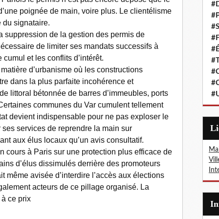
#
d’une poignée de main, voire plus. Le clientélisme
#P
é du signataire.
#S
 suppression de la gestion des permis de
#F
i nécessaire de limiter ses mandats successifs à
#É
cumul et les conflits d’intérêt.
#T
 matière d’urbanisme où les constructions
#C
e dans la plus parfaite incohérence et
#C
nde littoral bétonnée de barres d’immeubles, ports
#
. Certaines communes du Var cumulent tellement
tat devient indispensable pour ne pas exploser le
L
r ses services de reprendre la main sur
ant aux élus locaux qu’un avis consultatif.
Mai
n cours à Paris sur une protection plus efficace de
Vil
ins d’élus dissimulés derrière des promoteurs
Int
t même avisée d’interdire l’accès aux élections
également acteurs de ce pillage organisé. La
 à ce prix
I