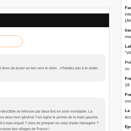
Fa
int
(A
Ira
mis
La
"Vi
Pr
 donc de poser un lien vers le mien .. n'hésitez pas à le visiter.
de 
Fr
18 
Fr
coc
La
structible se retrouve par deux fois en zone inondable. La
éco
 les deux mon général ! l'un signe le permis de la main gauche,
 dit-il mais lequel ? celui de pompier ou celui d'aide ménagère ?
Ep
ocasse des villages de France !