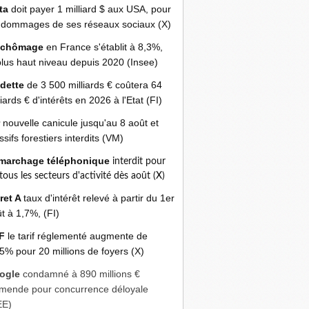
ta
doit payer 1 milliard $ aux USA, pour
 dommages de ses réseaux sociaux (X)
 chômage
en France s'établit à 8,3%,
plus haut niveau depuis 2020 (Insee)
 dette
de 3 500 milliards € coûtera 64
liards € d'intérêts en 2026 à l'Etat (FI)
r
nouvelle canicule jusqu'au 8 août et
sifs forestiers interdits (VM)
marchage téléphonique
interdit pour
 tous les secteurs d'activité dès août (X)
ret A
taux d'intérêt relevé à partir du 1er
t à 1,7%, (FI)
F
le tarif réglementé augmente de
5% pour 20 millions de foyers (X)
ogle
condamné à 890 millions €
mende pour concurrence déloyale
EE)