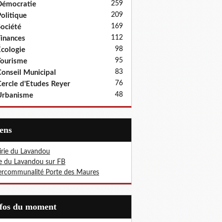
259
Démocratie
209
olitique
169
ociété
112
inances
98
cologie
95
ourisme
83
onseil Municipal
76
ercle d'Etudes Reyer
48
Urbanisme
iens
rie du Lavandou
le du Lavandou sur FB
ercommunalité Porte des Maures
nfos du moment