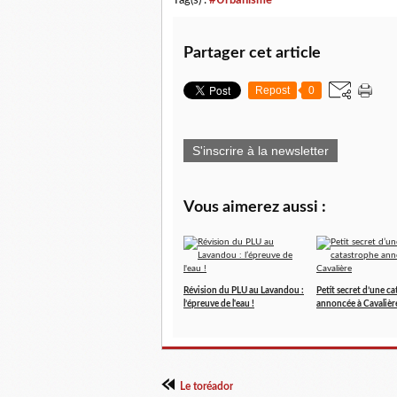
Tag(s) :
#Urbanisme
Partager cet article
Repost
0
S'inscrire à la newsletter
Vous aimerez aussi :
Révision du PLU au Lavandou :
Petit secret d’une c
l’épreuve de l'eau !
annoncée à Cavalièr
Le toréador