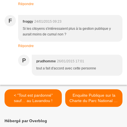
Répondre
F
froggy
24/01/2015 09:23
Si les citoyens s'intéressaient plus à la gestion publique y
aurait moins de cumul non ?
Répondre
P
prudhomme
26/01/2015 17:01
tout a fait d'accord avec cette personne
< "Tout est pardonné"
Enquête Publique sur la
sauf… au Lavandou !
Charte du Parc National de
Port-Cros >
Hébergé par Overblog