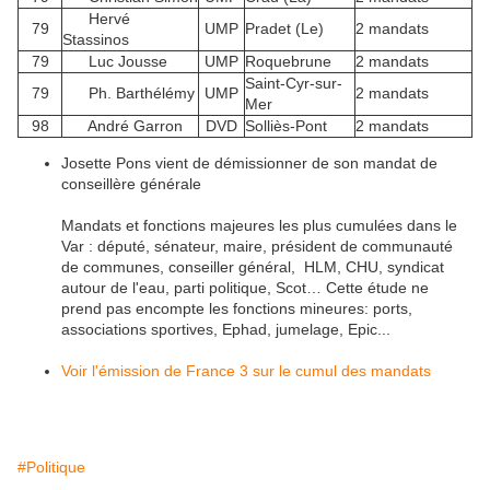
Hervé
79
UMP
Pradet (Le)
2 mandats
Stassinos
79
Luc Jousse
UMP
Roquebrune
2 mandats
Saint-Cyr-sur-
79
Ph. Barthélémy
UMP
2 mandats
Mer
98
André Garron
DVD
Solliès-Pont
2 mandats
Josette Pons vient de démissionner de son mandat de
conseillère générale
Mandats et fonctions majeures les plus cumulées dans le
Var : député, sénateur, maire, président de communauté
de communes, conseiller général, HLM, CHU, syndicat
autour de l'eau, parti politique, Scot… Cette étude ne
prend pas encompte les fonctions mineures: ports,
associations sportives, Ephad, jumelage, Epic...
Voir l'émission de France 3 sur le cumul des mandats
#Politique