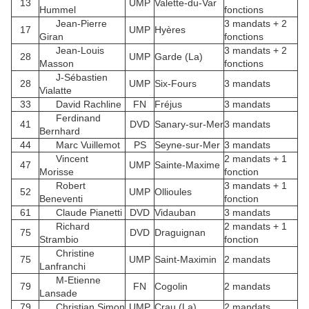
13
UMP
Valette-du-Var
Hummel
fonctions
Jean-Pierre
3 mandats + 2
17
UMP
Hyères
Giran
fonctions
Jean-Louis
3 mandats + 2
28
UMP
Garde (La)
Masson
fonctions
J-Sébastien
28
UMP
Six-Fours
3 mandats
Vialatte
33
David Rachline
FN
Fréjus
3 mandats
Ferdinand
41
DVD
Sanary-sur-Mer
3 mandats
Bernhard
44
Marc Vuillemot
PS
Seyne-sur-Mer
3 mandats
Vincent
2 mandats + 1
47
UMP
Sainte-Maxime
Morisse
fonction
Robert
3 mandats + 1
52
UMP
Ollioules
Beneventi
fonction
61
Claude Pianetti
DVD
Vidauban
3 mandats
Richard
2 mandats + 1
75
DVD
Draguignan
Strambio
fonction
Christine
75
UMP
Saint-Maximin
2 mandats
Lanfranchi
M-Etienne
79
FN
Cogolin
2 mandats
Lansade
79
Christian Simon
UMP
Crau (La)
2 mandats