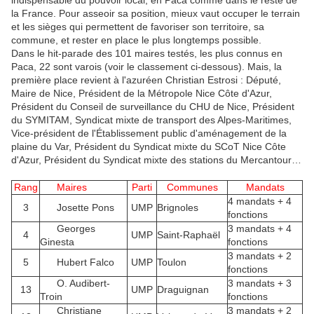
indispensable du pouvoir local, en Paca comme dans le reste de
la France. Pour asseoir sa position, mieux vaut occuper le terrain
et les sièges qui permettent de favoriser son territoire, sa
commune, et rester en place le plus longtemps possible.
Dans le hit-parade des 101 maires testés, les plus connus en
Paca, 22 sont varois (voir le classement ci-dessous). Mais, la
première place revient à l'azuréen Christian Estrosi : Député,
Maire de Nice, Président de la Métropole Nice Côte d'Azur,
Président du Conseil de surveillance du CHU de Nice, Président
du SYMITAM, Syndicat mixte de transport des Alpes-Maritimes,
Vice-président de l'Établissement public d'aménagement de la
plaine du Var, Président du Syndicat mixte du SCoT Nice Côte
d'Azur, Président du Syndicat mixte des stations du Mercantour…
Rang
Maires
Parti
Communes
Mandats
4 mandats + 4
3
Josette Pons
UMP
Brignoles
fonctions
Georges
3 mandats + 4
4
UMP
Saint-Raphaël
Ginesta
fonctions
3 mandats + 2
5
Hubert Falco
UMP
Toulon
fonctions
O. Audibert-
3 mandats + 3
13
UMP
Draguignan
Troin
fonctions
Christiane
3 mandats + 2