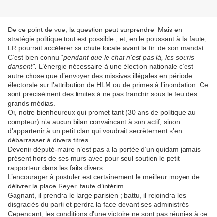
De ce point de vue, la question peut surprendre. Mais en
stratégie politique tout est possible ; et, en le poussant à la faute,
LR pourrait accélérer sa chute locale avant la fin de son mandat.
C’est bien connu "
pendant que le chat n’est pas là, les souris
dansent".
L’énergie nécessaire à une élection nationale c’est
autre chose que d’envoyer des missives illégales en période
électorale sur l’attribution de HLM ou de primes à l’inondation. Ce
sont précisément des limites à ne pas franchir sous le feu des
grands médias.
Or, notre bienheureux qui promet tant (30 ans de politique au
compteur) n’a aucun bilan convaincant à son actif, sinon
d’appartenir à un petit clan qui voudrait secrètement s’en
débarrasser à divers titres.
Devenir député-maire n’est pas à la portée d’un quidam jamais
présent hors de ses murs avec pour seul soutien le petit
rapporteur dans les faits divers.
L’encourager à postuler est certainement le meilleur moyen de
délivrer la place Reyer, faute d’intérim.
Gagnant, il prendra le large parisien ; battu, il rejoindra les
disgraciés du parti et perdra la face devant ses administrés
Cependant, les conditions d’une victoire ne sont pas réunies à ce