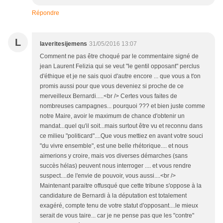
Répondre
L
laveritesijemens
31/05/2016 13:07
Comment ne pas être choqué par le commentaire signé de
jean Laurent Felizia qui se veut "le gentil opposant" perclus
d'éthique et je ne sais quoi d'autre encore ... que vous a t'on
promis aussi pour que vous deveniez si proche de ce
merveilleux Bernardi.....<br /> Certes vous faites de
nombreuses campagnes... pourquoi ??? et bien juste comme
notre Maire, avoir le maximum de chance d'obtenir un
mandat...quel qu'il soit...mais surtout être vu et reconnu dans
ce milieu "politicard"....Que vous mettiez en avant votre souci
"du vivre ensemble", est une belle rhétorique.... et nous
aimerions y croire, mais vos diverses démarches (sans
succès hélas) peuvent nous interroger .... et vous rendre
suspect....de l'envie de pouvoir, vous aussi....<br />
Maintenant paraitre offusqué que cette tribune s'oppose à la
candidature de Bernardi à la députation est totalement
exagéré, compte tenu de votre statut d'opposant....le mieux
serait de vous taire... car je ne pense pas que les "contre"