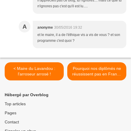
n'apprécies pas ce blog, tu l'ignores.... mais ce que tu
n'ignores pas c'est qu'il est lu.....
A
anonyme
30/05/2016 19:32
et le maire, il a de l'éthique vis a vis de vous ? et son
programme c'est quoi ?
< Maire du Lavandou :
Pourquoi nos diplômés ne
l'arroseur arrosé !
réussissent pas en France
? >
Hébergé par Overblog
Top articles
Pages
Contact