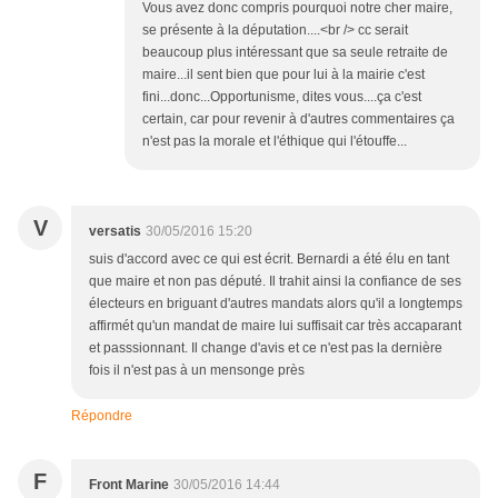
Vous avez donc compris pourquoi notre cher maire,
se présente à la députation....<br /> cc serait
beaucoup plus intéressant que sa seule retraite de
maire...il sent bien que pour lui à la mairie c'est
fini...donc...Opportunisme, dites vous....ça c'est
certain, car pour revenir à d'autres commentaires ça
n'est pas la morale et l'éthique qui l'étouffe...
V
versatis
30/05/2016 15:20
suis d'accord avec ce qui est écrit. Bernardi a été élu en tant
que maire et non pas député. Il trahit ainsi la confiance de ses
électeurs en briguant d'autres mandats alors qu'il a longtemps
affirmét qu'un mandat de maire lui suffisait car très accaparant
et passsionnant. Il change d'avis et ce n'est pas la dernière
fois il n'est pas à un mensonge près
Répondre
F
Front Marine
30/05/2016 14:44