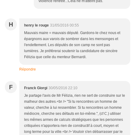
violence rentrée...Cela ne m'atteint pas.
H
henry le rouge
31/05/2016 00:55
Mauvais maire = mauvais député. Gardons-le chez nous et
épargnons aux varois de sombrer dans les mensonges et
l'endettement. Les députés de son camp ne sont pas
lumières. Je préférerai soutenir la candidature de sincère
Félizia que celle du menteur Bernardi.
Répondre
F
Franck Giorgi
30/05/2016 22:10
Je partage l'avis de Mr Félizia, rien ne sert de construire sur le
malheur des autres.<br /> "Si tu rencontres un homme de
valeur, cherche à lui ressembler. Si tu rencontres un homme
médiocre, cherche ses défauts en toi-même.", (cf C.) utiliser
les mêmes armes de calculs stratégiques que les personnes
critiquées n'apportera rien de constructif à court, moyen et
long terme pour la ville.<br /> Vouloir s'en débarrasser par le