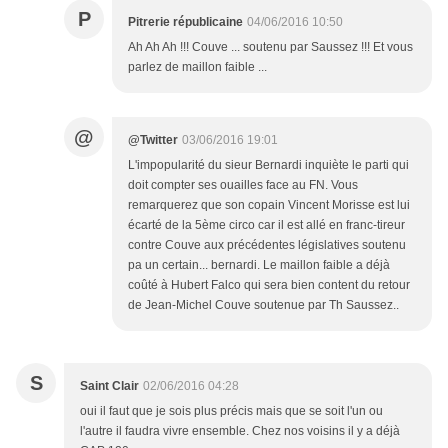
P
Pitrerie républicaine
04/06/2016 10:50
Ah Ah Ah !!! Couve ... soutenu par Saussez !!! Et vous
parlez de maillon faible ...
@
@Twitter
03/06/2016 19:01
L'impopularité du sieur Bernardi inquiète le parti qui
doit compter ses ouailles face au FN. Vous
remarquerez que son copain Vincent Morisse est lui
écarté de la 5ème circo car il est allé en franc-tireur
contre Couve aux précédentes législatives soutenu
pa un certain... bernardi. Le maillon faible a déjà
coûté à Hubert Falco qui sera bien content du retour
de Jean-Michel Couve soutenue par Th Saussez..
S
Saint Clair
02/06/2016 04:28
oui il faut que je sois plus précis mais que se soit l'un ou
l'autre il faudra vivre ensemble. Chez nos voisins il y a déjà