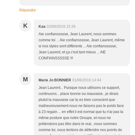
Répondre
K
Kaa
02/06/2016 15:26
Aie confianssssse, Jean Laurent, nous sommes
comme toi ... Aie confianssssse, Jean Laurent, même
si nos styles sont différents ... Aie confianssssse,
Jean Laurent, et ça c'est tant mieux ... AIE
CONFIANSSSSSE !!!
M
Marie Jo BONNIER
01/06/2016 14:44
Jean Laurent... Puisque nous utilisons ce support,
continuons... place bonne ou mauvaise...je dirais
plutot la mauvaise car tu es bien conscient que
malheureusement nous ne faisons pas le poids face
à 23 regain.... en effet il est normal que tu n'ai pas la
même posture que notre Groupe, et nous ne
prétendons pas être dans le vrai...nous sommes
comme toi, nous tentons de défendre nos points de