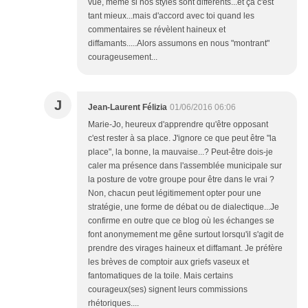
vue, même si nos styles sont différents...et ça c'est
tant mieux...mais d'accord avec toi quand les
commentaires se révèlent haineux et
diffamants.....Alors assumons en nous "montrant"
courageusement...
J
Jean-Laurent Félizia
01/06/2016 06:06
Marie-Jo, heureux d'apprendre qu'être opposant
c'est rester à sa place. J'ignore ce que peut être "la
place", la bonne, la mauvaise...? Peut-être dois-je
caler ma présence dans l'assemblée municipale sur
la posture de votre groupe pour être dans le vrai ?
Non, chacun peut légitimement opter pour une
stratégie, une forme de débat ou de dialectique...Je
confirme en outre que ce blog où les échanges se
font anonymement me gêne surtout lorsqu'il s'agit de
prendre des virages haineux et diffamant. Je préfère
les brèves de comptoir aux griefs vaseux et
fantomatiques de la toile. Mais certains
courageux(ses) signent leurs commissions
rhétoriques....