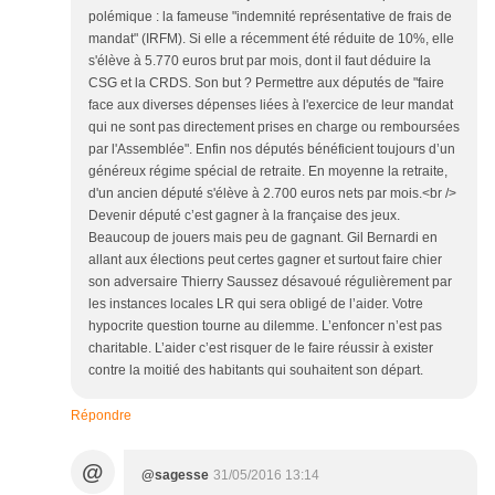
polémique : la fameuse "indemnité représentative de frais de
mandat" (IRFM). Si elle a récemment été réduite de 10%, elle
s'élève à 5.770 euros brut par mois, dont il faut déduire la
CSG et la CRDS. Son but ? Permettre aux députés de "faire
face aux diverses dépenses liées à l'exercice de leur mandat
qui ne sont pas directement prises en charge ou remboursées
par l'Assemblée". Enfin nos députés bénéficient toujours d’un
généreux régime spécial de retraite. En moyenne la retraite,
d'un ancien député s'élève à 2.700 euros nets par mois.<br />
Devenir député c’est gagner à la française des jeux.
Beaucoup de jouers mais peu de gagnant. Gil Bernardi en
allant aux élections peut certes gagner et surtout faire chier
son adversaire Thierry Saussez désavoué régulièrement par
les instances locales LR qui sera obligé de l’aider. Votre
hypocrite question tourne au dilemme. L’enfoncer n’est pas
charitable. L’aider c’est risquer de le faire réussir à exister
contre la moitié des habitants qui souhaitent son départ.
Répondre
@
@sagesse
31/05/2016 13:14