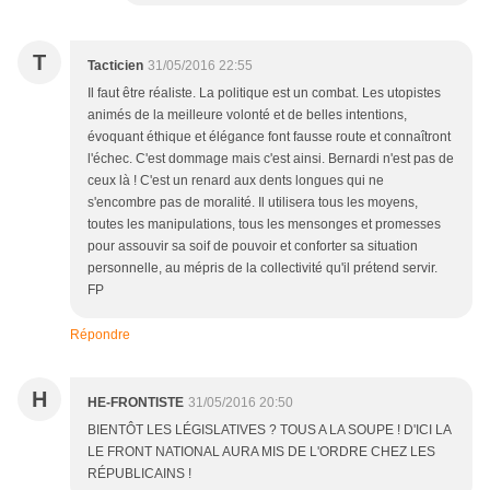
T
Tacticien
31/05/2016 22:55
Il faut être réaliste. La politique est un combat. Les utopistes
animés de la meilleure volonté et de belles intentions,
évoquant éthique et élégance font fausse route et connaîtront
l'échec. C'est dommage mais c'est ainsi. Bernardi n'est pas de
ceux là ! C'est un renard aux dents longues qui ne
s'encombre pas de moralité. Il utilisera tous les moyens,
toutes les manipulations, tous les mensonges et promesses
pour assouvir sa soif de pouvoir et conforter sa situation
personnelle, au mépris de la collectivité qu'il prétend servir.
FP
Répondre
H
HE-FRONTISTE
31/05/2016 20:50
BIENTÔT LES LÉGISLATIVES ? TOUS A LA SOUPE ! D'ICI LA
LE FRONT NATIONAL AURA MIS DE L'ORDRE CHEZ LES
RÉPUBLICAINS !