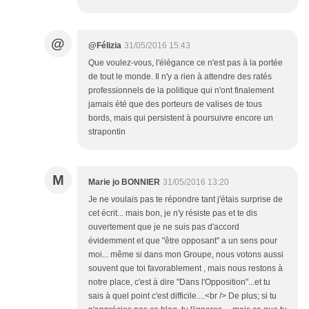
@
@Félizia
31/05/2016 15:43
Que voulez-vous, l'élégance ce n'est pas à la portée
de tout le monde. Il n'y a rien à attendre des ratés
professionnels de la politique qui n'ont finalement
jamais été que des porteurs de valises de tous
bords, mais qui persistent à poursuivre encore un
strapontin
M
Marie jo BONNIER
31/05/2016 13:20
Je ne voulais pas te répondre tant j'étais surprise de
cet écrit... mais bon, je n'y résiste pas et te dis
ouvertement que je ne suis pas d'accord
évidemment et que "être opposant" a un sens pour
moi... même si dans mon Groupe, nous votons aussi
souvent que toi favorablement , mais nous restons à
notre place, c'est à dire "Dans l'Opposition"...et tu
sais à quel point c'est difficile....<br /> De plus; si tu