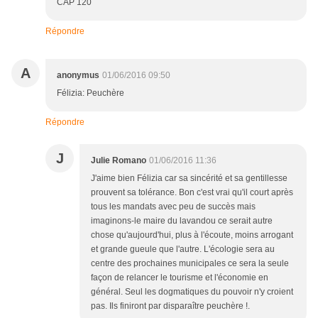
CAP 120
Répondre
A
anonymus
01/06/2016 09:50
Félizia: Peuchère
Répondre
J
Julie Romano
01/06/2016 11:36
J'aime bien Félizia car sa sincérité et sa gentillesse
prouvent sa tolérance. Bon c'est vrai qu'il court après
tous les mandats avec peu de succès mais
imaginons-le maire du lavandou ce serait autre
chose qu'aujourd'hui, plus à l'écoute, moins arrogant
et grande gueule que l'autre. L'écologie sera au
centre des prochaines municipales ce sera la seule
façon de relancer le tourisme et l'économie en
général. Seul les dogmatiques du pouvoir n'y croient
pas. Ils finiront par disparaître peuchère !.