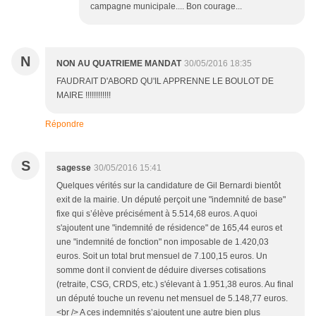
campagne municipale.... Bon courage...
N
NON AU QUATRIEME MANDAT
30/05/2016 18:35
FAUDRAIT D'ABORD QU'IL APPRENNE LE BOULOT DE
MAIRE !!!!!!!!!!!!
Répondre
S
sagesse
30/05/2016 15:41
Quelques vérités sur la candidature de Gil Bernardi bientôt
exit de la mairie. Un député perçoit une "indemnité de base"
fixe qui s’élève précisément à 5.514,68 euros. A quoi
s'ajoutent une "indemnité de résidence" de 165,44 euros et
une "indemnité de fonction" non imposable de 1.420,03
euros. Soit un total brut mensuel de 7.100,15 euros. Un
somme dont il convient de déduire diverses cotisations
(retraite, CSG, CRDS, etc.) s'élevant à 1.951,38 euros. Au final
un député touche un revenu net mensuel de 5.148,77 euros.
<br /> A ces indemnités s’ajoutent une autre bien plus