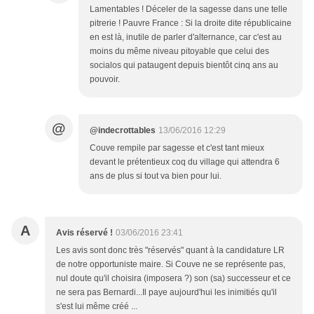
Lamentables ! Déceler de la sagesse dans une telle
pitrerie ! Pauvre France : Si la droite dite républicaine
en est là, inutile de parler d'alternance, car c'est au
moins du même niveau pitoyable que celui des
socialos qui pataugent depuis bientôt cinq ans au
pouvoir.
@
@indecrottables
13/06/2016 12:29
Couve rempile par sagesse et c'est tant mieux
devant le prétentieux coq du village qui attendra 6
ans de plus si tout va bien pour lui.
A
Avis réservé !
03/06/2016 23:41
Les avis sont donc très "réservés" quant à la candidature LR
de notre opportuniste maire. Si Couve ne se représente pas,
nul doute qu'il choisira (imposera ?) son (sa) successeur et ce
ne sera pas Bernardi...Il paye aujourd'hui les inimitiés qu'il
s'est lui même créé ...