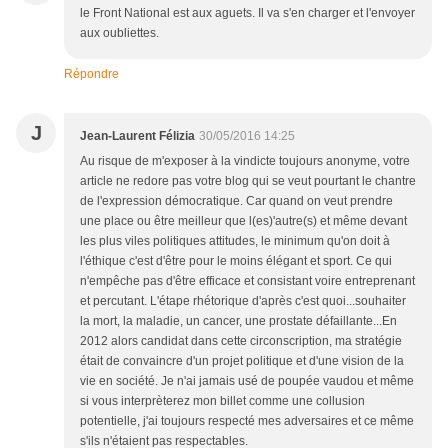
le Front National est aux aguets. Il va s'en charger et l'envoyer
aux oubliettes.
Répondre
J
Jean-Laurent Félizia
30/05/2016 14:25
Au risque de m'exposer à la vindicte toujours anonyme, votre
article ne redore pas votre blog qui se veut pourtant le chantre
de l'expression démocratique. Car quand on veut prendre
une place ou être meilleur que l(es)'autre(s) et même devant
les plus viles politiques attitudes, le minimum qu'on doit à
l'éthique c'est d'être pour le moins élégant et sport. Ce qui
n'empêche pas d'être efficace et consistant voire entreprenant
et percutant. L'étape rhétorique d'après c'est quoi...souhaiter
la mort, la maladie, un cancer, une prostate défaillante...En
2012 alors candidat dans cette circonscription, ma stratégie
était de convaincre d'un projet politique et d'une vision de la
vie en société. Je n'ai jamais usé de poupée vaudou et même
si vous interprèterez mon billet comme une collusion
potentielle, j'ai toujours respecté mes adversaires et ce même
s'ils n'étaient pas respectables.