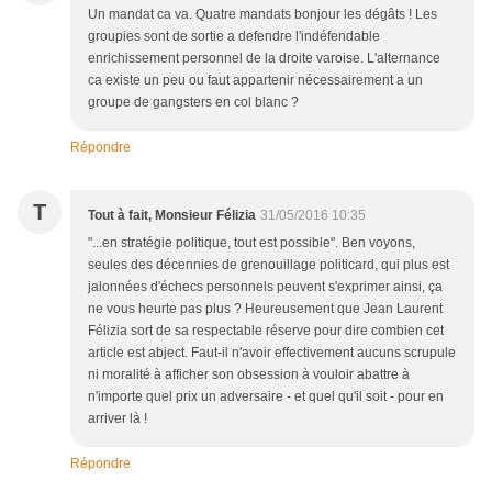
Un mandat ca va. Quatre mandats bonjour les dégâts ! Les
groupies sont de sortie a defendre l'indéfendable
enrichissement personnel de la droite varoise. L'alternance
ca existe un peu ou faut appartenir nécessairement a un
groupe de gangsters en col blanc ?
Répondre
T
Tout à fait, Monsieur Félizia
31/05/2016 10:35
"...en stratégie politique, tout est possible". Ben voyons,
seules des décennies de grenouillage politicard, qui plus est
jalonnées d'échecs personnels peuvent s'exprimer ainsi, ça
ne vous heurte pas plus ? Heureusement que Jean Laurent
Félizia sort de sa respectable réserve pour dire combien cet
article est abject. Faut-il n'avoir effectivement aucuns scrupule
ni moralité à afficher son obsession à vouloir abattre à
n'importe quel prix un adversaire - et quel qu'il soit - pour en
arriver là !
Répondre