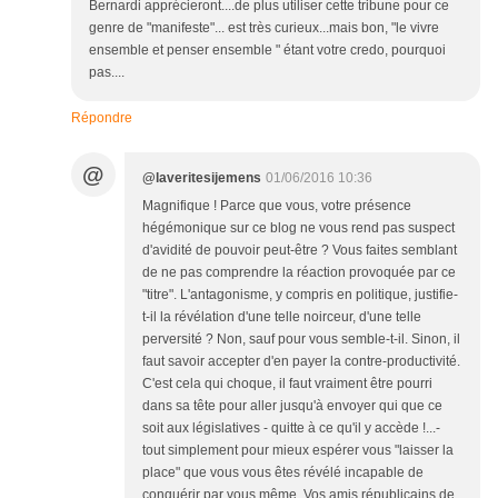
Bernardi apprécieront....de plus utiliser cette tribune pour ce
genre de "manifeste"... est très curieux...mais bon, "le vivre
ensemble et penser ensemble " étant votre credo, pourquoi
pas....
Répondre
@
@laveritesijemens
01/06/2016 10:36
Magnifique ! Parce que vous, votre présence
hégémonique sur ce blog ne vous rend pas suspect
d'avidité de pouvoir peut-être ? Vous faites semblant
de ne pas comprendre la réaction provoquée par ce
"titre". L'antagonisme, y compris en politique, justifie-
t-il la révélation d'une telle noirceur, d'une telle
perversité ? Non, sauf pour vous semble-t-il. Sinon, il
faut savoir accepter d'en payer la contre-productivité.
C'est cela qui choque, il faut vraiment être pourri
dans sa tête pour aller jusqu'à envoyer qui que ce
soit aux législatives - quitte à ce qu'il y accède !...-
tout simplement pour mieux espérer vous "laisser la
place" que vous vous êtes révélé incapable de
conquérir par vous même. Vos amis républicains de