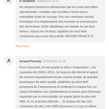
K
K.Vandame
16/06/2016 10:57
les citoyens doivent se débarrasser par les urnes des pitres,
opportunistes, nuisibles que la justice n'arrive pas à
embastiller faute de courage. Pas une commune varoise
n'échappe à la mégalomanie des hommes se prenant pour
des demi-dieux. Notre république est malade de ses élus
véreux, voyous en col blanc capables de vous faire
condamner pour avoir dit la vérité. PAUVRE FRANCE !!!
Répondre
A
Arnaud Parenty
15/06/2016 23:16
Pour l'anecdote, en ma qualité (!) d'élu ( d'opposition...) du
Lavandou de 2008 à 2014, j'ai toujours été étonné et agacé
de recevoir régulièrement et par courrier postal, de grandes
enveloppes de belle qualité, oblitérées au plein tarif,
provenant de Carqueiranne et contenant à chaque fois, un
carton d'invitation aux manifestations et autres pots d'honneur
organisés par la municipalité, sur papier glacé du plus bel
effet. Je n'y ai jamais répondu ... Si chaque élu des 153
communes du Var ( mini 3000 personnes ) a reçu la même