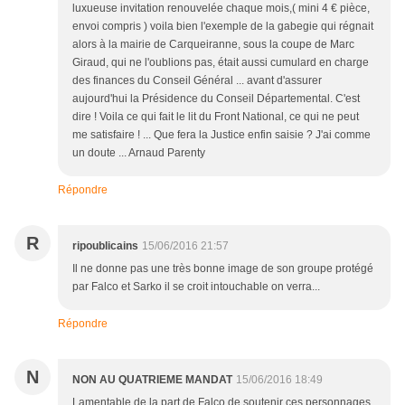
luxueuse invitation renouvelée chaque mois,( mini 4 € pièce,
envoi compris ) voila bien l'exemple de la gabegie qui régnait
alors à la mairie de Carqueiranne, sous la coupe de Marc
Giraud, qui ne l'oublions pas, était aussi cumulard en charge
des finances du Conseil Général ... avant d'assurer
aujourd'hui la Présidence du Conseil Départemental. C'est
dire ! Voila ce qui fait le lit du Front National, ce qui ne peut
me satisfaire ! ... Que fera la Justice enfin saisie ? J'ai comme
un doute ... Arnaud Parenty
Répondre
R
ripoublicains
15/06/2016 21:57
Il ne donne pas une très bonne image de son groupe protégé
par Falco et Sarko il se croit intouchable on verra...
Répondre
N
NON AU QUATRIEME MANDAT
15/06/2016 18:49
Lamentable de la part de Falco de soutenir ces personnages