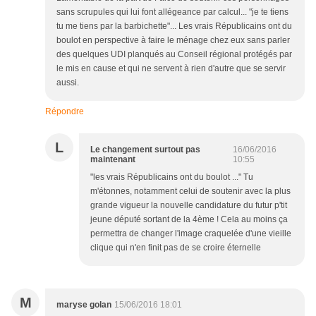
sans scrupules qui lui font allégeance par calcul... "je te tiens
tu me tiens par la barbichette"... Les vrais Républicains ont du
boulot en perspective à faire le ménage chez eux sans parler
des quelques UDI planqués au Conseil régional protégés par
le mis en cause et qui ne servent à rien d'autre que se servir
aussi.
Répondre
L
Le changement surtout pas
16/06/2016
maintenant
10:55
"les vrais Républicains ont du boulot ..." Tu
m'étonnes, notamment celui de soutenir avec la plus
grande vigueur la nouvelle candidature du futur p'tit
jeune député sortant de la 4ème ! Cela au moins ça
permettra de changer l'image craquelée d'une vieille
clique qui n'en finit pas de se croire éternelle
M
maryse golan
15/06/2016 18:01