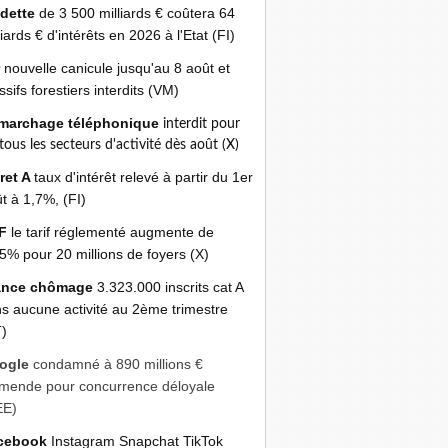
 dette
de 3 500 milliards € coûtera 64
liards € d'intérêts en 2026 à l'Etat (FI)
r
nouvelle canicule jusqu'au 8 août et
sifs forestiers interdits (VM)
marchage téléphonique
interdit pour
 tous les secteurs d'activité dès août (X)
ret A
taux d'intérêt relevé à partir du 1er
t à 1,7%, (FI)
F
le tarif réglementé augmente de
5% pour 20 millions de foyers (X)
ance chômage
3.323.000 inscrits cat A
s aucune activité au 2ème trimestre
)
ogle
condamné à 890 millions €
mende pour concurrence déloyale
EE)
cebook
Instagram Snapchat TikTok