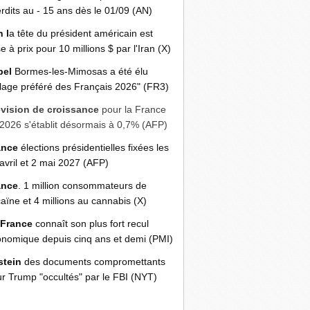
erdits au - 15 ans dès le 01/09 (AN)
n l
a tête du président américain est
e à prix pour 10 millions $ par l'Iran (X)
bel
Bormes-les-Mimosas a été élu
llage préféré des Français 2026" (FR3)
évision de croissance
pour la France
2026 s'établit désormais à 0,7% (AFP)
ance
élections présidentielles fixées les
avril et 2 mai 2027 (AFP)
ance
. 1 million consommateurs de
aïne et 4 millions au cannabis (X)
 France
connaît son plus fort recul
nomique depuis cinq ans et demi (PMI)
stein
des documents compromettants
r Trump "occultés" par le FBI (NYT)