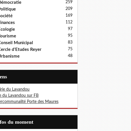
259
Démocratie
209
olitique
169
ociété
112
inances
97
cologie
95
ourisme
83
onseil Municipal
75
ercle d'Etudes Reyer
48
Urbanisme
iens
rie du Lavandou
le du Lavandou sur FB
ercommunalité Porte des Maures
nfos du moment