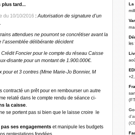
La
plus tard...
mil
e du 10/10/2016
:
Autorisation de signature d’un
Va
.
mas
rains attendues ne pourront se concrétiser avant la
Dé
e l’assemblée délibérante décident
les
le Crédit Foncier pour le compte du réseau Caisse
Liv
aoû
ieux-disante pour un montant de 1.900.000€.
ED
oix pour et 3 contres (Mme Marie-Jo Bonnier, M
+2,
Fr
s contracté un prêt pour en rembourser un autre
san
me relaté dans le compte rendu de séance ci-
(FT
s la caisse
.
Go
 se portent pas si bien que le laisse croire le
d'a
(C
nt pas ses engagements
et manipule les budgets
Fa
os protestations fondées.