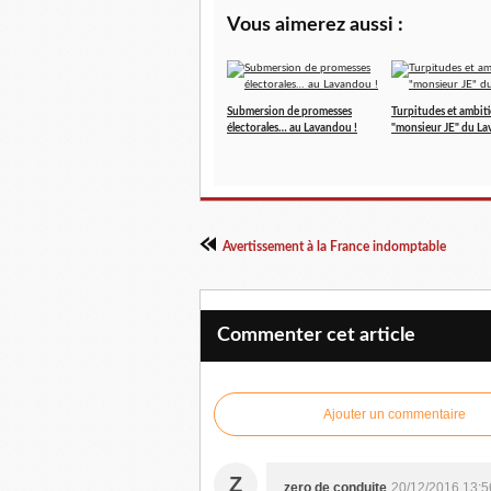
Vous aimerez aussi :
Submersion de promesses
Turpitudes et ambit
électorales… au Lavandou !
"monsieur JE" du L
Avertissement à la France indomptable
Commenter cet article
Ajouter un commentaire
Z
zero de conduite
20/12/2016 13:5