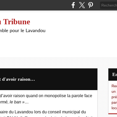
 Tribune
ble pour le Lavandou
t d'avoir raison…
Red
un 
 d’avoir raison quand on monopolise la parole face
pré
rmé, le ban »
…
par
loc
 maire du Lavandou lors du conseil municipal du