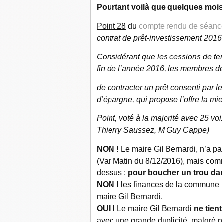
Pourtant voilà que quelques mois 
Point 28
du
compte rendu de séanc
contrat de prêt-investissement 2016
Considérant que les cessions de ter
fin de l’année 2016, les membres d
de contracter un prêt consenti par 
d’épargne, qui propose l’offre la m
Point, voté à la majorité avec 25 v
Thierry Saussez, M Guy Cappe)
NON !
Le maire Gil Bernardi, n’a pa
(Var Matin du 8/12/2016), mais com
dessus :
pour boucher un trou dan
NON !
les finances de la commune ne
maire Gil Bernardi.
OUI !
Le maire Gil Bernardi
ne tie
avec une grande duplicité, malgré n