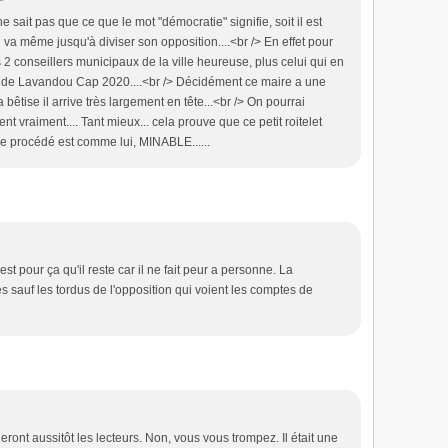
 sait pas que ce que le mot "démocratie" signifie, soit il est
il va même jusqu'à diviser son opposition....<br /> En effet pour
es 2 conseillers municipaux de la ville heureuse, plus celui qui en
res de Lavandou Cap 2020....<br /> Décidément ce maire a une
a bêtise il arrive très largement en tête...<br /> On pourrai
nt vraiment.... Tant mieux... cela prouve que ce petit roitelet
 le procédé est comme lui, MINABLE......
 pour ça qu'il reste car il ne fait peur a personne. La
es sauf les tordus de l'opposition qui voient les comptes de
crieront aussitôt les lecteurs. Non, vous vous trompez. Il était une