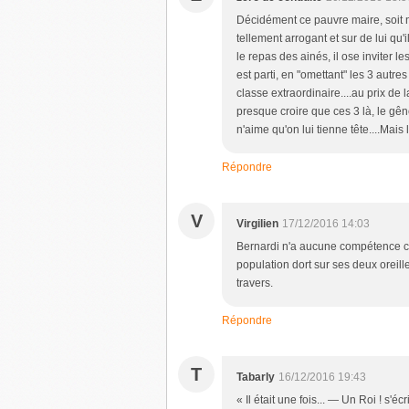
Décidément ce pauvre maire, soit ne
tellement arrogant et sur de lui qu'
le repas des ainés, il ose inviter l
est parti, en "omettant" les 3 aut
classe extraordinaire....au prix de l
presque croire que ces 3 là, le gêne
n'aime qu'on lui tienne tête....Mais
Répondre
V
Virgilien
17/12/2016 14:03
Bernardi n'a aucune compétence cest
population dort sur ses deux oreill
travers.
Répondre
T
Tabarly
16/12/2016 19:43
« Il était une fois... — Un Roi ! s'é