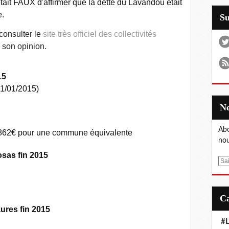
tait FAUX d'affirmer que la dette du Lavandou était
e.
S
onsulter le
site très officiel des collectivités
 son opinion.
15
01/01/2015)
00€
Abo
 862€ pour une commune équivalente
nou
sas fin 2015
E
m
0€
a
i
l
ures fin 2015
#L