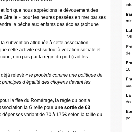
int
 et fort que nous apprécions le dévouement des
Ira
a Girelle » pour les heures passées en mer par ses
mis
endre la pêche aux enfants des écoles (soit une
La
"Vi
 la subvention attribuée à cette association
Pr
ue cette activité est surtout à vocation sociale et
de 
mune, non pas par la régie du port (cad les
Fr
18 
 déjà relevé
« le procédé comme une politique de
Fr
x principes d’égalité des citoyens devant les
coc
La
our la fête du Romérage, la régie du port a
éco
association la Girelle pour
une sortie de 63
Ep
s dépenses variant de 70 à 175€ selon la taille du
pou