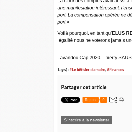
La Cour des comptes avait aussi à 
une manifestation intéressant, l’e
port. La compensation opérée ne d
port »
Voilà pourquoi, en tant qu’
ELUS R
légalité nous ne voterons jamais un
Lavandou Cap 2020. Thierry SAU
Tag(s) :
#Le bêtisier du maire
,
#Finances
Partager cet article
Repost
0
S'inscrire à la newsletter