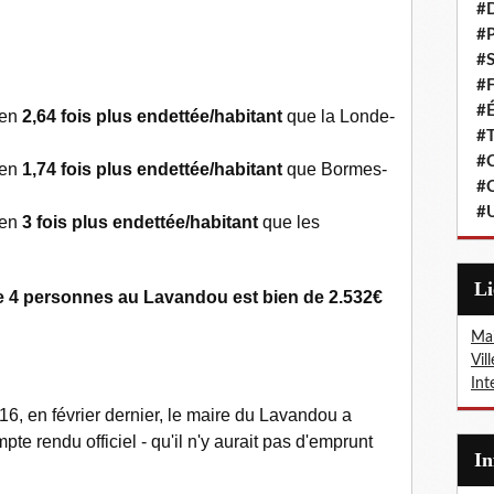
#
#P
#S
#F
#É
ien
2,64 fois plus endettée/habitant
que la Londe-
#T
#C
ien
1,74 fois plus endettée/habitant
que Bormes-
#C
#
ien
3 fois plus endettée/habitant
que les
L
e 4 personnes au Lavandou est bien de 2.532€
Mai
Vil
Int
16, en février dernier, le maire du Lavandou a
te rendu officiel - qu'il n'y aurait pas d'emprunt
I