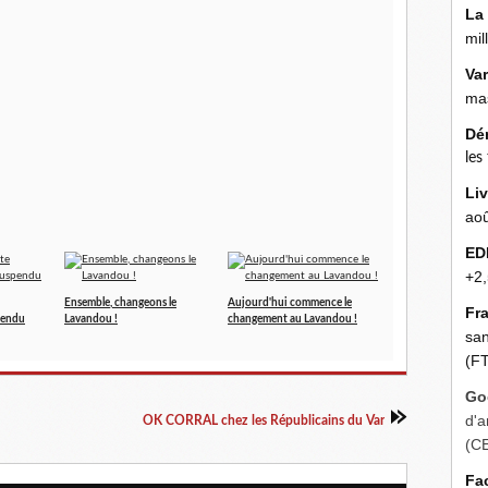
La
mil
Va
mas
Dé
les
Liv
aoû
ED
+2,
Ensemble, changeons le
Aujourd'hui commence le
Fr
pendu
Lavandou !
changement au Lavandou !
san
(FT
Go
d'a
OK CORRAL chez les Républicains du Var
(C
Fa