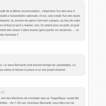
té de la 8ème circonscription...c'était bien l'un des seul à
duité à l'assemblée nationale, et oui, cela existe !!un des seuls
toyens, là, encore les gens n'ont rien compris, au lieu de voter
t tout ce qu'il a réalisé, non, ils votent pour un parti, et quel
raiment des veaux !! allez braves gens partez en vacances.......la
orte monnaie !!
u. Le sieur Bernardi s'est encore trompé de candidat(e). Le
a valise et laisser la place à un vrai projet d'avenir.
5:10
" le soir des élections de constater que sa "magnifique «avait été
méritée...<br /> Eh oui, monsieur Bernardi, vous êtes nul car