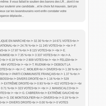
même. Il vous fallait le soutien des barons des LR....dont il ne
ur soutenir une candidate....et le choix fut mauvais...tant pis
ieux car les lavandourains vont enfin constater votre
ogance déplacée...
QUE EN MARCHE<br /> 32.30 %<br /> 14 671 VOTES<br />
ATIONAL<br /> 24.76 %<br /> 11 245 VOTES<br /> <br /> F.
r /> 17.87 %<br /> 8 115 VOTES<br /> <br /> E.
ISE<br /> 7.35 %<br /> 3 337 VOTES<br /> <br /> A.
 /> 6.18 %<br /> 2 809 VOTES<br /> <br /> FELIZIA<br />
 484 VOTES<br /> <br /> T. RUDNIK<br /> DEBOUT LA
TES<br /> <br /> C. MOILIER<br /> DIVERS<br /> 1.38 %<br />
ARDI<br /> PARTI COMMUNISTE FRANÇAIS<br /> 1.37 %<br />
I-BOSSI<br /> DIVERS DROITE<br /> 1.16 %<br /> 529
 /> EXTRÊME DROITE<br /> 0.93 %<br /> 422 VOTES<br /> <br
> 0.71 %<br /> 323 VOTES<br /> <br /> J. MANISCALCO<br />
VOTES<br /> <br /> G. CABRERA<br /> EXTRÊME GAUCHE<br
 <br /> G. DE MONTGOLFIER<br /> DIVERS<br /> 0.19 %<br />
S<br /> DIVERS DROITE<br /> 0.00 %<br /> 0 VOTES