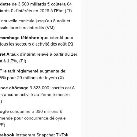
 dette
de 3 500 milliards € coûtera 64
liards € d'intérêts en 2026 à l'Etat (FI)
r
nouvelle canicule jusqu'au 8 août et
sifs forestiers interdits (VM)
marchage téléphonique
interdit pour
 tous les secteurs d'activité dès août (X)
ret A
taux d'intérêt relevé à partir du 1er
t à 1,7%, (FI)
F
le tarif réglementé augmente de
5% pour 20 millions de foyers (X)
ance chômage
3.323.000 inscrits cat A
s aucune activité au 2ème trimestre
)
ogle
condamné à 890 millions €
mende pour concurrence déloyale
EE)
cebook
Instagram Snapchat TikTok