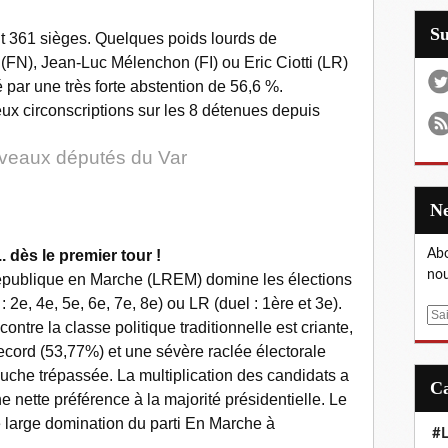
S
ait 361 sièges. Quelques poids lourds de
(FN), Jean-Luc Mélenchon (FI) ou Eric Ciotti (LR)
é par une très forte abstention de 56,6 %.
ux circonscriptions sur les 8 détenues depuis
uveaux députés du Var
.. dès le premier tour !
Abo
nou
République en Marche (LREM) domine les élections
: 2e, 4e, 5e, 6e, 7e, 8e) ou LR (duel : 1ère et 3e).
E
contre la classe politique traditionnelle est criante,
m
ecord (53,77%) et une sévère raclée électorale
a
gauche trépassée. La multiplication des candidats a
i
e nette préférence à la majorité présidentielle. Le
l
e large domination du parti En Marche à
#L