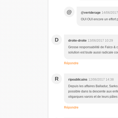
@
@vertderage
14/06/2017
OUI OUI encore un effort 
D
droite-droite
13/06/2017 10:29
Grosse responsabilité de Falco & c
solution est toute aussi radicale c
Répondre
R
ripoublicains
12/06/2017 14:38
Depuis les affaires Balladur, Sarkoz
possible dans la descente aux enfe
oligarques varois et de leurs pâle
Répondre