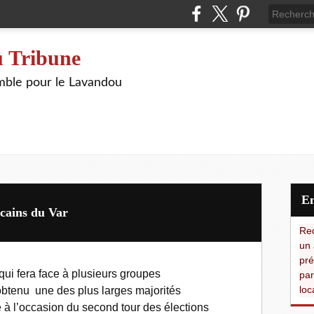
 Tribune
ble pour le Lavandou
cains du Var
Red
un 
pré
qui fera face à plusieurs groupes
par
loc
tenu une des plus larges majorités
 à l’occasion du second tour des élections