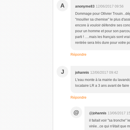
A
anonyme83
12/06/2017 09:56
Dommage pour Ollivier Trouin...dépu
"mouiller sa chemise" le plus d'assi
encore à vouloir défendre ses conci
pour un homme et pour son parcours e
parti ! .....mais les français sont v
rentrée sera très dure pour votre p
Répondre
J
johannis
12/06/2017 09:42
L'eau monte à la mairie du lavando
locataire LR a 3 ans avant de faire s
Répondre
@
@johannis
13/06/2017 1
il fallait voir "sa tronche
virée...ce qui n'était que 