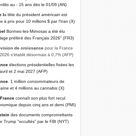
erdits au - 15 ans dès le 01/09 (AN)
n l
a tête du président américain est
e à prix pour 10 millions $ par l'Iran (X)
bel
Bormes-les-Mimosas a été élu
llage préféré des Français 2026" (FR3)
évision de croissance
pour la France
2026 s'établit désormais à 0,7% (AFP)
ance
élections présidentielles fixées les
avril et 2 mai 2027 (AFP)
ance
. 1 million consommateurs de
aïne et 4 millions au cannabis (X)
 France
connaît son plus fort recul
nomique depuis cinq ans et demi (PMI)
stein
des documents compromettants
r Trump "occultés" par le FBI (NYT)