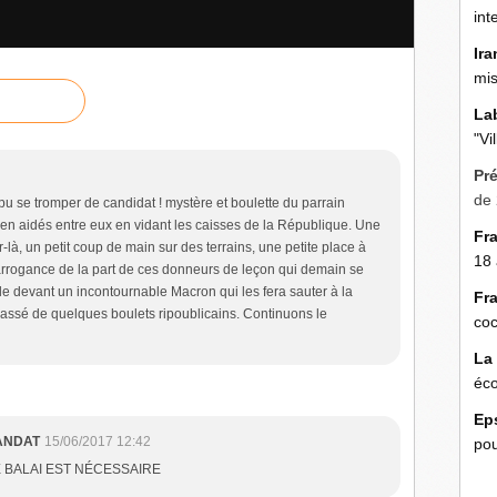
int
Ira
mis
La
"Vi
Pr
de 
pu se tromper de candidat ! mystère et boulette du parrain
ien aidés entre eux en vidant les caisses de la République. Une
Fr
ar-là, un petit coup de main sur des terrains, une petite place à
18 
arrogance de la part de ces donneurs de leçon qui demain se
e devant un incontournable Macron qui les fera sauter à la
Fr
assé de quelques boulets ripoublicains. Continuons le
coc
La
éco
Ep
ANDAT
15/06/2017 12:42
pou
 BALAI EST NÉCESSAIRE