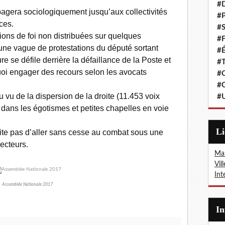
#
pagera sociologiquement jusqu’aux collectivités
#P
ces.
#S
sions de foi non distribuées sur quelques
#F
ne vague de protestations du député sortant
#É
e se défile derrière la défaillance de la Poste et
#T
uoi engager des recours selon les avocats
#C
#C
u de la dispersion de la droite (11.453 voix
#
dans les égotismes et petites chapelles en voie
L
rite pas d’aller sans cesse au combat sous une
ecteurs.
Mai
Vil
Int
Assemblée Nationale 2017
I