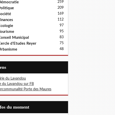
259
Démocratie
209
olitique
169
ociété
112
inances
97
cologie
95
ourisme
83
onseil Municipal
75
ercle d'Etudes Reyer
48
Urbanisme
iens
rie du Lavandou
le du Lavandou sur FB
ercommunalité Porte des Maures
nfos du moment