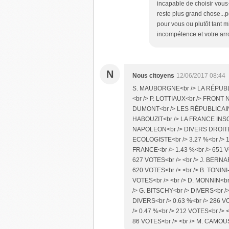
incapable de choisir vous-
reste plus grand chose...po
pour vous ou plutôt tant m
incompétence et votre arr
N
Nous citoyens
12/06/2017 08:44
S. MAUBORGNE<br /> LA RÉPUBLI
<br /> P. LOTTIAUX<br /> FRONT N
DUMONT<br /> LES RÉPUBLICAINS<b
HABOUZIT<br /> LA FRANCE INSOUM
NAPOLEON<br /> DIVERS DROITE<br
ECOLOGISTE<br /> 3.27 %<br /> 1
FRANCE<br /> 1.43 %<br /> 651 VO
627 VOTES<br /> <br /> J. BERN
620 VOTES<br /> <br /> B. TONIN
VOTES<br /> <br /> D. MONNIN<br
/> G. BITSCHY<br /> DIVERS<br /
DIVERS<br /> 0.63 %<br /> 286 
/> 0.47 %<br /> 212 VOTES<br />
86 VOTES<br /> <br /> M. CAMOU