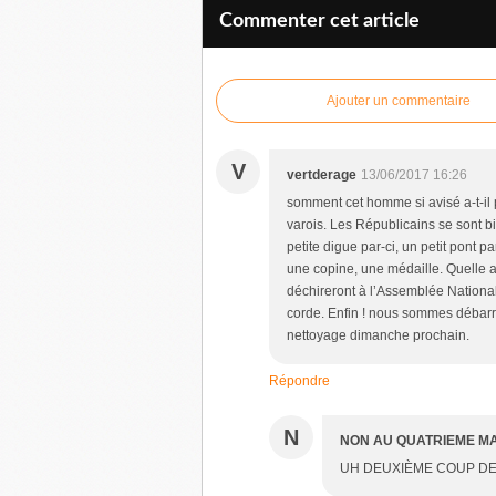
Commenter cet article
Ajouter un commentaire
V
vertderage
13/06/2017 16:26
somment cet homme si avisé a-t-il 
varois. Les Républicains se sont b
petite digue par-ci, un petit pont p
une copine, une médaille. Quelle 
déchireront à l’Assemblée National
corde. Enfin ! nous sommes débarr
nettoyage dimanche prochain.
Répondre
N
NON AU QUATRIEME M
UH DEUXIÈME COUP DE