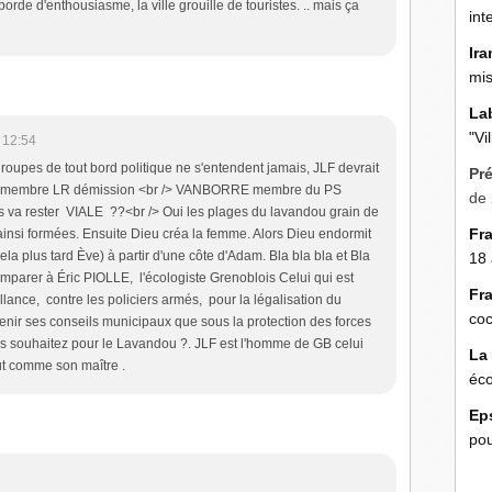
éborde d'enthousiasme, la ville grouille de touristes. .. mais ça
int
Ira
mis
La
"Vi
 12:54
pes de tout bord politique ne s'entendent jamais, JLF devrait
Pr
LADE membre LR démission <br /> VANBORRE membre du PS
de 
 va rester VIALE ??<br /> Oui les plages du lavandou grain de
Fr
 ainsi formées. Ensuite Dieu créa la femme. Alors Dieu endormit
a plus tard Ève) à partir d'une côte d'Adam. Bla bla bla et Bla
18 
 comparer à Éric PIOLLE, l'écologiste Grenoblois Celui qui est
Fr
lance, contre les policiers armés, pour la légalisation du
coc
 tenir ses conseils municipaux que sous la protection des forces
ous souhaitez pour le Lavandou ?. JLF est l'homme de GB celui
La
out comme son maître .
éco
Ep
pou