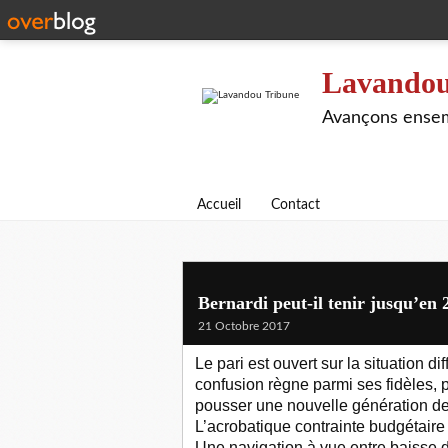
Lavandou
Avançons ensem
Accueil
Contact
Bernardi peut-il tenir jusqu’en 
21 Octobre 2017
Le pari est ouvert sur la situation di
confusion règne parmi ses fidèles, 
pousser une nouvelle génération de
L’acrobatique contrainte budgétaire
Une navigation à vue entre baisse d