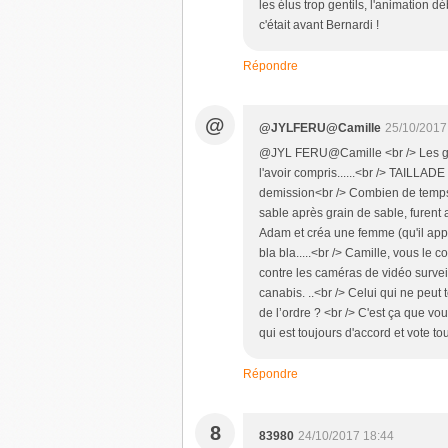
les élus trop gentils, l'animation d
c'était avant Bernardi !
Répondre
@
@JYLFERU@Camille
25/10/2017
@JYL FERU@Camille <br /> Les grou
l'avoir compris......<br /> TAIL
demission<br /> Combien de temps
sable après grain de sable, furent
Adam et créa une femme (qu'il appel
bla bla.....<br /> Camille, vous le
contre les caméras de vidéo surveil
canabis. ..<br /> Celui qui ne peut
de l’ordre ? <br /> C'est ça que v
qui est toujours d'accord et vote t
Répondre
8
83980
24/10/2017 18:44