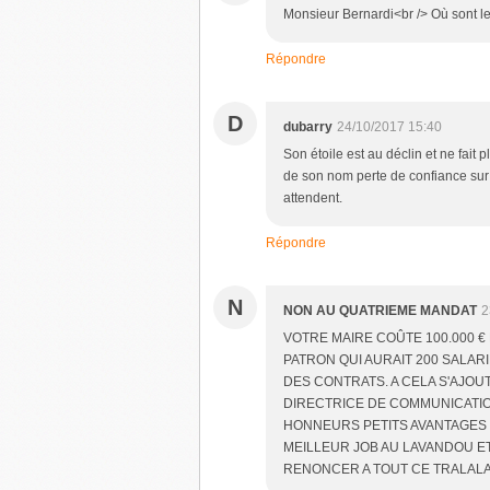
Monsieur Bernardi<br /> Où sont les
Répondre
D
dubarry
24/10/2017 15:40
Son étoile est au déclin et ne fait
de son nom perte de confiance sur s
attendent.
Répondre
N
NON AU QUATRIEME MANDAT
2
VOTRE MAIRE COÛTE 100.000 € 
PATRON QUI AURAIT 200 SALAR
DES CONTRATS. A CELA S'AJOU
DIRECTRICE DE COMMUNICATIO
HONNEURS PETITS AVANTAGES 
MEILLEUR JOB AU LAVANDOU ET
RENONCER A TOUT CE TRALALA