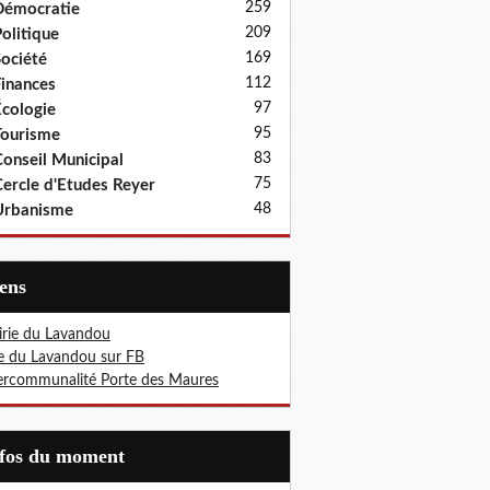
259
Démocratie
209
olitique
169
ociété
112
inances
97
cologie
95
ourisme
83
onseil Municipal
75
ercle d'Etudes Reyer
48
Urbanisme
iens
rie du Lavandou
le du Lavandou sur FB
ercommunalité Porte des Maures
nfos du moment