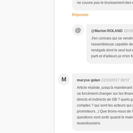
ne couvre pas le bruissement des m
Répondre
@
@Marion ROLAND
22/10
J'en connais qui se vendr
rassembleuse capable de 
renégats dont le seul but 
parti et d'ailleurs je m
M
maryse golan
22/10/2017 08:57
Article réaliste, jusqu'à maintenant 
va forcément changer sur les fina
directs et indirects de GB ? quels 
comptes ? qui sont les acteurs qui 
promoteurs...) Que tirons-nous de
questions vont sortir quand le mair
lavandourains.