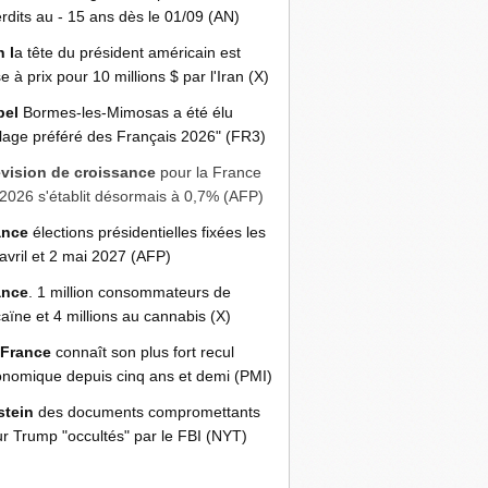
erdits au - 15 ans dès le 01/09 (AN)
n l
a tête du président américain est
e à prix pour 10 millions $ par l'Iran (X)
bel
Bormes-les-Mimosas a été élu
llage préféré des Français 2026" (FR3)
évision de croissance
pour la France
2026 s'établit désormais à 0,7% (AFP)
ance
élections présidentielles fixées les
avril et 2 mai 2027 (AFP)
ance
. 1 million consommateurs de
aïne et 4 millions au cannabis (X)
 France
connaît son plus fort recul
nomique depuis cinq ans et demi (PMI)
stein
des documents compromettants
r Trump "occultés" par le FBI (NYT)