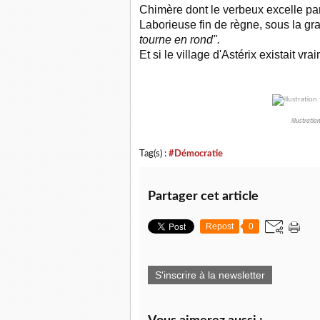
Chimère dont le verbeux excelle par
Laborieuse fin de règne, sous la gra
tourne en rond".
Et si le village d'Astérix existait vra
illustrati
Tag(s) :
#Démocratie
Partager cet article
Repost
0
S'inscrire à la newsletter