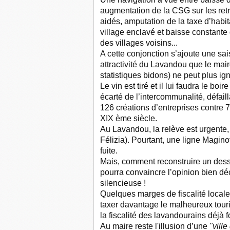
augmentation de la CSG sur les retr
aidés, amputation de la taxe d’habi
village enclavé et baisse constante 
des villages voisins...
A cette conjonction s’ajoute une sa
attractivité du Lavandou que le mai
statistiques bidons) ne peut plus ign
Le vin est tiré et il lui faudra le b
écarté de l’intercommunalité, défaill
126 créations d’entreprises contre
XIX ème siècle.
Au Lavandou, la relève est urgente,
Félizia). Pourtant, une ligne Magin
fuite.
Mais, comment reconstruire un desse
pourra convaincre l’opinion bien déci
silencieuse !
Quelques marges de fiscalité locale
taxer davantage le malheureux touri
la fiscalité des lavandourains déjà 
Au maire reste l'illusion d’une
"vill