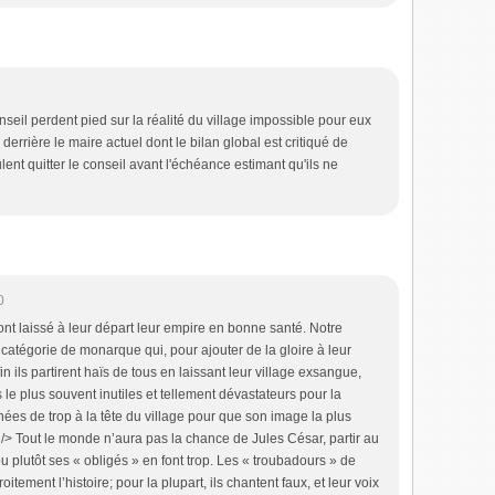
nseil perdent pied sur la réalité du village impossible pour eux
derrière le maire actuel dont le bilan global est critiqué de
lent quitter le conseil avant l'échéance estimant qu'ils ne
0
t laissé à leur départ leur empire en bonne santé. Notre
e catégorie de monarque qui, pour ajouter de la gloire à leur
 fin ils partirent haïs de tous en laissant leur village exsangue,
le plus souvent inutiles et tellement dévastateurs pour la
ées de trop à la tête du village pour que son image la plus
br /> Tout le monde n’aura pas la chance de Jules César, partir au
ou plutôt ses « obligés » en font trop. Les « troubadours » de
itement l’histoire; pour la plupart, ils chantent faux, et leur voix