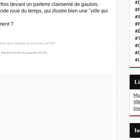
#
fois devant un parterre clairsemé de gaulois.
#P
nde roue du temps, qui illustre bien une "
ville qui
#S
iment ?
#F
#É
#T
#C
#C
on tirée de la Gazette du Lavandou N°133
#
L
Mai
Vil
Int
I