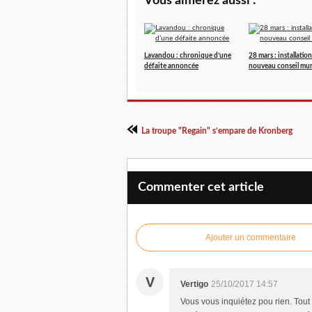
Vous aimerez aussi :
Lavandou : chronique d’une
28 mars : installatio
défaite annoncée
nouveau conseil mun
La troupe "Regain" s’empare de Kronberg
Commenter cet article
Ajouter un commentaire
V
Vertigo
25/10/2017 14:57
Vous vous inquiétez pou rien. Tout 