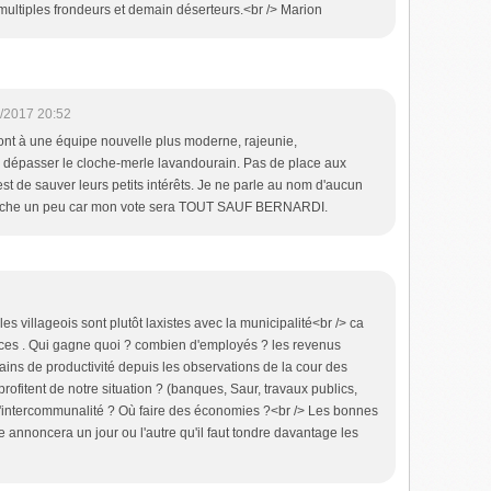
ultiples frondeurs et demain déserteurs.<br /> Marion
/2017 20:52
ont à une équipe nouvelle plus moderne, rajeunie,
dépasser le cloche-merle lavandourain. Pas de place aux
est de sauver leurs petits intérêts. Je ne parle au nom d'aucun
'en fiche un peu car mon vote sera TOUT SAUF BERNARDI.
les villageois sont plutôt laxistes avec la municipalité<br /> ca
nces . Qui gagne quoi ? combien d'employés ? les revenus
gains de productivité depuis les observations de la cour des
profitent de notre situation ? (banques, Saur, travaux publics,
 l'intercommunalité ? Où faire des économies ?<br /> Les bonnes
e annoncera un jour ou l'autre qu'il faut tondre davantage les