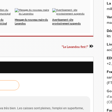
La
mil
Va
n du
Message du nouveau maire du
Avertissement: site
mas
icipal
Lavandou
provisoirement suspendu
Dé
les
Liv
"Le Lavandou first !"
aoû
ED
+2,
Fr
san
(FT
Go
d'a
(C
va très bien. Les caisses sont pleines, l'emploi en superforme,
Fa