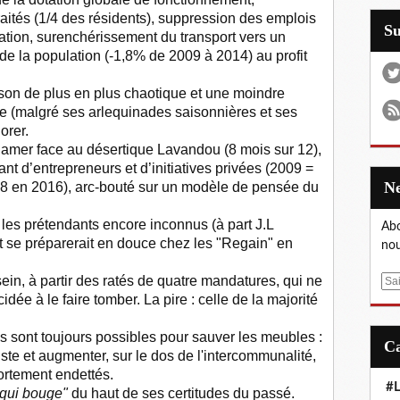
aités (1/4 des résidents), suppression des emplois
S
tation, surenchérissement du transport vers un
de la population (-1,8% de 2009 à 2014) au profit
ison de plus en plus chaotique et une moindre
re (malgré ses arlequinades saisonnières et ses
orer.
oire amer face au désertique Lavandou (8 mois sur 12),
ant d’entrepreneurs et d’initiatives privées (2009 =
 78 en 2016), arc-bouté sur un modèle de pensée du
 les prétendants encore inconnus (à part J.L
Abo
ot se préparerait en douce chez les "Regain" en
nou
in, à partir des ratés de quatre mandatures, qui ne
E
dée à le faire tomber. La pire : celle de la majorité
m
a
s sont toujours possibles pour sauver les meubles :
i
ste et augmenter, sur le dos de l'intercommunalité,
l
fortement endettés.
#L
e qui bouge"
du haut de ses certitudes du passé.