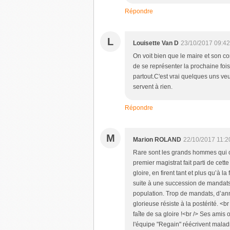
Répondre
L
Louisette Van D
23/10/2017 09:42
On voit bien que le maire et son co
de se représenter la prochaine fois 
partout.C'est vrai quelques uns veu
servent à rien.
Répondre
M
Marion ROLAND
22/10/2017 11:2
Rare sont les grands hommes qui on
premier magistrat fait parti de cett
gloire, en firent tant et plus qu’à la
suite à une succession de mandats 
population. Trop de mandats, d’ann
glorieuse résiste à la postérité. <
faîte de sa gloire !<br /> Ses amis 
l'équipe "Regain" réécrivent maladro