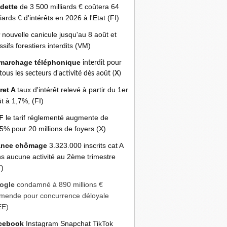
 dette
de 3 500 milliards € coûtera 64
liards € d'intérêts en 2026 à l'Etat (FI)
r
nouvelle canicule jusqu'au 8 août et
sifs forestiers interdits (VM)
marchage téléphonique
interdit pour
 tous les secteurs d'activité dès août (X)
ret A
taux d'intérêt relevé à partir du 1er
t à 1,7%, (FI)
F
le tarif réglementé augmente de
5% pour 20 millions de foyers (X)
ance chômage
3.323.000 inscrits cat A
s aucune activité au 2ème trimestre
)
ogle
condamné à 890 millions €
mende pour concurrence déloyale
EE)
cebook
Instagram Snapchat TikTok