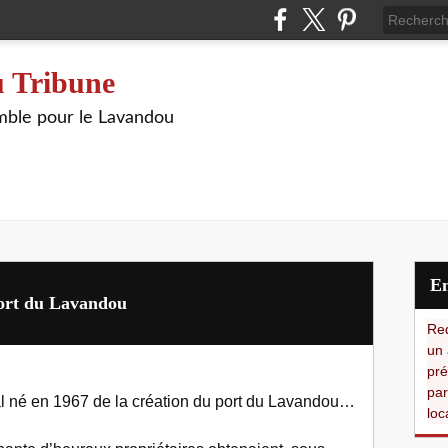
 Tribune
ble pour le Lavandou
port du Lavandou
Red
un 
pré
par
ial né en 1967 de la création du port du Lavandou…
loc