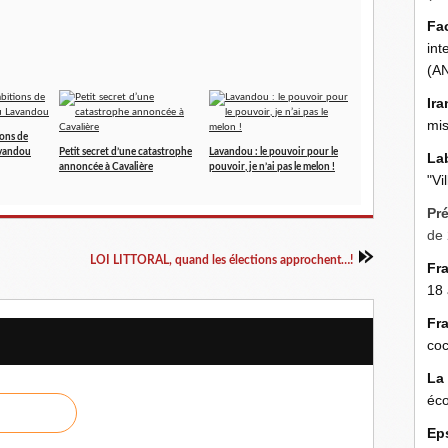
Fa
int
(A
Ira
mis
ions de
avandou
Petit secret d’une catastrophe
Lavandou : le pouvoir pour le
La
annoncée à Cavalière
pouvoir, je n’ai pas le melon !
"Vi
Pr
de 
LOI LITTORAL, quand les élections approchent…!
Fr
18 
Fr
coc
La
éco
Ep