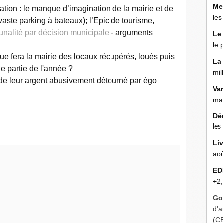
Me
ation : le manque d’imagination de la mairie et de
les
 (vaste parking à bateaux); l’Epic de tourisme,
unalité par décision municipale
- arguments
Le
le 
ue fera la mairie des locaux récupérés, loués puis
La
e partie de l'année ?
mil
 de leur argent abusivement détourné par égo
Va
mas
Dé
les
Liv
aoû
ED
+2,
Go
d'a
(C