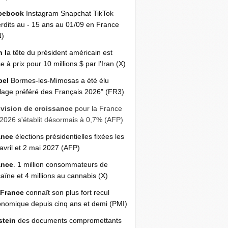
cebook
Instagram Snapchat TikTok
erdits au - 15 ans au 01/09 en France
N)
n l
a tête du président américain est
e à prix pour 10 millions $ par l'Iran (X)
bel
Bormes-les-Mimosas a été élu
llage préféré des Français 2026" (FR3)
évision de croissance
pour la France
2026 s'établit désormais à 0,7% (AFP)
ance
élections présidentielles fixées les
avril et 2 mai 2027 (AFP)
ance
. 1 million consommateurs de
aïne et 4 millions au cannabis (X)
 France
connaît son plus fort recul
nomique depuis cinq ans et demi (PMI)
stein
des documents compromettants