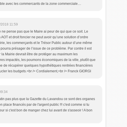
omble avec les commercants de la zone commerciale....
/2018 11:59
ne pense pas que le Maire ai peur de qui que ce soit. Le
AOT et droit foncier ne peut avoir qu’une solution d’ordre
airie, les commerçants et le Trésor Public autour d’une même
i pourra présager de l’issue de ce problème. Par contre il est
ur la Mairie devrait être de protéger au maximum les
res impactés, les poumons économiques de la ville, plutôt que
que de récupérer quelques hypothétiques rentrées financières
cler les budgets.<br /> Cordialement,<br /> Franck GIORGI
09:34
 Matin pas plus que la Gazette du Lavandou ce sont des organes
place financés par de l'argent public !!! c'est comme si tu
ur si c'est bon de manger chez lui avant de s'asseoir ! A bon