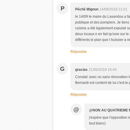
P
Péché Mignon
14/09/2018 21:01
le 14/09 le maire du Lavandou a fai
publique et des pompiers. Je tiens 
cuisine a été également expulsé sans
deux locaux n en fait qu'une sur l
différents le plan que l huissier a 
Répondre
G
gracias
21/06/2018 16:44
Constat: avec ou sans rénovation l
Bernardi est content de lui c'est le p
Répondre
@
@NON AU QUATRIEME
j'espère que l'opposition 
tout blanc)