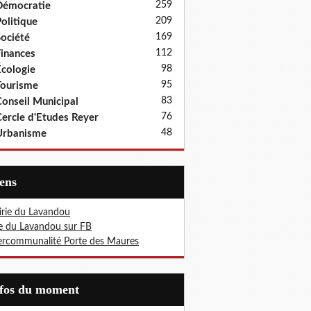
259
Démocratie
209
olitique
169
ociété
112
inances
98
cologie
95
ourisme
83
onseil Municipal
76
ercle d'Etudes Reyer
48
Urbanisme
iens
rie du Lavandou
le du Lavandou sur FB
ercommunalité Porte des Maures
nfos du moment