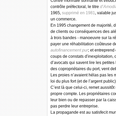
Contre monnaie sonnante et trébuch
contrôle préfectoral, le titre
d’Amodia
1965,
supprimé en 1981
, valable j
un commerce.
En 1995 changement de majorité, dé
de clients ou conséquences des aléa
à trois bandes - manoeuvre sur la r
payer une réhabilitation coûteuse 
autofinancement pur
; et entreprend
coups de constats d'inexploitation,
d’avocats qui savent lire les petites
des copropriétaires du port, vent de
Les proies n’avaient hélas pas les m
loi du plus fort (et de l’argent public
C’est là que celui-ci, remet aussitôt
propre compte. Les propriétaires c
leur bien ou de repasser par la cais
pas perdre leur entreprise.
La propagande est au satisfecit mun