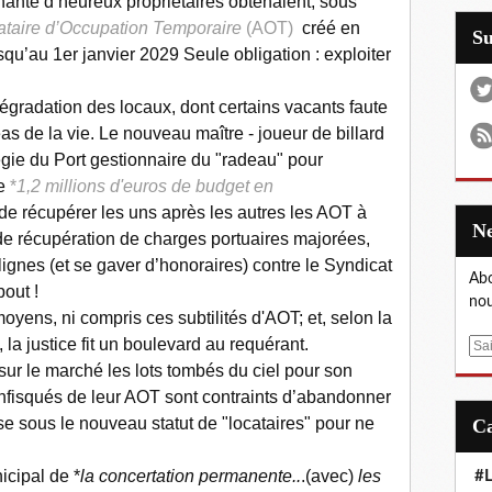
ante d’heureux propriétaires obtenaient, sous
taire d’Occupation Temporaire
(AOT)
créé en
S
usqu’au 1er janvier 2029 Seule obligation : exploiter
gradation des locaux, dont certains vacants faute
s de la vie. Le nouveau maître - joueur de billard
égie du Port gestionnaire du "radeau" pour
de
*
1,2 millions d'euros de budget en
 de récupérer les uns après les autres les AOT à
 de récupération de charges portuaires majorées,
 lignes (et se gaver d’honoraires) contre le Syndicat
Abo
bout !
nou
oyens, ni compris ces subtilités d'AOT; et, selon la
), la justice fit un boulevard au requérant.
E
 sur le marché les lots tombés du ciel pour son
m
a
onfisqués de leur AOT sont contraints d’abandonner
i
se sous le nouveau statut de "locataires" pour ne
l
icipal de *
la concertation permanente..
.(avec)
les
#L