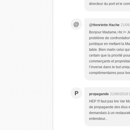
directeur du port et le c
@
@Henriette Hache
21/06
Bonjour Madame,<br /> Je 
problème de confrontation 
juridique en mettant la M
table. Bien malin celui qu
certain que la priorité po
commerçants et propriétai
l’inverse dans le but uni
complémentaires pour bou
P
propagande
21/06/2018 
HEP !!! faut pas lire Var
de propagande des élus en 
demandais à un restaurate
entendeur...