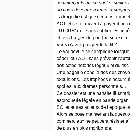
commerçants qui se sont associés 
un coup de jeune à leurs enseignes
La tragédie est que certains proprié
AOT et se retrouvent à payer d’un cô
10.000 €/an - sans oublier les impôt
et les charges du port (puisque oc
Vous n’avez pas perdu le fil ?
Le vaudeville se complique lorsque
céder leur AOT sans prévenir l’autor
des actes notariés légaux et du fisc 
Une pagaille dans le dos des citoy
expulsions. Les trophées s’accumule
spoliés, aux drames personnels…
Ce dossier est une parfaite illustrati
escroquerie légale en bande organi
SCI et autres acteurs de l’époque on
Alors se pose maintenant la questio
commerciaux ne peuvent résister à u
de plus en plus moribonde.