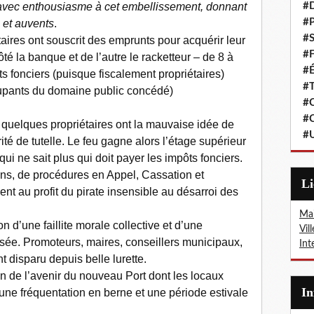
avec enthousiasme à cet embellissement, donnant
#
#P
 et auvents
.
#S
taires ont souscrit des emprunts pour acquérir leur
#F
té la banque et de l’autre le racketteur – de 8 à
#É
s fonciers (puisque fiscalement propriétaires)
#T
cupants du domaine public concédé)
#C
#C
 quelques propriétaires ont la mauvaise idée de
#
ité de tutelle. Le feu gagne alors l’étage supérieur
qui ne sait plus qui doit payer les impôts fonciers.
ens, de procédures en Appel, Cassation et
L
nt au profit du pirate insensible au désarroi des
Mai
on d’une faillite morale collective et d’une
Vil
sée. Promoteurs, maires, conseillers municipaux,
Int
t disparu depuis belle lurette.
n de l’avenir du nouveau Port dont les locaux
I
ne fréquentation en berne et une période estivale