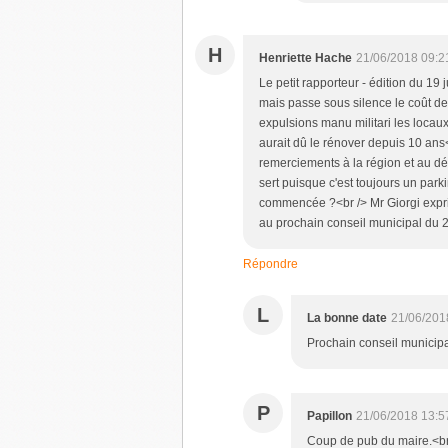
H
Henriette Hache
21/06/2018 09:2
Le petit rapporteur - édition du 19 
mais passe sous silence le coût de 
expulsions manu militari les locaux 
aurait dû le rénover depuis 10 ans<
remerciements à la région et au dé
sert puisque c'est toujours un park
commencée ?<br /> Mr Giorgi exprim
au prochain conseil municipal du 2
Répondre
L
La bonne date
21/06/201
Prochain conseil municipa
P
Papillon
21/06/2018 13:5
Coup de pub du maire.<br