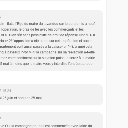
1
juin - flatte l’Ego du maire du lavandou sur le port remis à neuf
l'opération, le bras de fer avec les commerçants et les
AOT. Bien sûr sans possibilité de droit de réponse !<br /> 1/ il
br /> 2/ l'opposition a été atone sur cette opération et aucun
partement sont aussi passés à la caisse<br /> 3/ a quoi cela
ing à bateaux ?<br /> 4/ la campagne sur sa réélection a-t-elle
ez votre sentiment sur la situation puisque serez à la mairie
5 mai à moins que le maire vous y interdise l'entrée par peur.
8 15:24
l 25 juin et non pas 25 mai.
7
 /> Oui la campagne pour lui est commencée avec l'aide du