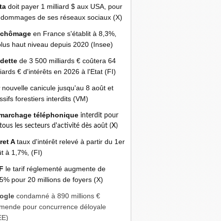
ta
doit payer 1 milliard $ aux USA, pour
 dommages de ses réseaux sociaux (X)
 chômage
en France s'établit à 8,3%,
plus haut niveau depuis 2020 (Insee)
 dette
de 3 500 milliards € coûtera 64
liards € d'intérêts en 2026 à l'Etat (FI)
r
nouvelle canicule jusqu'au 8 août et
sifs forestiers interdits (VM)
marchage téléphonique
interdit pour
 tous les secteurs d'activité dès août (X)
ret A
taux d'intérêt relevé à partir du 1er
t à 1,7%, (FI)
F
le tarif réglementé augmente de
5% pour 20 millions de foyers (X)
ogle
condamné à 890 millions €
mende pour concurrence déloyale
EE)