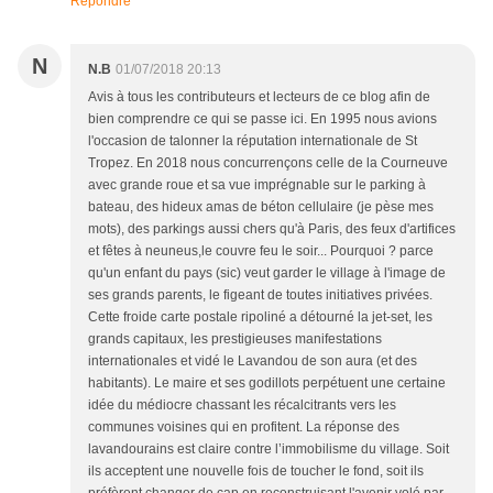
Répondre
N
N.B
01/07/2018 20:13
Avis à tous les contributeurs et lecteurs de ce blog afin de
bien comprendre ce qui se passe ici. En 1995 nous avions
l'occasion de talonner la réputation internationale de St
Tropez. En 2018 nous concurrençons celle de la Courneuve
avec grande roue et sa vue imprégnable sur le parking à
bateau, des hideux amas de béton cellulaire (je pèse mes
mots), des parkings aussi chers qu'à Paris, des feux d'artifices
et fêtes à neuneus,le couvre feu le soir... Pourquoi ? parce
qu'un enfant du pays (sic) veut garder le village à l'image de
ses grands parents, le figeant de toutes initiatives privées.
Cette froide carte postale ripoliné a détourné la jet-set, les
grands capitaux, les prestigieuses manifestations
internationales et vidé le Lavandou de son aura (et des
habitants). Le maire et ses godillots perpétuent une certaine
idée du médiocre chassant les récalcitrants vers les
communes voisines qui en profitent. La réponse des
lavandourains est claire contre l’immobilisme du village. Soit
ils acceptent une nouvelle fois de toucher le fond, soit ils