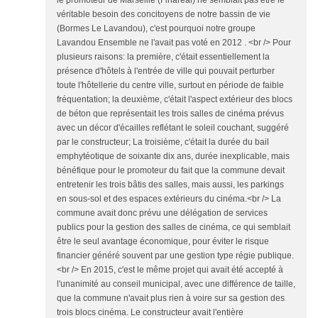
le promoteur de Marseille (Finaréal) ne semblait pas être le
véritable besoin des concitoyens de notre bassin de vie
(Bormes Le Lavandou), c'est pourquoi notre groupe
Lavandou Ensemble ne l'avait pas voté en 2012 . <br /> Pour
plusieurs raisons: la première, c'était essentiellement la
présence d'hôtels à l'entrée de ville qui pouvait perturber
toute l'hôtellerie du centre ville, surtout en période de faible
fréquentation; la deuxième, c'était l'aspect extérieur des blocs
de béton que représentait les trois salles de cinéma prévus
avec un décor d'écailles reflétant le soleil couchant, suggéré
par le constructeur; La troisième, c'était la durée du bail
emphytéotique de soixante dix ans, durée inexplicable, mais
bénéfique pour le promoteur du fait que la commune devait
entretenir les trois bâtis des salles, mais aussi, les parkings
en sous-sol et des espaces extérieurs du cinéma.<br /> La
commune avait donc prévu une délégation de services
publics pour la gestion des salles de cinéma, ce qui semblait
être le seul avantage économique, pour éviter le risque
financier généré souvent par une gestion type régie publique.
<br /> En 2015, c'est le même projet qui avait été accepté à
l'unanimité au conseil municipal, avec une différence de taille,
que la commune n'avait plus rien à voire sur sa gestion des
trois blocs cinéma. Le constructeur avait l'entière