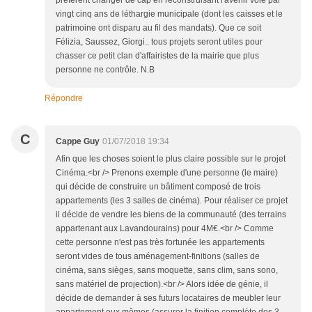
préfèrent changer de cap en reconstruisant l'avenir volé par
vingt cinq ans de léthargie municipale (dont les caisses et le
patrimoine ont disparu au fil des mandats). Que ce soit
Félizia, Saussez, Giorgi.. tous projets seront utiles pour
chasser ce petit clan d'affairistes de la mairie que plus
personne ne contrôle. N.B
Répondre
C
Cappe Guy
01/07/2018 19:34
Afin que les choses soient le plus claire possible sur le projet
Cinéma.<br /> Prenons exemple d'une personne (le maire)
qui décide de construire un bâtiment composé de trois
appartements (les 3 salles de cinéma). Pour réaliser ce projet
il décide de vendre les biens de la communauté (des terrains
appartenant aux Lavandourains) pour 4M€.<br /> Comme
cette personne n'est pas très fortunée les appartements
seront vides de tous aménagement-finitions (salles de
cinéma, sans sièges, sans moquette, sans clim, sans sono,
sans matériel de projection).<br /> Alors idée de génie, il
décide de demander à ses futurs locataires de meubler leur