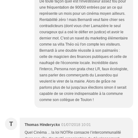
De toute façon quel est l'investisseur assez fou pour
une fréquentation de 90000 entrées par an ce qui
représente un mois pour un cinéma moyen ailleurs.
Rentabilité zéro ! mais Bernardi veut faire chier ses
contradicteurs (dont vous cher Lamazière le seul
courageux qui a osé le défier en justice) et avoir le
dernier mot. C'est un navet du marketing élémentaire
comme sa villa Théo où l'on compte les visiteurs.
Bernardi à une double réussite à son palmarès :
celle de magicien des finances publiques et celle de
naufragé de l'économie locale. Incrédible dans
l'interco, Persona non grata chez LR, faux écologiste,
sans parler des commerçants du Lavandou qui
veulent le virer de la mairie. Alors de grâce ne
parlons plus de lui jusqu'aux élections sinon il serait
capable de se croire indispensable à la commune
comme son collègue de Toulon !
T
Thomas Hinderyckx
01/07/2018 10:01
Quel Cinéma ... la loi NOTRe consacre l’intercommunalité