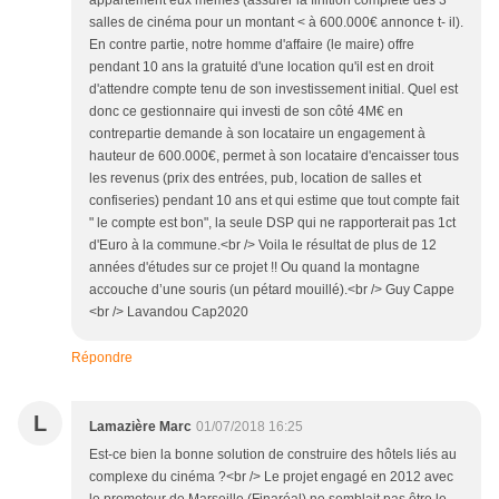
appartement eux mêmes (assurer la finition complète des 3
salles de cinéma pour un montant < à 600.000€ annonce t- il).
En contre partie, notre homme d'affaire (le maire) offre
pendant 10 ans la gratuité d'une location qu'il est en droit
d'attendre compte tenu de son investissement initial. Quel est
donc ce gestionnaire qui investi de son côté 4M€ en
contrepartie demande à son locataire un engagement à
hauteur de 600.000€, permet à son locataire d'encaisser tous
les revenus (prix des entrées, pub, location de salles et
confiseries) pendant 10 ans et qui estime que tout compte fait
" le compte est bon", la seule DSP qui ne rapporterait pas 1ct
d'Euro à la commune.<br /> Voila le résultat de plus de 12
années d'études sur ce projet !! Ou quand la montagne
accouche d’une souris (un pétard mouillé).<br /> Guy Cappe
<br /> Lavandou Cap2020
Répondre
L
Lamazière Marc
01/07/2018 16:25
Est-ce bien la bonne solution de construire des hôtels liés au
complexe du cinéma ?<br /> Le projet engagé en 2012 avec