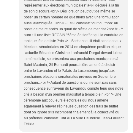
représenter aux élections municipales" a-t-il déclaré à la fin
de son discours.<br /> Dès lors, on peut tout de même se
poser un certain nombre de questions avec une formulation
aussi alambiquée...<br /> - Est-il candidat "oui" ou "non" au
poste de maire après un quart de siècle de mandat ?<br /> - Y
aura-t-il une liste REGAIN "5ème édition" et qui la conduira en
tant que tête de liste ?<br /> - Sachant qu'il était candidat aux
élections sénatoriales en 2014 en cinquième position et que
l'actuelle Sénatrice Christine Lanfranchi-Dorgal devant lui sur
la même liste, se présentera aux prochaines municipales à
Saint-Maximin, Gil Bernardi pourrait être amené à choisir
entre le Lavandou et le Palais du Luxembourg jusqu'aux
prochaines élections sénatoriales prévues en Septembre
prochain...<br /> Autant de questions qui ne sont pas sans
conséquence sur l'avenir du Lavandou compte tenu que notre
cité a besoin d'un premier magistrat à temps plein.<br /> Une
cérémonie aux couleurs électorales qui nous amène
également à relever l'épineuse question des frais de buffet
dont on ignore s'ils incombent finalement à la collectivité ou
au prétendu candidat...<br /> La Ville Heureuse. Jean-Laurent
Félizia