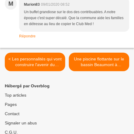
M
Marion83
09/01/2020 08:52
Un buffet grandiose sur le dos des contribuables. A notre
époque c'est super décalé. Que la commune aide les familles
en détresse au lieu de copier le Club Med !
Répondre
< Les personnalités qui vont
Une piscine flottante sur le
construire l'avenir du
bassin Beaumont à
Lavandou
Cavalière >
Hébergé par Overblog
Top articles
Pages
Contact
Signaler un abus
C.G.U.