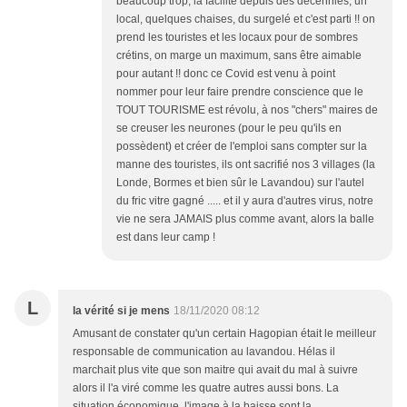
beaucoup trop, la facilité depuis des décennies, un
local, quelques chaises, du surgelé et c'est parti !! on
prend les touristes et les locaux pour de sombres
crétins, on marge un maximum, sans être aimable
pour autant !! donc ce Covid est venu à point
nommer pour leur faire prendre conscience que le
TOUT TOURISME est révolu, à nos "chers" maires de
se creuser les neurones (pour le peu qu'ils en
possèdent) et créer de l'emploi sans compter sur la
manne des touristes, ils ont sacrifié nos 3 villages (la
Londe, Bormes et bien sûr le Lavandou) sur l'autel
du fric vitre gagné ..... et il y aura d'autres virus, notre
vie ne sera JAMAIS plus comme avant, alors la balle
est dans leur camp !
L
la vérité si je mens
18/11/2020 08:12
Amusant de constater qu'un certain Hagopian était le meilleur
responsable de communication au lavandou. Hélas il
marchait plus vite que son maitre qui avait du mal à suivre
alors il l'a viré comme les quatre autres aussi bons. La
situation économique, l'image à la baisse sont la