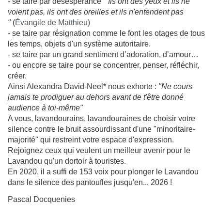
- se taire par désespérance
" Ils ont des yeux et ils ne
voient pas, ils ont des oreilles et ils n'entendent pas
"
(
Évangile de Matthieu)
- se taire par résignation comme le font les otages de tous
les temps, objets d'un système autoritaire.
- se taire par un grand sentiment d’adoration, d’amour…
- ou encore se taire pour se concentrer, penser, réfléchir,
créer.
Ainsi Alexandra David-Neel* nous exhorte :
"Ne cours
jamais te prodiguer au dehors avant de t'être donné
audience à toi-même"
A vous, lavandourains, lavandouraines de choisir votre
silence contre le bruit assourdissant d'une "minoritaire-
majorité" qui restreint votre espace d'expression.
Rejoignez ceux qui veulent un meilleur avenir pour le
Lavandou qu'un dortoir à touristes.
En 2020, il a suffi de 153 voix pour plonger le Lavandou
dans le silence des pantoufles jusqu'en... 2026 !
Pascal Docquenies