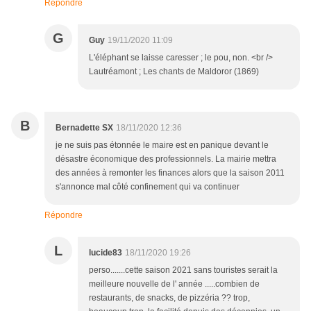
Répondre
G
Guy
19/11/2020 11:09
L'éléphant se laisse caresser ; le pou, non. <br />
Lautréamont ; Les chants de Maldoror (1869)
B
Bernadette SX
18/11/2020 12:36
je ne suis pas étonnée le maire est en panique devant le
désastre économique des professionnels. La mairie mettra
des années à remonter les finances alors que la saison 2011
s'annonce mal côté confinement qui va continuer
Répondre
L
lucide83
18/11/2020 19:26
perso.......cette saison 2021 sans touristes serait la
meilleure nouvelle de l' année .....combien de
restaurants, de snacks, de pizzéria ?? trop,