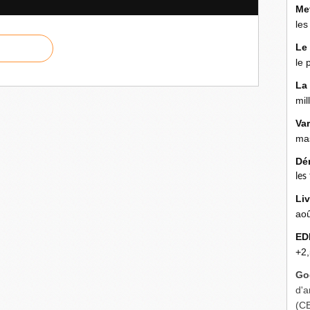
Me
les
Le
le 
La
mil
Va
mas
Dé
les
Liv
aoû
ED
+2,
Go
d'a
(C