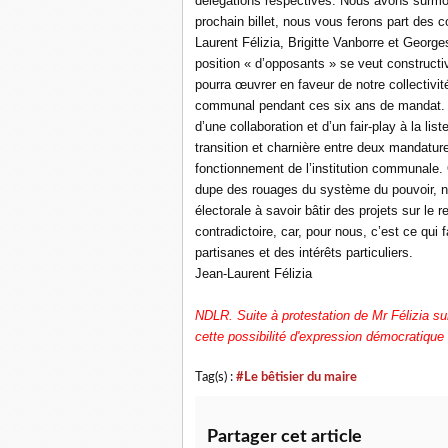
délégations respectives. Nous avons surmo
prochain billet, nous vous ferons part des 
Laurent Félizia, Brigitte Vanborre et Georges 
position « d’opposants » se veut constructi
pourra œuvrer en faveur de notre collectivité 
communal pendant ces six ans de mandat. P
d’une collaboration et d’un fair-play à la l
transition et charnière entre deux mandatur
fonctionnement de l’institution communale. Q
dupe des rouages du système du pouvoir, n
électorale à savoir bâtir des projets sur le
contradictoire, car, pour nous, c’est ce qui 
partisanes et des intérêts particuliers.
Jean-Laurent Félizia
NDLR. Suite à protestation de Mr Félizia s
cette possibilité d'expression démocratique
Tag(s) :
#Le bêtisier du maire
Partager cet article