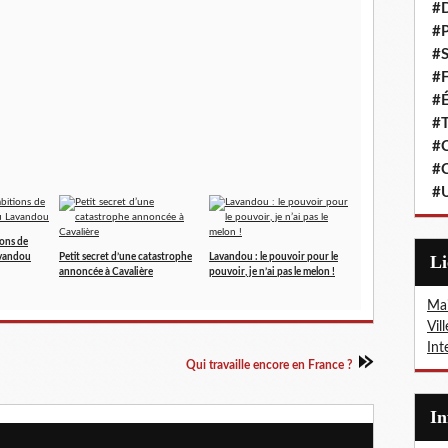
#
#P
#S
#F
#É
#T
#C
#C
#
ions de
avandou
Petit secret d’une catastrophe
Lavandou : le pouvoir pour le
L
annoncée à Cavalière
pouvoir, je n’ai pas le melon !
Mai
Vil
Int
Qui travaille encore en France ?
I