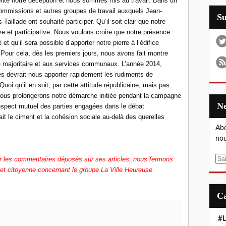
nté notre déception et nous sommes mis au travail. Dans un
commissions et autres groupes de travail auxquels Jean-
S
Taillade ont souhaité participer. Qu’il soit clair que notre
ve et participative. Nous voulons croire que notre présence
et qu’il sera possible d’apporter notre pierre à l’édifice
our cela, dès les premiers jours, nous avons fait montre
iste majoritaire et aux services communaux. L’année 2014,
es devrait nous apporter rapidement les rudiments de
uoi qu’il en soit, par cette attitude républicaine, mais pas
ous prolongerons notre démarche initiée pendant la campagne
 respect mutuel des parties engagées dans le débat
fait le ciment et la cohésion sociale au-delà des querelles
Abo
nou
ur les commentaires déposés sur ses articles, nous fermons
E
 et citoyenne concernant le groupe La Ville Heureuse
m
a
i
l
#L