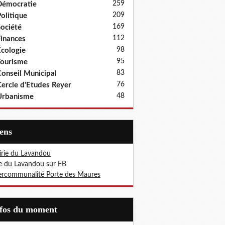
259
Démocratie
209
olitique
169
ociété
112
inances
98
cologie
95
ourisme
83
onseil Municipal
76
ercle d'Etudes Reyer
48
Urbanisme
iens
rie du Lavandou
le du Lavandou sur FB
ercommunalité Porte des Maures
nfos du moment