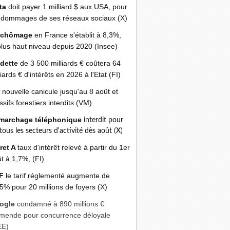
ta
doit payer 1 milliard $ aux USA, pour
 dommages de ses réseaux sociaux (X)
 chômage
en France s'établit à 8,3%,
plus haut niveau depuis 2020 (Insee)
 dette
de 3 500 milliards € coûtera 64
liards € d'intérêts en 2026 à l'Etat (FI)
r
nouvelle canicule jusqu'au 8 août et
sifs forestiers interdits (VM)
marchage téléphonique
interdit pour
 tous les secteurs d'activité dès août (X)
ret A
taux d'intérêt relevé à partir du 1er
t à 1,7%, (FI)
F
le tarif réglementé augmente de
5% pour 20 millions de foyers (X)
ogle
condamné à 890 millions €
mende pour concurrence déloyale
EE)