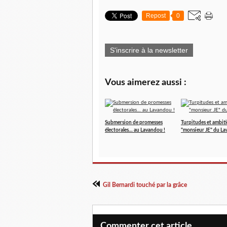
Repost
0
S'inscrire à la newsletter
Vous aimerez aussi :
Submersion de promesses
Turpitudes et ambit
électorales… au Lavandou !
"monsieur JE" du L
Gil Bernardi touché par la grâce
Commenter cet article