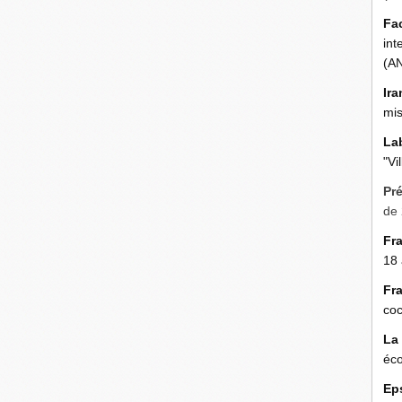
Fa
int
(A
Ira
mis
La
"Vi
Pr
de 
Fr
18 
Fr
coc
La
éco
Ep