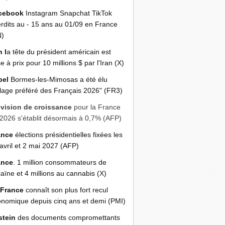
cebook
Instagram Snapchat TikTok
erdits au - 15 ans au 01/09 en France
N)
n l
a tête du président américain est
e à prix pour 10 millions $ par l'Iran (X)
bel
Bormes-les-Mimosas a été élu
llage préféré des Français 2026" (FR3)
évision de croissance
pour la France
2026 s'établit désormais à 0,7% (AFP)
ance
élections présidentielles fixées les
avril et 2 mai 2027 (AFP)
ance
. 1 million consommateurs de
aïne et 4 millions au cannabis (X)
 France
connaît son plus fort recul
nomique depuis cinq ans et demi (PMI)
stein
des documents compromettants