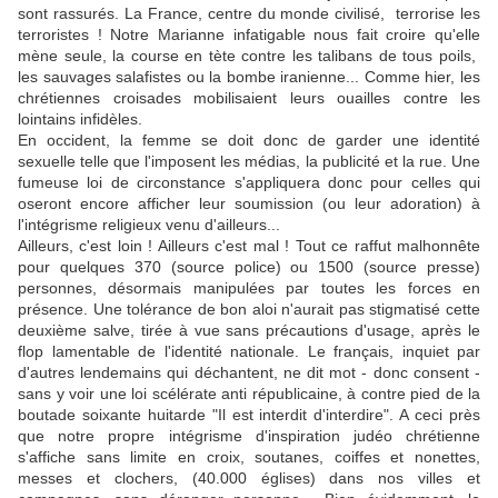
sont rassurés. La France, centre du monde civilisé, terrorise les
terroristes ! Notre Marianne infatigable nous fait croire qu'elle
mène seule, la course en tète contre les talibans de tous poils,
les sauvages salafistes ou la bombe iranienne... Comme hier, les
chrétiennes croisades mobilisaient leurs ouailles contre les
lointains infidèles.
En occident, la femme se doit donc de garder une identité
sexuelle telle que l'imposent les médias, la publicité et la rue. Une
fumeuse loi de circonstance s'appliquera donc pour celles qui
oseront encore afficher leur soumission (ou leur adoration) à
l'intégrisme religieux venu d'ailleurs...
Ailleurs, c'est loin ! Ailleurs c'est mal ! Tout ce raffut malhonnête
pour quelques 370 (source police) ou 1500 (source presse)
personnes, désormais manipulées par toutes les forces en
présence. Une tolérance de bon aloi n'aurait pas stigmatisé cette
deuxième salve, tirée à vue sans précautions d'usage, après le
flop lamentable de l'identité nationale. Le français, inquiet par
d'autres lendemains qui déchantent, ne dit mot - donc consent -
sans y voir une loi scélérate anti républicaine, à contre pied de la
boutade soixante huitarde "Il est interdit d'interdire". A ceci près
que notre propre intégrisme d'inspiration judéo chrétienne
s'affiche sans limite en croix, soutanes, coiffes et nonettes,
messes et clochers, (40.000 églises) dans nos villes et