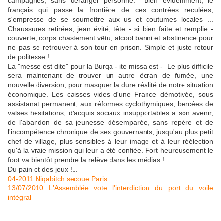
campagnes, sans déranger personne. Bien évidemment, le
français qui passe la frontière de ces contrées reculées,
s'empresse de se soumettre aux us et coutumes locales ...
Chaussures retirées, jean évité, tête - si bien faite et remplie -
couverte, corps chastement vêtu, alcool banni et abstinence pour
ne pas se retrouver à son tour en prison. Simple et juste retour
de politesse !
La "messe est dite" pour la Burqa - ite missa est - Le plus difficile
sera maintenant de trouver un autre écran de fumée, une
nouvelle diversion, pour masquer la dure réalité de notre situation
économique. Les caisses vides d'une France démotivée, sous
assistanat permanent, aux réformes cyclothymiques, bercées de
valses hésitations, d'acquis sociaux insupportables à son avenir,
de l'abandon de sa jeunesse désemparée, sans repère et de
l'incompétence chronique de ses gouvernants, jusqu'au plus petit
chef de village, plus sensibles à leur image et à leur réélection
qu'à la vraie mission qui leur a été confiée. Fort heureusement le
foot va bientôt prendre la relève dans les médias !
Du pain et des jeux !...
04-2011 Niqabitch secoue Paris
13/07/2010 L'Assemblée vote l'interdiction du port du voile
intégral