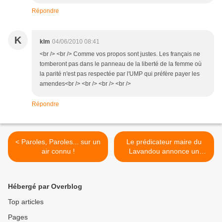
Répondre
K
klm
04/06/2010 08:41
<br /> <br /> Comme vos propos sont justes. Les français ne
tomberont pas dans le panneau de la liberté de la femme où
la parité n'est pas respectée par l'UMP qui préfère payer les
amendes<br /> <br /> <br /> <br />
Répondre
< Paroles, Paroles... sur un
Le prédicateur maire du
air connu !
Lavandou annonce un
risque... d'éboulement du
Cap Nègre ! >
Hébergé par Overblog
Top articles
Pages