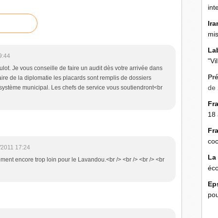
int
Ira
mis
La
9:44
"Vi
ulot. Je vous conseille de faire un audit dès votre arrivée dans
Pr
aire de la diplomatie les placards sont remplis de dossiers
de 
u système municipal. Les chefs de service vous soutiendront<br
Fr
18 
Fr
coc
/2011 17:24
La
ment encore trop loin pour le Lavandou.<br /> <br /> <br /> <br
éco
Ep
pou