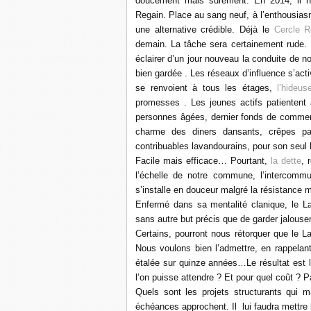
doucement mais surement. En 2014, il no
Regain. Place au sang neuf, à l’enthousiasme,
une alternative crédible. Déjà le
Cercle R
demain. La tâche sera certainement rude. N
éclairer d’un jour nouveau la conduite de no
bien gardée . Les réseaux d’influence s’acti
se renvoient à tous les étages,
l’hideu
promesses . Les jeunes actifs patientent 
personnes âgées, dernier fonds de commerc
charme des diners dansants, crêpes part
contribuables lavandourains, pour son seul 
Facile mais efficace…
Pourtant,
la dette
, 
l’échelle de notre commune, l’intercommu
s’installe en douceur malgré la résistance m
Enfermé dans sa mentalité clanique, le Lav
sans autre but précis que de garder jalouse
Certains, pourront nous rétorquer que le 
Nous voulons bien l’admettre, en rappelan
étalée sur quinze années…
Le résultat est
l’on puisse attendre ?
Et pour quel coût ? Pa
Quels sont les projets structurants qui m
échéances approchent. Il
lui faudra mettre