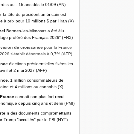
erdits au - 15 ans dès le 01/09 (AN)
n l
a tête du président américain est
e à prix pour 10 millions $ par l'Iran (X)
bel
Bormes-les-Mimosas a été élu
llage préféré des Français 2026" (FR3)
évision de croissance
pour la France
2026 s'établit désormais à 0,7% (AFP)
ance
élections présidentielles fixées les
avril et 2 mai 2027 (AFP)
ance
. 1 million consommateurs de
aïne et 4 millions au cannabis (X)
 France
connaît son plus fort recul
nomique depuis cinq ans et demi (PMI)
stein
des documents compromettants
r Trump "occultés" par le FBI (NYT)