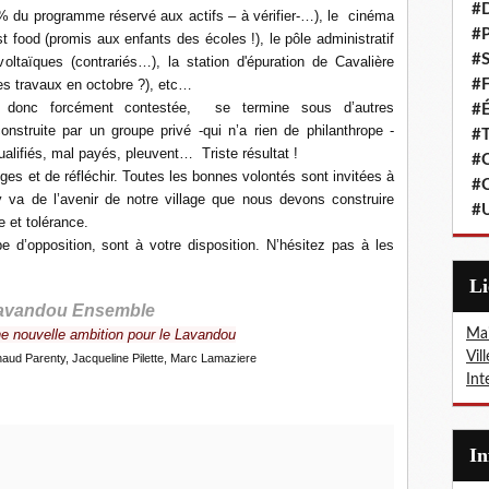
#
0% du programme réservé aux actifs – à vérifier-…), le
cinéma
#P
ast food (promis aux enfants des écoles !), le pôle administratif
#S
voltaïques (contrariés…), la station d'épuration de Cavalière
des travaux en octobre ?), etc…
#F
, donc forcément contestée,
se termine sous d’autres
#É
construite par un groupe privé -qui n’a rien de philanthrope -
#T
alifiés, mal payés, pleuvent…
Triste résultat !
#C
es et de réfléchir. Toutes les bonnes volontés sont invitées à
#C
y va de l’avenir de notre village que nous devons construire
#
 et tolérance.
d’opposition, sont à votre disposition. N’hésitez pas à les
L
avandou Ensemble
e nouvelle ambition pour le Lavandou
Mai
Vil
aud Parenty, Jacqueline Pilette, Marc Lamaziere
Int
I