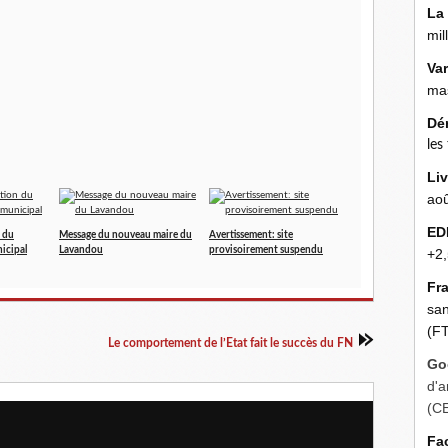
La
mil
Va
mas
Dé
les
Liv
aoû
ED
n du
Message du nouveau maire du
Avertissement: site
icipal
Lavandou
provisoirement suspendu
+2,
Fr
san
(FT
Le comportement de l’Etat fait le succès du FN
Go
d'a
(C
Fa