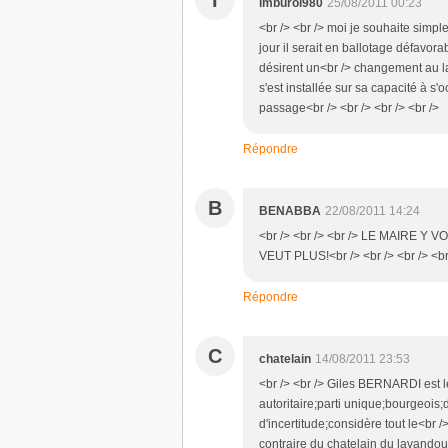
I
imburoi980
25/08/2011 00:23
<br /> <br /> moi je souhaite simp
jour il serait en ballotage défavor
désirent un<br /> changement au la
s'est installée sur sa capacité à s
passage<br /> <br /> <br /> <br />
Répondre
B
BENABBA
22/08/2011 14:24
<br /> <br /> <br /> LE MAIRE 
VEUT PLUS!<br /> <br /> <br /> <br
Répondre
C
chatelain
14/08/2011 23:53
<br /> <br /> Giles BERNARDI est l
autoritaire;parti unique;bourgeois
d'incertitude;considère tout le<br /
contraire du chatelain du lavandou !