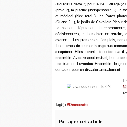
(alourdir la dette ?) pour le PAE Village (2
(privé ?), la piscine (indispensable ?), le f
et médical (bide total..), les Parcs photo
(Quand ?...), le jardin de Cavalière (début 
La station d’épuration, intercommunale
décisionnaires, et la maison de retraite, 
avance … Les promesses d’emplois, non qu
Il est temps de tourner la page aux mensong
s’exprimer. Elles seront
écoutées
car il 
ensemble. Avec respect mutuel, humanisme
Les élus de Lavandou Ensemble, le groupe 
contacter pour en discuter amicalement.
L
Un
Arn
Tag(s) :
#Démocratie
Partager cet article