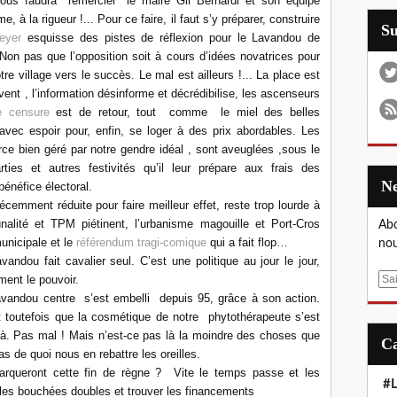
us faudra "remercier" le maire Gil Bernardi et son équipe
 à la rigueur !... Pour ce faire, il faut s’y préparer, construire
S
eyer
esquisse des pistes de réflexion pour le Lavandou de
on pas que l’opposition soit à cours d’idées novatrices pour
tre village vers le succès. Le mal est ailleurs !... La place est
vent , l’information désinforme et décrédibilise, les ascenseurs
se censure
est de retour, tout
comme
le miel des belles
avec espoir pour, enfin, se loger à des prix abordables. Les
e bien géré par notre gendre idéal , sont aveuglées ,sous le
ies et autres festivités qu’il leur prépare aux frais des
bénéfice électoral.
récemment réduite pour faire meilleur effet, reste trop lourde à
nalité et TPM piétinent, l’urbanisme magouille et Port-Cros
Abo
unicipale et le
référendum tragi-comique
qui a fait flop…
nou
andou fait cavalier seul. C’est une politique au jour le jour,
ment le pouvoir.
E
Lavandou centre
s’est embelli
depuis 95, grâce à son action.
m
t toutefois que la cosmétique de notre
phytothérapeute s’est
a
 là. Pas mal ! Mais n’est-ce pas là la moindre des choses que
i
s de quoi nous en rebattre les oreilles.
l
arqueront cette fin de règne ?
Vite le temps passe et les
#L
 les bouchées doubles et trouver les financements