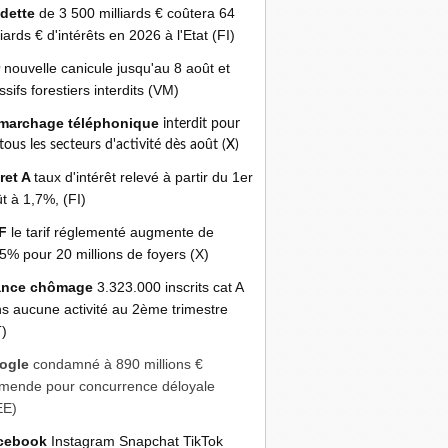
 dette
de 3 500 milliards € coûtera 64
liards € d'intérêts en 2026 à l'Etat (FI)
r
nouvelle canicule jusqu'au 8 août et
sifs forestiers interdits (VM)
marchage téléphonique
interdit pour
 tous les secteurs d'activité dès août (X)
ret A
taux d'intérêt relevé à partir du 1er
t à 1,7%, (FI)
F
le tarif réglementé augmente de
5% pour 20 millions de foyers (X)
ance chômage
3.323.000 inscrits cat A
s aucune activité au 2ème trimestre
)
ogle
condamné à 890 millions €
mende pour concurrence déloyale
EE)
cebook
Instagram Snapchat TikTok