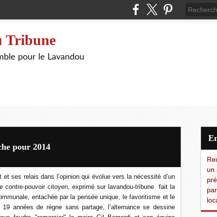
 Tribune
ble pour le Lavandou
che pour 2014
Red
un 
et et ses relais dans l’opinion qui évolue vers la nécessité d’un
pré
 contre-pouvoir citoyen, exprimé sur lavandou-tribune
fait la
par
ommunale, entachée par la pensée unique, le favoritisme et le
loc
ès 19 années de règne sans partage, l’alternance se dessine