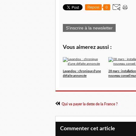
Repost
0
S'inscrire à la newsletter
Vous aimerez aussi :
Lavandou : chronique d’une
28 mars : installatio
défaite annoncée
nouveau conseil mun
Qui va payer la dette de la France ?
Commenter cet article