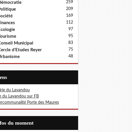
259
Démocratie
209
olitique
169
ociété
112
inances
97
cologie
95
ourisme
83
onseil Municipal
75
ercle d'Etudes Reyer
48
Urbanisme
iens
rie du Lavandou
le du Lavandou sur FB
ercommunalité Porte des Maures
nfos du moment