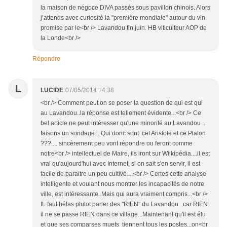
la maison de négoce DIVA passés sous pavillon chinois. Alors
j’attends avec curiosité la "première mondiale" autour du vin
promise par le<br /> Lavandou fin juin. HB viticulteur AOP de
la Londe<br />
Répondre
L
LUCIDE
07/05/2014 14:38
<br /> Comment peut on se poser la question de qui est qui
au Lavandou..la réponse est tellement évidente...<br /> Ce
bel article ne peut intéresser qu'une minorité au Lavandou ...
faisons un sondage .. Qui donc sont cet Aristote et ce Platon
???.... sincèrement peu vont répondre ou feront comme
notre<br /> intellectuel de Maire, ils iront sur Wilkipédia....il est
vrai qu'aujourd'hui avec Internet, si on sait s'en servir, il est
facile de paraitre un peu cultivé....<br /> Certes cette analyse
intelligente et voulant nous montrer les incapacités de notre
ville, est intéressante..Mais qui aura vraiment compris...<br />
IL faut hélas plutot parler des "RIEN" du Lavandou...car RIEN
il ne se passe RIEN dans ce village...Maintenant qu'il est élu
et que ses comparses muets tiennent tous les postes...on<br