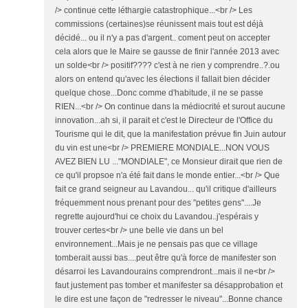
/> continue cette léthargie catastrophique...<br /> Les
commissions (certaines)se réunissent mais tout est déjà
décidé... ou il n'y a pas d'argent.. coment peut on accepter
cela alors que le Maire se gausse de finir l'année 2013 avec
un solde<br /> positif???? c'est à ne rien y comprendre..?.ou
alors on entend qu'avec les élections il fallait bien décider
quelque chose...Donc comme d'habitude, il ne se passe
RIEN...<br /> On continue dans la médiocrité et surout aucune
innovation...ah si, il parait et c'est le Directeur de l'Office du
Tourisme qui le dit, que la manifestation prévue fin Juin autour
du vin est une<br /> PREMIERE MONDIALE...NON VOUS
AVEZ BIEN LU ..."MONDIALE", ce Monsieur dirait que rien de
ce qu'il propsoe n'a été fait dans le monde entier...<br /> Que
fait ce grand seigneur au Lavandou... qu'il critique d'ailleurs
fréquemment nous prenant pour des "petites gens"....Je
regrette aujourd'hui ce choix du Lavandou..j'espérais y
trouver certes<br /> une belle vie dans un bel
environnement...Mais je ne pensais pas que ce village
tomberait aussi bas....peut être qu'à force de manifester son
désarroi les Lavandourains comprendront...mais il ne<br />
faut justement pas tomber et manifester sa désapprobation et
le dire est une façon de "redresser le niveau"...Bonne chance