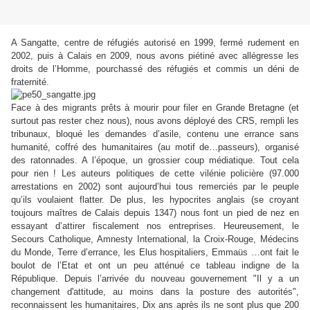
A Sangatte, centre de réfugiés autorisé en 1999, fermé rudement en
2002, puis à Calais en 2009, nous avons piétiné avec allégresse les
droits de l’Homme, pourchassé des réfugiés et commis un déni de
fraternité.
Face à des migrants prêts à mourir pour filer en Grande Bretagne (et
surtout pas rester chez nous), nous avons déployé des CRS, rempli les
tribunaux, bloqué les demandes d’asile, contenu une errance sans
humanité, coffré des humanitaires (au motif de…passeurs), organisé
des ratonnades. A l’époque, un grossier coup médiatique. Tout cela
pour rien ! Les auteurs politiques de cette vilénie policière (97.000
arrestations en 2002) sont aujourd’hui tous remerciés par le peuple
qu’ils voulaient flatter. De plus, les hypocrites anglais (se croyant
toujours maîtres de Calais depuis 1347) nous font un pied de nez en
essayant d’attirer fiscalement nos entreprises. Heureusement, le
Secours Catholique, Amnesty International, la Croix-Rouge, Médecins
du Monde, Terre d’errance, les Elus hospitaliers, Emmaüs …ont fait le
boulot de l’Etat et ont un peu atténué ce tableau indigne de la
République. Depuis l’arrivée du nouveau gouvernement "Il y a un
changement d'attitude, au moins dans la posture des autorités",
reconnaissent les humanitaires, Dix ans après ils ne sont plus que 200