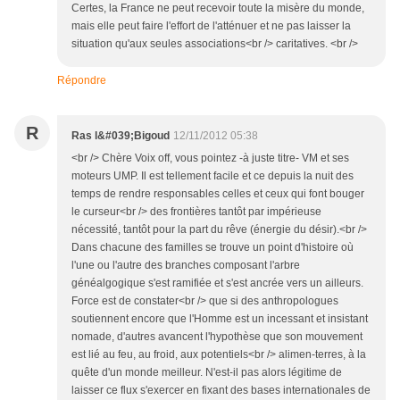
Certes, la France ne peut recevoir toute la misère du monde,
mais elle peut faire l'effort de l'atténuer et ne pas laisser la
situation qu'aux seules associations<br /> caritatives. <br />
Répondre
R
Ras l&#039;Bigoud
12/11/2012 05:38
<br /> Chère Voix off, vous pointez -à juste titre- VM et ses
moteurs UMP. Il est tellement facile et ce depuis la nuit des
temps de rendre responsables celles et ceux qui font bouger
le curseur<br /> des frontières tantôt par impérieuse
nécessité, tantôt pour la part du rêve (énergie du désir).<br />
Dans chacune des familles se trouve un point d'histoire où
l'une ou l'autre des branches composant l'arbre
généalgogique s'est ramifiée et s'est ancrée vers un ailleurs.
Force est de constater<br /> que si des anthropologues
soutiennent encore que l'Homme est un incessant et insistant
nomade, d'autres avancent l'hypothèse que son mouvement
est lié au feu, au froid, aux potentiels<br /> alimen-terres, à la
quête d'un monde meilleur. N'est-il pas alors légitime de
laisser ce flux s'exercer en fixant des bases internationales de