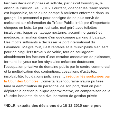
tardives décisions* prises et sollicite, par calcul touristique, le
distingué Pavillon Bleu 2015. Pourtant, vidanger les "eaux noires"
est impossible, faute d’une pompe à roulettes enfermée dans un
garage. Le personnel a pour consigne de ne plus servir de
carburant sur réclamation du Trésor Public, irrité par d’importants
chèques en bois. Le port est sale, mal géré avec toilettes
insalubres, bagarres, tapage nocturne, accueil inorganisé et
médiocre, animation digne d'un quelconque parking à bateaux.
Des motifs suffisants à déclasser le port international du
Lavandou. Malgré tout, il est rentable et la municipalité s’en sert
pour de singuliers travaux de voirie, tout en soulageant
aimablement les factures d’une certaine association de plaisance,
fermant les yeux sur les abyssales créances douteuses,
l’occupation privative du domaine public par le centre commercial
et la multiplication des contentieux, cessations d’activités,
insolvabilité, liquidations judiciaires…,
irrégularités soulignées par
la Cour des Comptes
. L’omerta lavandouraine n’aura pu faire
taire la démotivation du personnel de son port, dont on peut
déplorer la gestion publique approximative, en comparaison de la
réussite insolente de son rival borméen de gestion privée.
*NDLR. extraits des décisions du 16-12-2015 sur le port