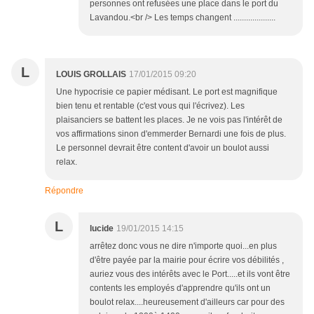
personnes ont refusées une place dans le port du
Lavandou.<br /> Les temps changent ....................
L
LOUIS GROLLAIS
17/01/2015 09:20
Une hypocrisie ce papier médisant. Le port est magnifique
bien tenu et rentable (c'est vous qui l'écrivez). Les
plaisanciers se battent les places. Je ne vois pas l'intérêt de
vos affirmations sinon d'emmerder Bernardi une fois de plus.
Le personnel devrait être content d'avoir un boulot aussi
relax.
Répondre
L
lucide
19/01/2015 14:15
arrêtez donc vous ne dire n'importe quoi...en plus
d'être payée par la mairie pour écrire vos débilités ,
auriez vous des intérêts avec le Port.....et ils vont être
contents les employés d'apprendre qu'ils ont un
boulot relax....heureusement d'ailleurs car pour des