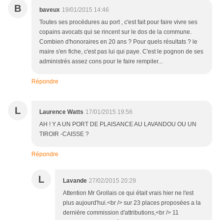
B
baveux
19/01/2015 14:46
Toutes ses procédures au port , c'est fait pour faire vivre ses
copains avocats qui se rincent sur le dos de la commune.
Combien d'honoraires en 20 ans ? Pour quels résultats ? le
maire s'en fiche, c'est pas lui qui paye. C'est le pognon de ses
administrés assez cons pour le faire rempiler...
Répondre
L
Laurence Watts
17/01/2015 19:56
AH ! Y A UN PORT DE PLAISANCE AU LAVANDOU OU UN
TIROIR -CAISSE ?
Répondre
L
Lavande
27/02/2015 20:29
Attention Mr Grollais ce qui était vrais hier ne l'est
plus aujourd'hui.<br /> sur 23 places proposées a la
dernière commission d'attributions,<br /> 11