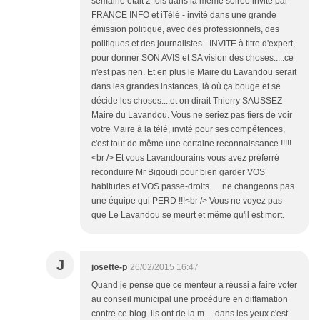
semaine était 2 fois dans la même soirée invité par
FRANCE INFO et iTélé - invité dans une grande
émission politique, avec des professionnels, des
politiques et des journalistes - INVITE à titre d'expert,
pour donner SON AVIS et SA vision des choses.....ce
n'est pas rien. Et en plus le Maire du Lavandou serait
dans les grandes instances, là où ça bouge et se
décide les choses....et on dirait Thierry SAUSSEZ
Maire du Lavandou. Vous ne seriez pas fiers de voir
votre Maire à la télé, invité pour ses compétences,
c'est tout de même une certaine reconnaissance !!!!!
<br /> Et vous Lavandourains vous avez préferré
reconduire Mr Bigoudi pour bien garder VOS
habitudes et VOS passe-droits .... ne changeons pas
une équipe qui PERD !!!<br /> Vous ne voyez pas
que Le Lavandou se meurt et même qu'il est mort.
J
josette-p
26/02/2015 16:47
Quand je pense que ce menteur a réussi a faire voter
au conseil municipal une procédure en diffamation
contre ce blog. ils ont de la m.... dans les yeux c'est