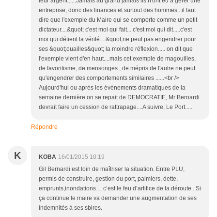
leur argent......Jamais au grand jamais ils n'ont eu à gérer une
entreprise, donc des finances et surtout des hommes...il faut
dire que l'exemple du Maire qui se comporte comme un petit
dictateur....&quot; c'est moi qui fait... c'est moi qui dit.....c'est
moi qui détient la vérité....&quot;ne peut pas engendrer pour
ses &quot;ouailles&quot; la moindre réflexion..... on dit que
l'exemple vient d'en haut....mais cet exemple de magouilles,
de favoritisme, de mensonges , de mépris de l'autre ne peut
qu'engendrer des comportements similaires ......<br />
Aujourd'hui ou après les événements dramatiques de la
semaine dernière on se repait de DEMOCRATIE, Mr Bernardi
devrait faire un cession de rattrapage....A suivre, Le Port.....
Répondre
K
KOBA
16/01/2015 10:19
Gil Bernardi est loin de maîtriser la situation. Entre PLU,
permis de construire, gestion du port, palmiers, dette,
emprunts,inondations… c’est le feu d’artifice de la déroute . Si
ça continue le maire va demander une augmentation de ses
indemnités à ses sbires.