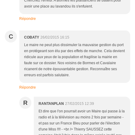
Cherchez l'erreur. A Bormes les plaisanciers se battent pour
avoir une place au lavandou ils s'enfuient.
Répondre
C
COBATY
26/02/2015 16:15
Le maire ne peut plus dissimuler la mauvaise gestion du port
en protégeant son élu par des effets de manche. Cela devient
ridicule aux yeux de la population et fragilise la mairie en
faute sur ce dossier. Nos voisins de Bormes et Cavalaire
ricanent de notre épouvantable gestion. Reconnaître ses
erreurs est parfois salutaire.
Répondre
R
RANTANPLAN
27/02/2015 12:39
Et dire que l'on pourrait avoir un Maire qui passe à la
radio et à la télévision au moins 2 fois par semaine -
et pas sur un France Bleu pour parler de l'élection
d'une Miss !!!! - <br /> Thierry SAUSSEZ cette