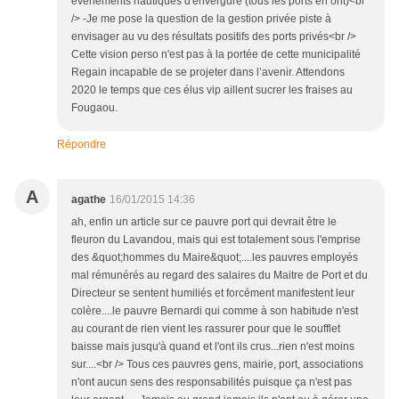
événements nautiques d'envergure (tous les ports en ont)<br
/> -Je me pose la question de la gestion privée piste à
envisager au vu des résultats positifs des ports privés<br />
Cette vision perso n'est pas à la portée de cette municipalité
Regain incapable de se projeter dans l’avenir. Attendons
2020 le temps que ces élus vip aillent sucrer les fraises au
Fougaou.
Répondre
A
agathe
16/01/2015 14:36
ah, enfin un article sur ce pauvre port qui devrait être le
fleuron du Lavandou, mais qui est totalement sous l'emprise
des &quot;hommes du Maire&quot;....les pauvres employés
mal rémunérés au regard des salaires du Maitre de Port et du
Directeur se sentent humiliés et forcément manifestent leur
colère....le pauvre Bernardi qui comme à son habitude n'est
au courant de rien vient les rassurer pour que le soufflet
baisse mais jusqu'à quand et l'ont ils crus...rien n'est moins
sur....<br /> Tous ces pauvres gens, mairie, port, associations
n'ont aucun sens des responsabilités puisque ça n'est pas