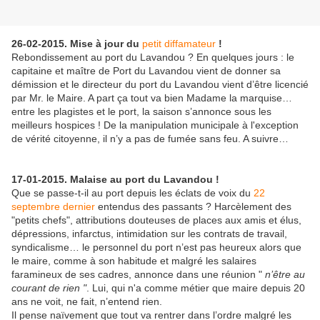
26-02-2015. Mise à jour du
petit diffamateur
!
Rebondissement au port du Lavandou ? En quelques jours : le
capitaine et maître de Port du Lavandou vient de donner sa
démission et le directeur du port du Lavandou vient d’être licencié
par Mr. le Maire. A part ça tout va bien Madame la marquise…
entre les plagistes et le port, la saison s’annonce sous les
meilleurs hospices ! De la manipulation municipale à l'exception
de vérité citoyenne, il n’y a pas de fumée sans feu. A suivre…
17-01-2015. Malaise au port du Lavandou !
Que se passe-t-il au port depuis les éclats de voix du
22
septembre dernier
entendus des passants ? Harcèlement des
"petits chefs", attributions douteuses de places aux amis et élus,
dépressions, infarctus, intimidation sur les contrats de travail,
syndicalisme… le personnel du port n’est pas heureux alors que
le maire, comme à son habitude et malgré les salaires
faramineux de ses cadres, annonce dans une réunion "
n’être au
courant de rien "
. Lui, qui n'a comme métier que maire depuis 20
ans ne voit, ne fait, n’entend rien.
Il pense naïvement que tout va rentrer dans l’ordre malgré les