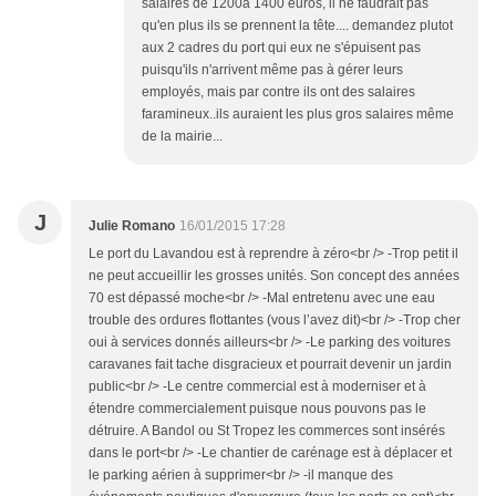
salaires de 1200à 1400 euros, il ne faudrait pas
qu'en plus ils se prennent la tête.... demandez plutot
aux 2 cadres du port qui eux ne s'épuisent pas
puisqu'ils n'arrivent même pas à gérer leurs
employés, mais par contre ils ont des salaires
faramineux..ils auraient les plus gros salaires même
de la mairie...
J
Julie Romano
16/01/2015 17:28
Le port du Lavandou est à reprendre à zéro<br /> -Trop petit il
ne peut accueillir les grosses unités. Son concept des années
70 est dépassé moche<br /> -Mal entretenu avec une eau
trouble des ordures flottantes (vous l’avez dit)<br /> -Trop cher
oui à services donnés ailleurs<br /> -Le parking des voitures
caravanes fait tache disgracieux et pourrait devenir un jardin
public<br /> -Le centre commercial est à moderniser et à
étendre commercialement puisque nous pouvons pas le
détruire. A Bandol ou St Tropez les commerces sont insérés
dans le port<br /> -Le chantier de carénage est à déplacer et
le parking aérien à supprimer<br /> -il manque des