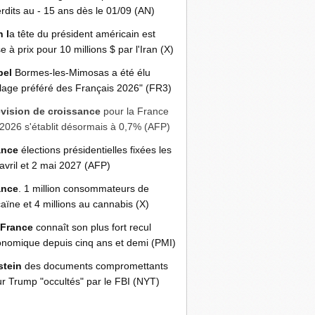
erdits au - 15 ans dès le 01/09 (AN)
n l
a tête du président américain est
e à prix pour 10 millions $ par l'Iran (X)
bel
Bormes-les-Mimosas a été élu
llage préféré des Français 2026" (FR3)
évision de croissance
pour la France
2026 s'établit désormais à 0,7% (AFP)
ance
élections présidentielles fixées les
avril et 2 mai 2027 (AFP)
ance
. 1 million consommateurs de
aïne et 4 millions au cannabis (X)
 France
connaît son plus fort recul
nomique depuis cinq ans et demi (PMI)
stein
des documents compromettants
r Trump "occultés" par le FBI (NYT)