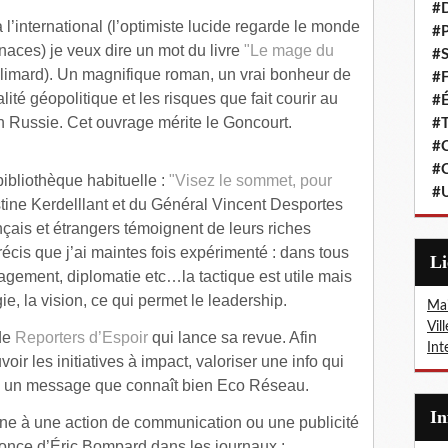
#
à l’international (l’optimiste lucide regarde le monde
#P
enaces) je veux dire un mot du livre
"Le mage du
#S
limard). Un magnifique roman, un vrai bonheur de
#F
alité géopolitique et les risques que fait courir au
#É
n Russie. Cet ouvrage mérite le Goncourt.
#T
#C
#C
bibliothèque habituelle :
"Visez le sommet, pour
#
tine Kerdelllant et du Général Vincent Desportes
nçais et étrangers témoignent de leurs riches
récis que j’ai maintes fois expérimenté : dans tous
L
ement, diplomatie etc…la tactique est utile mais
gie, la vision, ce qui permet le leadership.
Mai
Vil
 de
Reporters d’Espoir
qui lance sa revue. Afin
Int
ir les initiatives à impact, valoriser une info qui
ilà un message que connaît bien Eco Réseau.
I
signe à une action de communication ou une publicité
once d’Éric Bompard dans les journaux :