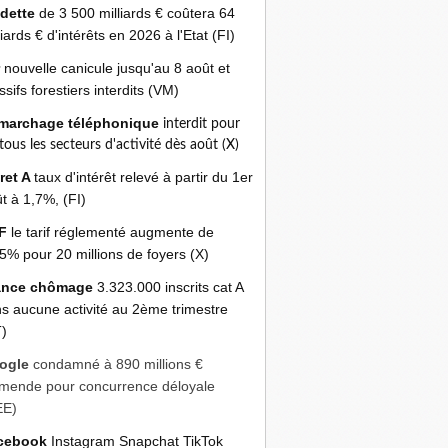
 dette
de 3 500 milliards € coûtera 64
liards € d'intérêts en 2026 à l'Etat (FI)
r
nouvelle canicule jusqu'au 8 août et
sifs forestiers interdits (VM)
marchage téléphonique
interdit pour
 tous les secteurs d'activité dès août (X)
ret A
taux d'intérêt relevé à partir du 1er
t à 1,7%, (FI)
F
le tarif réglementé augmente de
5% pour 20 millions de foyers (X)
ance chômage
3.323.000 inscrits cat A
s aucune activité au 2ème trimestre
)
ogle
condamné à 890 millions €
mende pour concurrence déloyale
EE)
cebook
Instagram Snapchat TikTok