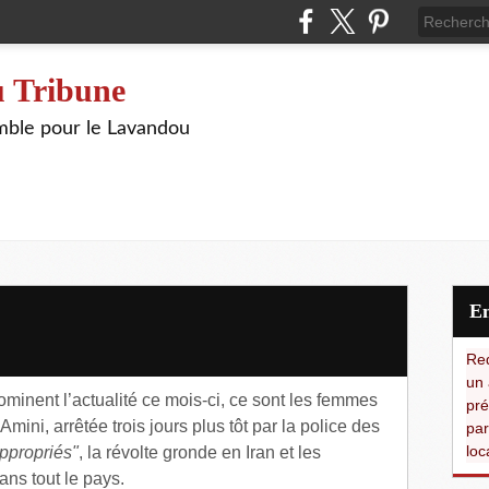
 Tribune
ble pour le Lavandou
Red
un 
ominent l’actualité ce mois-ci, ce sont les femmes
pré
ini, arrêtée trois jours plus tôt par la police des
par
loc
ppropriés"
, la révolte gronde en Iran et les
ns tout le pays.