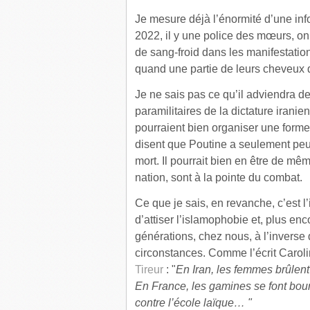
Je mesure déjà l’énormité d’une inf
2022, il y une police des mœurs, on
de sang-froid dans les manifestatio
quand une partie de leurs cheveux
Je ne sais pas ce qu’il adviendra de
paramilitaires de la dictature irani
pourraient bien organiser une form
disent que Poutine a seulement peu
mort. Il pourrait bien en être de mê
nation, sont à la pointe du combat.
Ce que je sais, en revanche, c’est l
d’attiser l’islamophobie et, plus enc
générations, chez nous, à l’inverse d
circonstances. Comme l’écrit Carol
Tireur
: "
En Iran, les femmes brûlent l
En France, les gamines se font bourr
contre l’école laïque… "