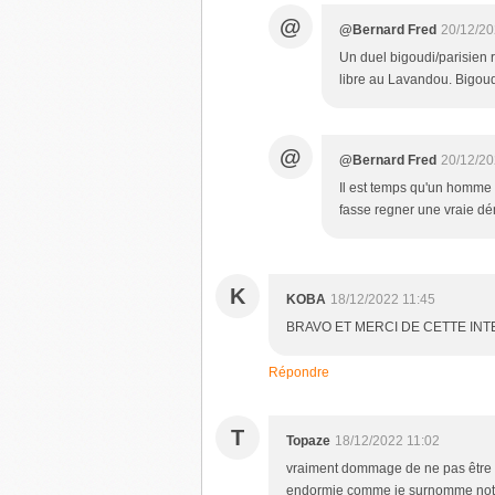
@
@Bernard Fred
20/12/20
Un duel bigoudi/parisien r
libre au Lavandou. Bigoud
@
@Bernard Fred
20/12/20
Il est temps qu'un homme d
fasse regner une vraie dé
K
KOBA
18/12/2022 11:45
BRAVO ET MERCI DE CETTE IN
Répondre
T
Topaze
18/12/2022 11:02
vraiment dommage de ne pas être d
endormie comme je surnomme no