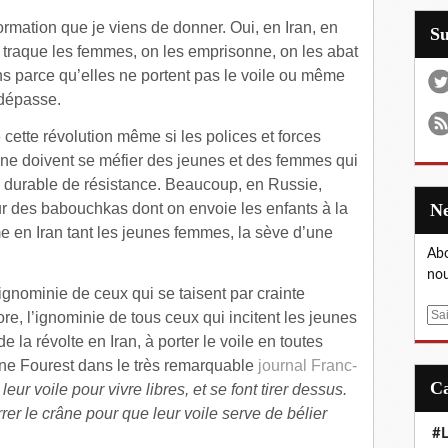
ormation que je viens de donner. Oui, en Iran, en
S
 traque les femmes, on les emprisonne, on les abat
ns parce qu’elles ne portent pas le voile ou même
 dépasse.
 cette révolution même si les polices et forces
enne doivent se méfier des jeunes et des femmes qui
e durable de résistance. Beaucoup, en Russie,
r des babouchkas dont on envoie les enfants à la
me en Iran tant les jeunes femmes, la sève d’une
Abo
nou
’ignominie de ceux qui se taisent par crainte
E
ore, l’ignominie de tous ceux qui incitent les jeunes
m
e la révolte en Iran, à porter le voile en toutes
a
ine Fourest dans le très remarquable
journal Franc-
i
eur voile pour vivre libres, et se font tirer dessus.
l
er le crâne pour que leur voile serve de bélier
#L