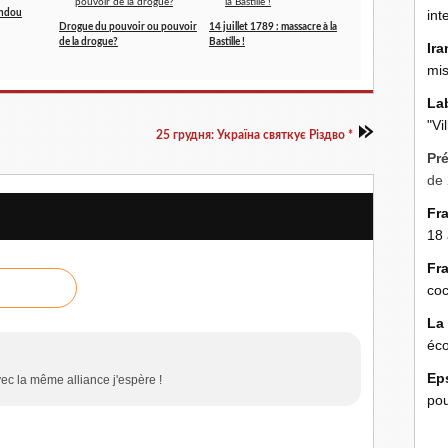
int
andou
Drogue du pouvoir ou pouvoir
14 juillet 1789 : massacre à la
de la drogue?
Bastille !
Ira
mis
La
"Vi
25 грудня: Україна святкує Різдво *
Pr
de 
Fr
18 
Fr
coc
La
éco
Ep
ec la même alliance j'espère !
pou