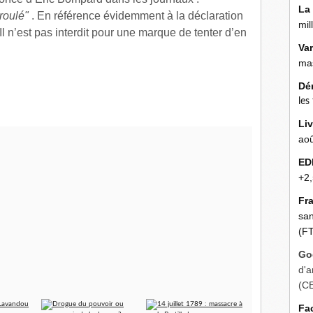
La
roulé"
. En référence évidemment à la déclaration
mil
Il n’est pas interdit pour une marque de tenter d’en
Va
mas
Dé
les
Liv
aoû
ED
+2,
Fr
san
(FT
Go
d'a
(C
Fa