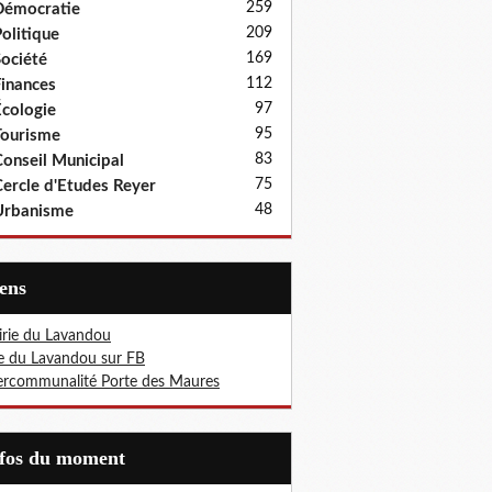
259
Démocratie
209
olitique
169
ociété
112
inances
97
cologie
95
ourisme
83
onseil Municipal
75
ercle d'Etudes Reyer
48
Urbanisme
iens
rie du Lavandou
le du Lavandou sur FB
ercommunalité Porte des Maures
nfos du moment