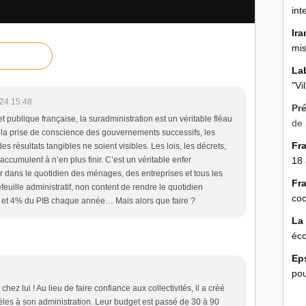
int
Ira
mis
La
"Vi
24 15:48
Pr
t publique française, la suradministration est un véritable fléau
de 
 la prise de conscience des gouvernements successifs, les
Fr
s résultats tangibles ne soient visibles. Les lois, les décrets,
ccumulent à n’en plus finir. C’est un véritable enfer
18 
r dans le quotidien des ménages, des entreprises et tous les
Fr
feuille administratif, non content de rendre le quotidien
coc
 3 et 4% du PIB chaque année… Mais alors que faire ?
La
éco
Ep
pou
hez lui ! Au lieu de faire confiance aux collectivités, il a créé
èles à son administration. Leur budget est passé de 30 à 90