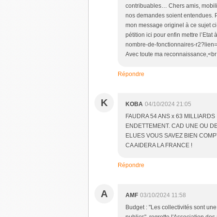
contribuables… Chers amis, mobili
nos demandes soient entendues. Pou
mon message originel à ce sujet ci-
pétition ici pour enfin mettre l’Etat 
nombre-de-fonctionnaires-r2?l
Avec toute ma reconnaissance,<br 
Répondre
K
KOBA
04/10/2024 21:05
FAUDRA 54 ANS x 63 MILLIARD
ENDETTEMENT. CAD UNE OU DE
ELUES VOUS SAVEZ BIEN COM
CA AIDERA LA FRANCE !
Répondre
A
AMF
03/10/2024 11:58
Budget : "Les collectivités sont u