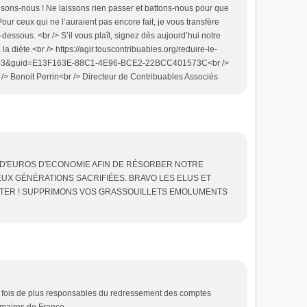
sons-nous ! Ne laissons rien passer et battons-nous pour que
r ceux qui ne l’auraient pas encore fait, je vous transfère
dessous. <br /> S’il vous plaît, signez dès aujourd’hui notre
à la diète.<br /> https://agir.touscontribuables.org/reduire-le-
ien=3&guid=E13F163E-88C1-4E96-BCE2-22BCC401573C<br />
/> Benoit Perrin<br /> Directeur de Contribuables Associés
S D'EUROS D'ECONOMIE AFIN DE RÉSORBER NOTRE
UX GÉNÉRATIONS SACRIFIÉES. BRAVO LES ELUS ET
PTER ! SUPPRIMONS VOS GRASSOUILLETS EMOLUMENTS
ne fois de plus responsables du redressement des comptes