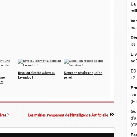
La
mil
Va
mas
Dé
les
Liv
aoû
ED
Revoilou bientôt la dette au
Dette : on récolte ce que l'on
+2,
 une
Lavandou !
sème !
des
Fr
san
(FT
Go
ères ?
Les mairies s’emparent de l’Intelligence Artificielle
d'a
(C
Fa