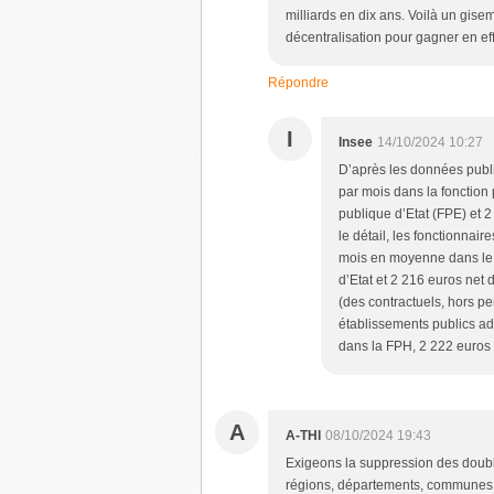
milliards en dix ans. Voilà un gi
décentralisation pour gagner en ef
Répondre
I
Insee
14/10/2024 10:27
D’après les données publi
par mois dans la fonction 
publique d’Etat (FPE) et 2
le détail, les fonctionnair
mois en moyenne dans le v
d’Etat et 2 216 euros net d
(des contractuels, hors p
établissements publics ad
dans la FPH, 2 222 euros 
A
A-THI
08/10/2024 19:43
Exigeons la suppression des doublo
régions, départements, communes