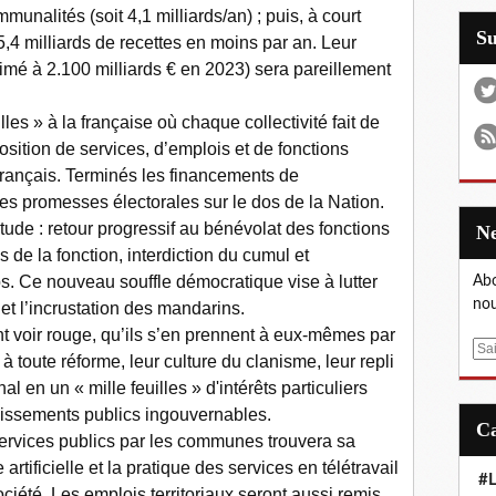
unalités (soit 4,1 milliards/an) ; puis, à court
S
5,4 milliards de recettes en moins par an. Leur
timé à 2.100 milliards € en 2023) sera pareillement
les » à la française où chaque collectivité fait de
sition de services, d’emplois et de fonctions
français. Terminés les financements de
des promesses électorales sur le dos de la Nation.
tude : retour progressif au bénévolat des fonctions
 de la fonction, interdiction du cumul et
s. Ce nouveau souffle démocratique vise à lutter
Abo
nou
et l’incrustation des mandarins.
t voir rouge, qu’ils s’en prennent à eux-mêmes par
E
 à toute réforme, leur culture du clanisme, leur repli
m
nal en un « mille feuilles » d'intérêts particuliers
a
issements publics ingouvernables.
i
ervices publics par les communes trouvera sa
l
e artificielle et la pratique des services en télétravail
#L
iété. Les emplois territoriaux seront aussi remis