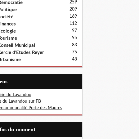
259
Démocratie
209
olitique
169
ociété
112
inances
97
cologie
95
ourisme
83
onseil Municipal
75
ercle d'Etudes Reyer
48
Urbanisme
iens
rie du Lavandou
le du Lavandou sur FB
ercommunalité Porte des Maures
nfos du moment