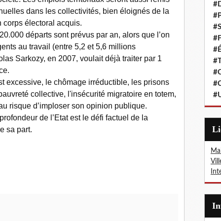
#
elles dans les collectivités, bien éloignés de la
#P
corps électoral acquis.
#S
20.000 départs sont prévus par an, alors que l’on
#F
nts au travail (entre 5,2 et 5,6 millions
#É
las Sarkozy, en 2007, voulait déjà traiter par 1
#T
ce.
#C
est excessive, le chômage irréductible, les prisons
#C
auvreté collective, l'insécurité migratoire en totem,
#
 au risque d’imploser son opinion publique.
ofondeur de l’Etat est le défi factuel de la
L
 sa part.
Mai
Vil
Int
I