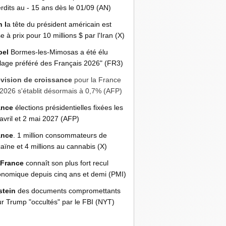
erdits au - 15 ans dès le 01/09 (AN)
n l
a tête du président américain est
e à prix pour 10 millions $ par l'Iran (X)
bel
Bormes-les-Mimosas a été élu
llage préféré des Français 2026" (FR3)
évision de croissance
pour la France
2026 s'établit désormais à 0,7% (AFP)
ance
élections présidentielles fixées les
avril et 2 mai 2027 (AFP)
ance
. 1 million consommateurs de
aïne et 4 millions au cannabis (X)
 France
connaît son plus fort recul
nomique depuis cinq ans et demi (PMI)
stein
des documents compromettants
r Trump "occultés" par le FBI (NYT)