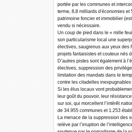
portée par les communes et intercomm
terme, 8,8 milliards d'économies et 
patrimoine foncier et immobilier (es
vendu si nécessaire.
Un coup de pied dans le « mille feuil
son particularisme local une superpo
électives, saugrenus aux yeux des 
projets fantaisistes et couteux nés 
D’autres pistes sont également à l’é
électives, suppression des privilèges
limitation des mandats dans le temp
contre les citadelles inexpugnables 
Si les élus locaux vont probablemen
leur goût du pouvoir, leur résistance
sur soi, qui morcellent l’intérêt natio
de 34.955 communes et 1.253 établ
La menace de la suppression des s
relève par l’irruption de l’intelligenc
soutenue par le nomadisme de la soc