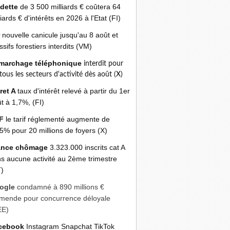
 dette
de 3 500 milliards € coûtera 64
liards € d'intérêts en 2026 à l'Etat (FI)
r
nouvelle canicule jusqu'au 8 août et
sifs forestiers interdits (VM)
marchage téléphonique
interdit pour
 tous les secteurs d'activité dès août (X)
ret A
taux d'intérêt relevé à partir du 1er
t à 1,7%, (FI)
F
le tarif réglementé augmente de
5% pour 20 millions de foyers (X)
ance chômage
3.323.000 inscrits cat A
s aucune activité au 2ème trimestre
)
ogle
condamné à 890 millions €
mende pour concurrence déloyale
EE)
cebook
Instagram Snapchat TikTok