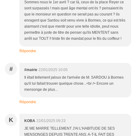
Sommes nous le 1er avril ? car là, ceux de la place Reyer ce
sont surpassés ! mais quel âge mental ont ils ? pensaient ils
que le monsieur en question ne serait pas au courant ? ils
enragent que Sardou soit venu vivre à Bormes, ce qui est très
alarmant c'est que mentir pour une telle idiotie, peut nous
permettre à juste de titre de penser qu'ils MENTENT sans
arrêt sur TOUT !! triste fin de mandat pour le fils du coiffeur !
Répondre
#
#mairie
22/01/2025 10:05
Il était tellement jaloux de l'arrivée de M. SARDOU à Bormes
qu'il lui fallait trouver quelque chose...<br /> Encore un
mensonge de plus...
Répondre
K
KOBA
22/01/2025 09:23
JE ME MARRE TELLEMENT J'AI L'HABITUDE DE SES
MENSONGES DEPUIS TRENTE ANS. A-T-IL FAIT DES