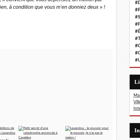
#
bien, à condition que vous m’en donniez deux » !
#P
#S
#F
#É
#T
#C
#C
#
L
Mai
Vil
Int
I