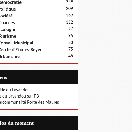
259
Démocratie
209
olitique
169
ociété
112
inances
97
cologie
95
ourisme
83
onseil Municipal
75
ercle d'Etudes Reyer
48
Urbanisme
iens
rie du Lavandou
le du Lavandou sur FB
ercommunalité Porte des Maures
nfos du moment