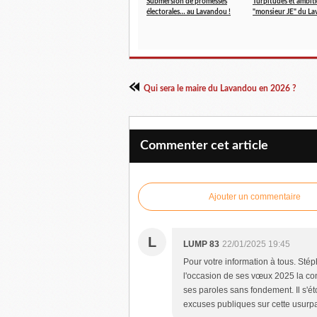
Submersion de promesses
Turpitudes et ambit
électorales… au Lavandou !
"monsieur JE" du L
Qui sera le maire du Lavandou en 2026 ?
Commenter cet article
Ajouter un commentaire
L
LUMP 83
22/01/2025 19:45
Pour votre information à tous. Stép
l'occasion de ses vœux 2025 la co
ses paroles sans fondement. Il s'é
excuses publiques sur cette usurpat