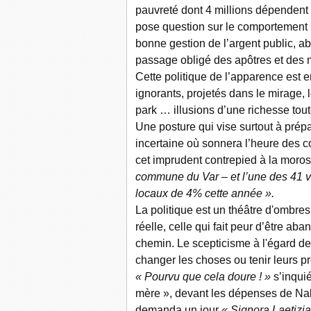
pauvreté dont 4 millions dépendent
pose question sur le comportement m
bonne gestion de l’argent public, ab
passage obligé des apôtres et des
Cette politique de l’apparence est
ignorants, projetés dans le mirage, l
park … illusions d’une richesse tout
Une posture qui vise surtout à prép
incertaine où sonnera l’heure des
cet imprudent contrepied à la moros
commune du Var – et l’une des 41 vil
locaux de 4% cette année ».
La politique est un théâtre d'ombres 
réelle, celle qui fait peur d’être 
chemin. Le scepticisme à l'égard des
changer les choses ou tenir leurs 
« Pourvu que cela doure ! »
s’inqui
mère », devant les dépenses de Nabul
demanda un jour
« Signora Laetizia