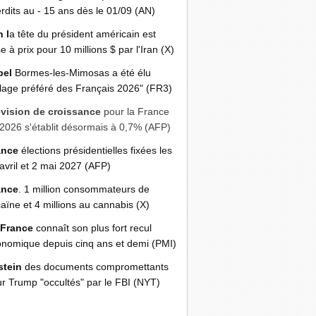
erdits au - 15 ans dès le 01/09 (AN)
n l
a tête du président américain est
e à prix pour 10 millions $ par l'Iran (X)
bel
Bormes-les-Mimosas a été élu
llage préféré des Français 2026" (FR3)
évision de croissance
pour la France
2026 s'établit désormais à 0,7% (AFP)
ance
élections présidentielles fixées les
avril et 2 mai 2027 (AFP)
ance
. 1 million consommateurs de
aïne et 4 millions au cannabis (X)
 France
connaît son plus fort recul
nomique depuis cinq ans et demi (PMI)
stein
des documents compromettants
r Trump "occultés" par le FBI (NYT)