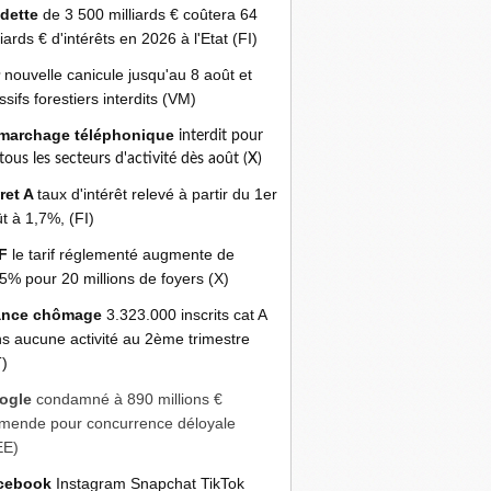
 dette
de 3 500 milliards € coûtera 64
liards € d'intérêts en 2026 à l'Etat (FI)
r
nouvelle canicule jusqu'au 8 août et
sifs forestiers interdits (VM)
marchage téléphonique
interdit pour
 tous les secteurs d'activité dès août (X)
ret A
taux d'intérêt relevé à partir du 1er
t à 1,7%, (FI)
F
le tarif réglementé augmente de
5% pour 20 millions de foyers (X)
ance chômage
3.323.000 inscrits cat A
s aucune activité au 2ème trimestre
)
ogle
condamné à 890 millions €
mende pour concurrence déloyale
EE)
cebook
Instagram Snapchat TikTok