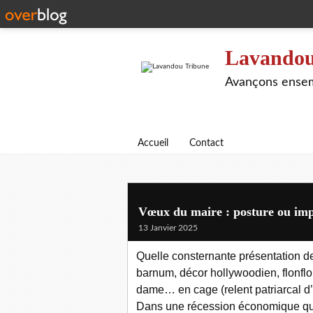
Lavandou
Avançons ensem
Accueil
Contact
Vœux du maire : posture ou imp
13 Janvier 2025
Quelle consternante présentation d
barnum, décor hollywoodien, flonfl
dame… en cage (relent patriarcal d
Dans une récession économique qui p