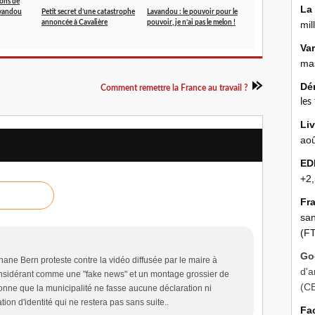
ions de
La
avandou
Petit secret d’une catastrophe
Lavandou : le pouvoir pour le
annoncée à Cavalière
pouvoir, je n’ai pas le melon !
mil
Va
mas
Dé
Comment remettre la France au travail ?
les
Liv
aoû
ED
+2,
Fr
san
(FT
Go
hane Bern proteste contre la vidéo diffusée par le maire à
d'a
nsidérant comme une "fake news" et un montage grossier de
(C
tonne que la municipalité ne fasse aucune déclaration ni
ion d'identité qui ne restera pas sans suite..
Fa