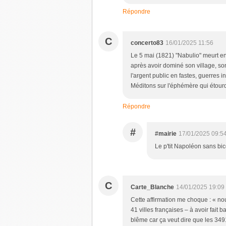
Répondre
C
concerto83
16/01/2025 11:56
Le 5 mai (1821) "Nabulio" meurt e
après avoir dominé son village, son 
l'argent public en fastes, guerres 
Méditons sur l'éphémère qui étour
Répondre
#
#mairie
17/01/2025 09:5
Le p'tit Napoléon sans bic
C
Carte_Blanche
14/01/2025 19:09
Cette affirmation me choque : « n
41 villes françaises – à avoir fait
blême car ça veut dire que les 349