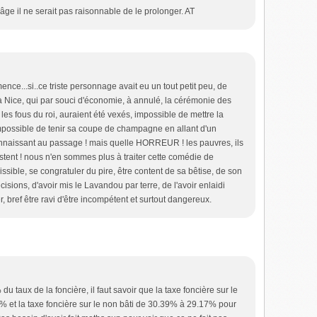
 âge il ne serait pas raisonnable de le prolonger. AT
mence...si..ce triste personnage avait eu un tout petit peu, de
i à Nice, qui par souci d'économie, à annulé, la cérémonie des
es fous du roi, auraient été vexés, impossible de mettre la
impossible de tenir sa coupe de champagne en allant d'un
connaissant au passage ! mais quelle HORREUR ! les pauvres, ils
xistent ! nous n'en sommes plus à traiter cette comédie de
ssible, se congratuler du pire, être content de sa bêtise, de son
sions, d'avoir mis le Lavandou par terre, de l'avoir enlaidi
, bref être ravi d'être incompétent et surtout dangereux.
 taux de la foncière, il faut savoir que la taxe foncière sur le
% et la taxe foncière sur le non bâti de 30.39% à 29.17% pour