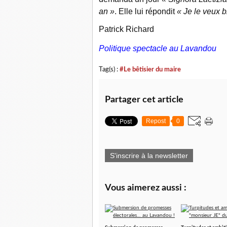
an »
. Elle lui répondit
« Je le veux 
Patrick Richard
Politique spectacle au Lavandou
Tag(s) :
#Le bêtisier du maire
Partager cet article
Repost
0
S'inscrire à la newsletter
Vous aimerez aussi :