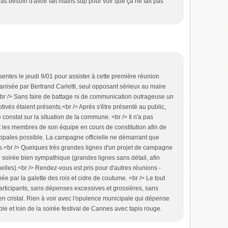
as besoin d'avoir fait maths sup pour voir que ça ne fait pas
entes le jeudi 9/01 pour assister à cette première réunion
nisée par Bertrand Carletti, seul opposant sérieux au maire
!<br /> Sans faire de battage ni de communication outrageuse un
és étaient présents.<br /> Après s'être présenté au public,
 constat sur la situation de la commune. <br /> Il n'a pas
 les membres de son équipe en cours de constitution afin de
cipales possible. La campagne officielle ne démarrant que
s.<br /> Quelques très grandes lignes d'un projet de campagne
 soirée bien sympathique (grandes lignes sans détail, afin
tuelles).<br /> Rendez-vous est pris pour d'autres réunions -
née par la galette des rois et cidre de coutume. <br /> Le tout
rticipants, sans dépenses excessives et grossières, sans
en cristal. Rien à voir avec l'opulence municipale qui dépense
le et loin de la soirée festival de Cannes avec tapis rouge.