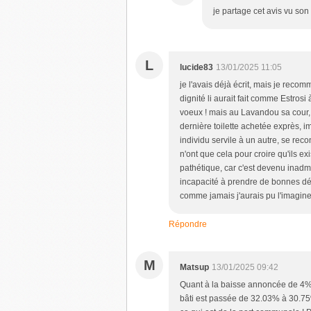
je partage cet avis vu son
L
lucide83
13/01/2025 11:05
je l'avais déjà écrit, mais je recom
dignité li aurait fait comme Estros
voeux ! mais au Lavandou sa cour, l
dernière toilette achetée exprès, 
individu servile à un autre, se re
n'ont que cela pour croire qu'ils e
pathétique, car c'est devenu inadmi
incapacité à prendre de bonnes déci
comme jamais j'aurais pu l'imaginer
Répondre
M
Matsup
13/01/2025 09:42
Quant à la baisse annoncée de 4% du
bâti est passée de 32.03% à 30.75