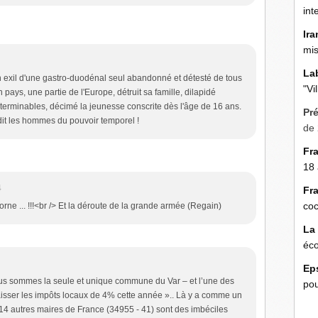
int
Ira
mis
La
n exil d'une gastro-duodénal seul abandonné et détesté de tous
"Vi
pays, une partie de l'Europe, détruit sa famille, dilapidé
interminables, décimé la jeunesse conscrite dès l'âge de 16 ans.
Pr
dit les hommes du pouvoir temporel !
de 
Fr
18 
4
Fr
coc
orne ... !!!<br /> Et la déroute de la grande armée (Regain)
La
éco
Ep
ous sommes la seule et unique commune du Var – et l’une des
pou
 baisser les impôts locaux de 4% cette année ».. Là y a comme un
14 autres maires de France (34955 - 41) sont des imbéciles