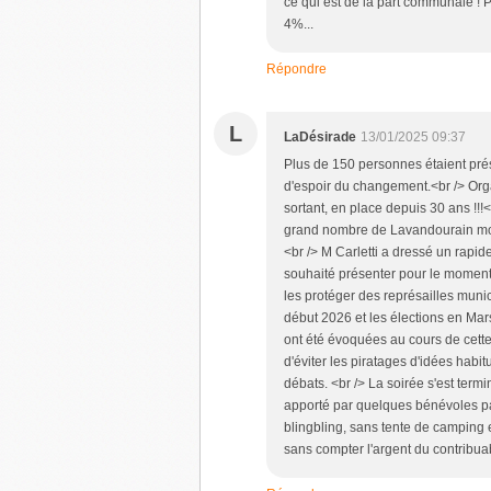
ce qui est de la part communale ! P
4%...
Répondre
L
LaDésirade
13/01/2025 09:37
Plus de 150 personnes étaient prés
d'espoir du changement.<br /> Orga
sortant, en place depuis 30 ans !!
grand nombre de Lavandourain motiv
<br /> M Carletti a dressé un rapide
souhaité présenter pour le moment
les protéger des représailles muni
début 2026 et les élections en Mar
ont été évoquées au cours de cette
d'éviter les piratages d'idées habi
débats. <br /> La soirée s'est termi
apporté par quelques bénévoles pa
blingbling, sans tente de camping 
sans compter l'argent du contribuab