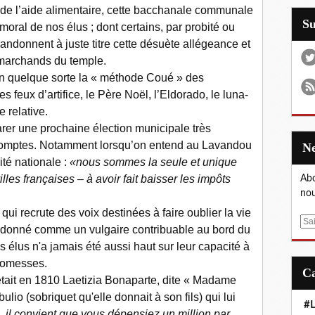
 de l’aide alimentaire, cette bacchanale communale
S
oral de nos élus ; dont certains, par probité ou
andonnent à juste titre cette désuète allégeance et
 marchands du temple.
 en quelque sorte la « méthode Coué » des
es feux d’artifice, le Père Noël, l’Eldorado, le luna-
e relative.
arer une prochaine élection municipale très
 comptes. Notamment lorsqu’on entend au Lavandou
ité nationale :
«nous sommes la seule et unique
les françaises – à avoir fait baisser les impôts
Abo
nou
qui recrute des voix destinées à faire oublier la vie
E
abandonné comme un vulgaire contribuable au bord du
m
 élus n'a jamais été aussi haut sur leur capacité à
a
promesses.
i
était en 1810 Laetizia Bonaparte, dite « Madame
l
io (sobriquet qu'elle donnait à son fils) qui lui
#L
, il convient que vous dépensiez un million par