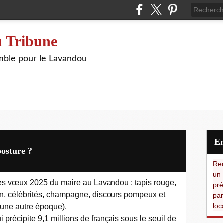
 Tribune
ble pour le Lavandou
osture ?
Red
un 
es vœux 2025 du maire au Lavandou : tapis rouge,
pré
on, célébrités, champagne, discours pompeux et
par
loc
’une autre époque).
récipite 9,1 millions de français sous le seuil de