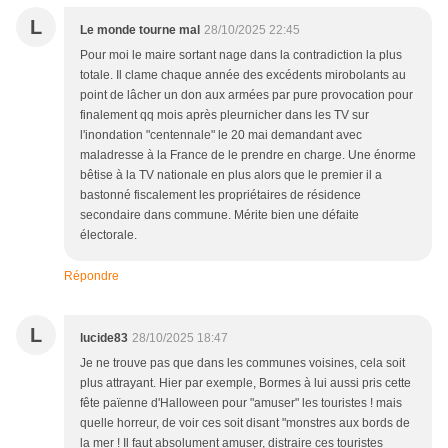
L
Le monde tourne mal
28/10/2025 22:45
Pour moi le maire sortant nage dans la contradiction la plus
totale. Il clame chaque année des excédents mirobolants au
point de lâcher un don aux armées par pure provocation pour
finalement qq mois après pleurnicher dans les TV sur
l'inondation "centennale" le 20 mai demandant avec
maladresse à la France de le prendre en charge. Une énorme
bêtise à la TV nationale en plus alors que le premier il a
bastonné fiscalement les propriétaires de résidence
secondaire dans commune. Mérite bien une défaite
électorale.
Répondre
L
lucide83
28/10/2025 18:47
Je ne trouve pas que dans les communes voisines, cela soit
plus attrayant. Hier par exemple, Bormes à lui aussi pris cette
fête païenne d'Halloween pour "amuser" les touristes ! mais
quelle horreur, de voir ces soit disant "monstres aux bords de
la mer ! Il faut absolument amuser, distraire ces touristes