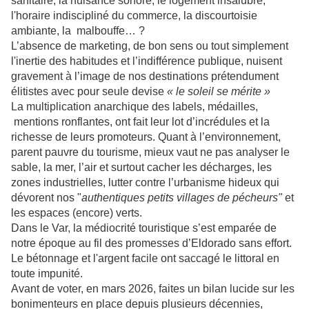
sanitaire, la nuisance sonore, le logement insalubre,
l'horaire indiscipliné du commerce, la discourtoisie
ambiante, la malbouffe… ?
L’absence de marketing, de bon sens ou tout simplement
l'inertie des habitudes et l’indifférence publique, nuisent
gravement à l’image de nos destinations prétendument
élitistes avec pour seule devise
« le soleil se mérite »
La multiplication anarchique des labels, médailles,
mentions ronflantes, ont fait leur lot d’incrédules et la
richesse de leurs promoteurs. Quant à l’environnement,
parent pauvre du tourisme, mieux vaut ne pas analyser le
sable, la mer, l’air et surtout cacher les décharges, les
zones industrielles, lutter contre l’urbanisme hideux qui
dévorent nos "
authentiques petits villages de pécheurs"
et
les espaces (encore) verts.
Dans le Var, la médiocrité touristique s’est emparée de
notre époque au fil des promesses d’Eldorado sans effort.
Le bétonnage et l'argent facile ont saccagé le littoral en
toute impunité.
Avant de voter, en mars 2026, faites un bilan lucide sur les
bonimenteurs en place depuis plusieurs décennies,